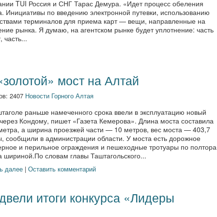
ании TUI Россия и СНГ Тарас Демура. «Идет процесс обеления
а. Инициативы по введению электронной путевки, использованию
тствами терминалов для приема карт — вещи, направленные на
ние рынка. Я думаю, на агентском рынке будет уплотнение: часть
, часть...
«золотой» мост на Алтай
ов: 2407
Новости Горного Алтая
штаголе раньше намеченного срока ввели в эксплуатацию новый
 через Кондому, пишет «Газета Кемерова». Длина моста составила
метра, а ширина проезжей части — 10 метров, вес моста — 403,7
ы, сообщили в администрации области. У моста есть дорожное
ерное и перильное ограждения и пешеходные тротуары по полтора
 шириной.По словам главы Таштагольского...
ь далее
|
Оставить комментарий
двели итоги конкурса «Лидеры