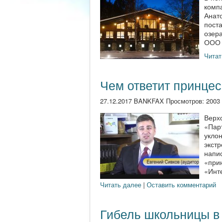
комп
Анат
пост
озера
ООО «
Читат
Чем ответит принцес
27.12.2017 BANKFAX Просмотров: 2003
Верх
«Пар
уклон
экстр
напис
«при
«Инте
Читать далее
|
Оставить комментарий
Гибель школьницы в