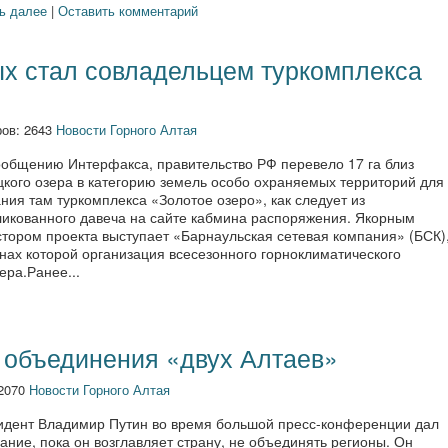
ь далее
|
Оставить комментарий
х стал совладельцем туркомплекса
ов: 2643
Новости Горного Алтая
ообщению Интерфакса, правительство РФ перевело 17 га близ
цкого озера в категорию земель особо охраняемых территорий для
ния там туркомплекса «Золотое озеро», как следует из
ликованного давеча на сайте кабмина распоряжения. Якорным
стором проекта выступает «Барнаульская сетевая компания» (БСК)
нах которой организация всесезонного горноклиматического
ера.Ранее...
т объединения «двух Алтаев»
 2070
Новости Горного Алтая
идент Владимир Путин во время большой пресс-конференции дал
ние, пока он возглавляет страну, не объединять регионы. Он