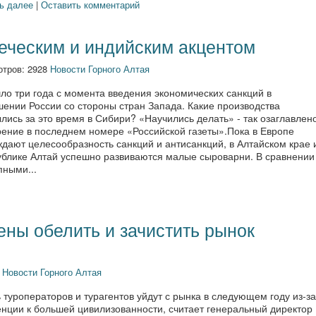
ь далее
|
Оставить комментарий
еческим и индийским акцентом
отров: 2928
Новости Горного Алтая
ло три года с момента введения экономических санкций в
шении России со стороны стран Запада. Какие производства
лись за это время в Сибири? «Научились делать» - так озаглавлен
рение в последнем номере «Российской газеты».Пока в Европе
дают целесообразность санкций и антисанкций, в Алтайском крае 
ублике Алтай успешно развиваются малые сыроварни. В сравнении
пными...
ны обелить и зачистить рынок
1
Новости Горного Алтая
 туроператоров и турагентов уйдут с рынка в следующем году из-за
енции к большей цивилизованности, считает генеральный директор