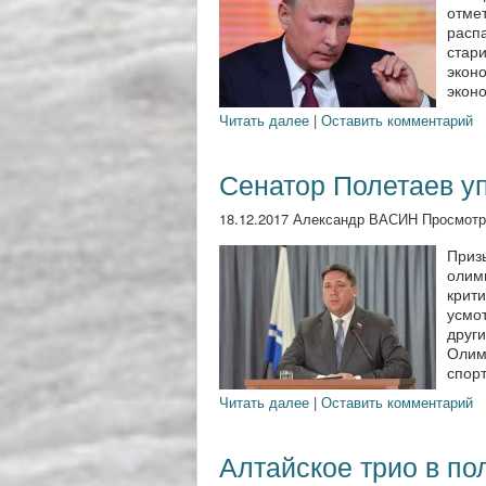
отмет
расп
стари
экон
эконо
Читать далее
|
Оставить комментарий
Сенатор Полетаев у
18.12.2017 Александр ВАСИН Просмотр
Приз
олим
крити
усмо
друг
Олим
спорт
Читать далее
|
Оставить комментарий
Алтайское трио в по