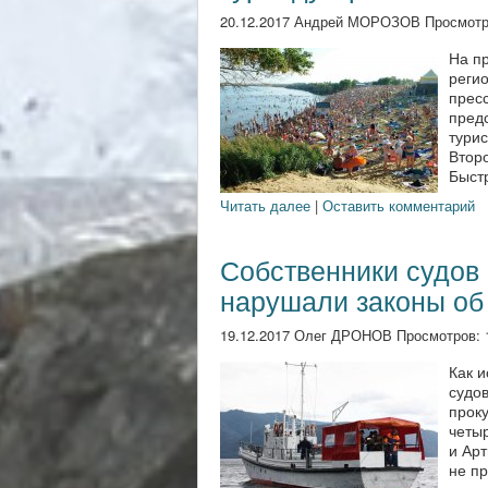
20.12.2017 Андрей МОРОЗОВ Просмотр
На п
реги
пресс
пред
турис
Втор
Быстр
Читать далее
|
Оставить комментарий
Собственники судов 
нарушали законы об
19.12.2017 Олег ДРОНОВ Просмотров:
Как и
судов
проку
четы
и Ар
не пр