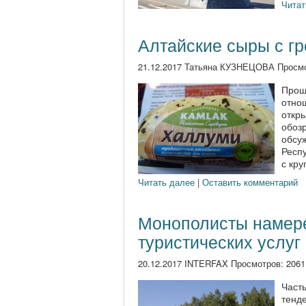
Читат
Алтайские сыры с гр
21.12.2017 Татьяна КУЗНЕЦОВА Просм
Прош
отно
откры
обоз
обсуж
Респ
с кру
Читать далее
|
Оставить комментарий
Монополисты намере
туристических услуг
20.12.2017 INTERFAX Просмотров: 206
Часть
тенд