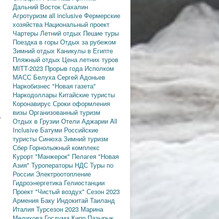
Дальний Восток
Сахалин
Агротуризм
all inclusive
Фермерские
хозяйства
Национальный проект
Чартеры
Летний отдых
Пешие туры
Поездка в горы
Отдых за рубежом
Зимний отдых
Каникулы в Египте
Пляжный отдых
Цена летних туров
MITT-2023
Прорыв года
Исполком
МАСС
Белуха
Сергей Адоньев
Наркобизнес
"Новая газета"
Наркодоллары
Китайские туристы
Коронавирус
Сроки оформления
визы
Организованный туризм
,
Отдых в Грузии
Отели Аджарии
All
Inclusive
Батуми
Российские
туристы
Синюха
Зимний туризм
Сбер
Горнолыжный комплекс
Курорт "Манжерок"
Пелагея
"Новая
Азия"
Туроператоры
НДС
Туры по
России
Электроотопление
Гидроэнергетика
Гелиостанции
Проект "Чистый воздух"
Сезон 2023
Армения
Баку
Индокитай
Таиланд
Италия
Турсезон 2023
Марина
Мелихова
Госдума
Кипр
Пазырык