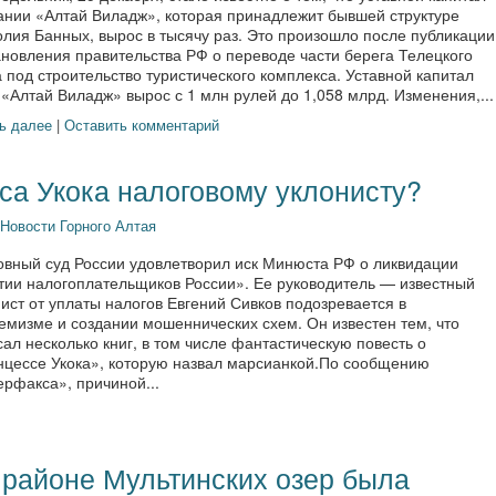
ании «Алтай Виладж», которая принадлежит бывшей структуре
олия Банных, вырос в тысячу раз. Это произошло после публикации
ановления правительства РФ о переводе части берега Телецкого
 под строительство туристического комплекса. Уставной капитал
Алтай Виладж» вырос с 1 млн рулей до 1,058 млрд. Изменения,...
ь далее
|
Оставить комментарий
са Укока налоговому уклонисту?
Новости Горного Алтая
овный суд России удовлетворил иск Минюста РФ о ликвидации
тии налогоплательщиков России». Ее руководитель — известный
ист от уплаты налогов Евгений Сивков подозревается в
емизме и создании мошеннических схем. Он известен тем, что
ал несколько книг, в том числе фантастическую повесть о
нцессе Укока», которую назвал марсианкой.По сообщению
рфакса», причиной...
 районе Мультинских озер была