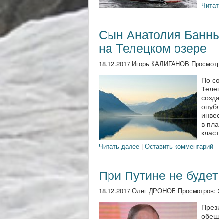
Читат
Сын Анатолия Банны
на Телецком озере
18.12.2017 Игорь КАЛИГАНОВ Просмотр
По с
Теле
созда
опуб
инве
в пла
класт
Читать далее
|
Оставить комментарий
При Путине не буде
18.12.2017 Олег ДРОНОВ Просмотров:
През
обеща