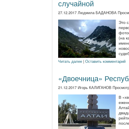
случайной
27.12.2017 Людмила БАДАНОВА Просм
Это с
перво
фотог
(на к
именн
ново
судеб
Читать далее
|
Оставить комментарий
«Двоечница» Республ
21.12.2017 Игорь КАЛИГАНОВ Просмотр
В «х
ежен
Алта
двад
рейти
после