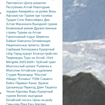
Пантовитал
Центр развития
Республики Алтай
Новогодние
подарки
Авиарейсы за рубеж
Визы
ы
Афганистан
Туризм при талибах
Турция
Сочи
Новосибирск
Два
Алтая
Махачкала
Выездной туризм
Безвизовый режим
Дружественные
страны
Туризм на Алтае
Горнолыжный отдых
Шерегеш
Байкал
Камчатка
Оптимизация
Национальные проекты
Эрчим
Сарбашев
Белокуриха
Курортный
сбор
Город-курорт
Благоустройство
Терренкуры
Туры на Алтай
«Visit
Mongolia 2023-2025»
Чуйский тракт
Монгольский шопинг
Рыбалка в
Монголии
Алтайские художники
Студия Фрумгарца
"Ильхом"
Айкидо
"Кочевье"
Р256
Совавто-
Бийск
Перевал Канас
Урумчи
Цагааннуур
Переход Даян
Ташанта
Чехия
Карловы Вары
Курортный
е
туризм
Велнес-выходные
Китайский лосось
Цены на рыбу
Синьцзян
Река Каш
Арктика