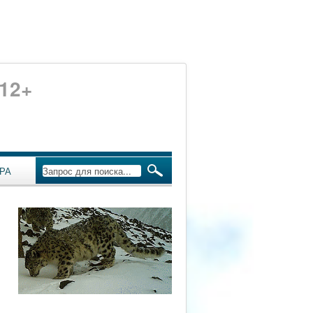
12+
РА