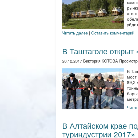
комп
рынк
аген
обеле
уйдет
Читать далее
|
Оставить комментарий
В Таштаголе открыт 
20.12.2017 Виктория КОТОВА Просмотр
В Та
мост
89,2 
тонн
барь
метра
Читат
В Алтайском крае по
туриндустрии 2017»