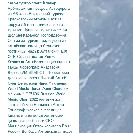
сезон
туркомплекс Клевер
Арбитражный процесс
Автодорога
из Абакана
Внутренний туризм
Красноярский экономический
форум
Абакан - Бийск
Закон о
туризме
Чувашия туристическая
Шолбан Кара-оол
Господдержка
Сельский туризм
Традиционные
алтайские жилища
Сельские
гостиницы
Чадыр
Алтайский аил
ОТР
Страна поэтов
Римма
Казакова
Алтайские национальные
танцы
Хореограф Анастасия
Лирова
#МЫВМЕСТЕ
Территория
для жизни
проект Чистый Алтай
Олег Белозеров
Инна Муклаева
World Music
Новая Азия
Chorchok
Альбом ЧОРЧОК
Russian World
Music Chart 2022
Алтай-кижи
Тюркский мир Большого Алтая
Этнографическая экспедиция
Кыргызы и алтайцы
Алтайская
цивилизация
Деньги
СВО
Мобилизация
Отток капитала
Банк
России
Донбасс
Алтайский антидот