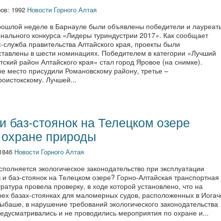
ов: 1992
Новости Горного Алтая
рошлой неделе в Барнауле были объявлены победители и лауреат
онального конкурса «Лидеры туриндустрии 2017». Как сообщает
-служба правительства Алтайского края, проекты были
ставлены в шести номинациях. Победителем в категории «Лучший
тский район Алтайского края» стал город Яровое (на снимке).
ое место присудили Романовскому району, третье –
оистокскому. Лучшей...
и баз-стоянок на Телецком озере
 охране природы
 1846
Новости Горного Алтая
сполняется экологическое законодательство при эксплуатации
 и баз-стоянок на Телецком озере? Горно-Алтайская транспортная
ратура провела проверку, в ходе которой установлено, что на
рех базах-стоянках для маломерных судов, расположенных в Иогач
тыбаше, в нарушение требований экологического законодательства
едусматривались и не проводились мероприятия по охране и...