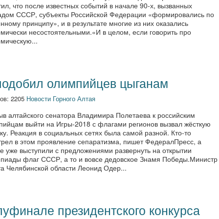
ил, что после известных событий в начале 90-х, вызванных
адом СССР, субъекты Российской Федерации «формировались по
нному принципу», и в результате многие из них оказались
омически несостоятельными.«И в целом, если говорить про
мическую...
подобил олимпийцев цыганам
ов: 2205
Новости Горного Алтая
ыв алтайского сенатора Владимира Полетаева к российским
пийцам выйти на Игры-2018 с флагами регионов вызвал жёсткую
ку. Реакция в социальных сетях была самой разной. Кто-то
трел в этом проявление сепаратизма, пишет ФедералПресс, а
ие уже выступили с предложениями развернуть на открытии
пиады флаг СССР, а то и вовсе дедовское Знамя Победы.Министр
а Челябинской области Леонид Одер...
луфинале президентского конкурса