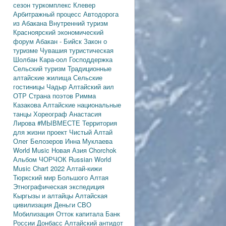
сезон
туркомплекс Клевер
Арбитражный процесс
Автодорога
из Абакана
Внутренний туризм
Красноярский экономический
форум
Абакан - Бийск
Закон о
туризме
Чувашия туристическая
Шолбан Кара-оол
Господдержка
Сельский туризм
Традиционные
алтайские жилища
Сельские
гостиницы
Чадыр
Алтайский аил
ОТР
Страна поэтов
Римма
Казакова
Алтайские национальные
танцы
Хореограф Анастасия
Лирова
#МЫВМЕСТЕ
Территория
для жизни
проект Чистый Алтай
Олег Белозеров
Инна Муклаева
World Music
Новая Азия
Chorchok
Альбом ЧОРЧОК
Russian World
Music Chart 2022
Алтай-кижи
Тюркский мир Большого Алтая
Этнографическая экспедиция
Кыргызы и алтайцы
Алтайская
цивилизация
Деньги
СВО
Мобилизация
Отток капитала
Банк
России
Донбасс
Алтайский антидот