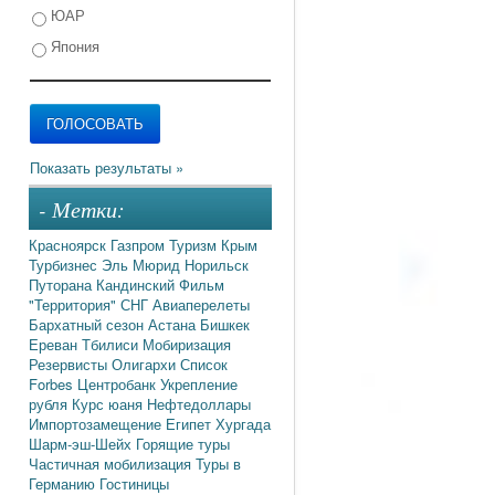
ЮАР
Япония
- Метки:
Красноярск
Газпром
Туризм
Крым
Турбизнес
Эль Мюрид
Норильск
Путорана
Кандинский
Фильм
"Территория"
СНГ
Авиаперелеты
Бархатный сезон
Астана
Бишкек
Ереван
Тбилиси
Мобиризация
Резервисты
Олигархи
Список
Forbes
Центробанк
Укрепление
рубля
Курс юаня
Нефтедоллары
Импортозамещение
Египет
Хургада
Шарм-эш-Шейх
Горящие туры
Частичная мобилизация
Туры в
Германию
Гостиницы