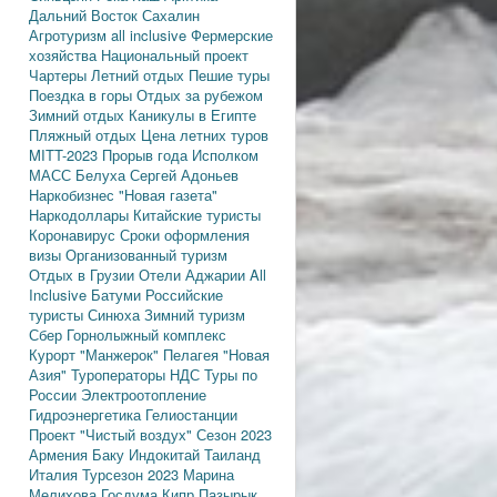
Дальний Восток
Сахалин
Агротуризм
all inclusive
Фермерские
хозяйства
Национальный проект
Чартеры
Летний отдых
Пешие туры
Поездка в горы
Отдых за рубежом
Зимний отдых
Каникулы в Египте
Пляжный отдых
Цена летних туров
MITT-2023
Прорыв года
Исполком
МАСС
Белуха
Сергей Адоньев
Наркобизнес
"Новая газета"
Наркодоллары
Китайские туристы
Коронавирус
Сроки оформления
визы
Организованный туризм
Отдых в Грузии
Отели Аджарии
All
Inclusive
Батуми
Российские
туристы
Синюха
Зимний туризм
Сбер
Горнолыжный комплекс
Курорт "Манжерок"
Пелагея
"Новая
Азия"
Туроператоры
НДС
Туры по
России
Электроотопление
Гидроэнергетика
Гелиостанции
Проект "Чистый воздух"
Сезон 2023
Армения
Баку
Индокитай
Таиланд
Италия
Турсезон 2023
Марина
Мелихова
Госдума
Кипр
Пазырык