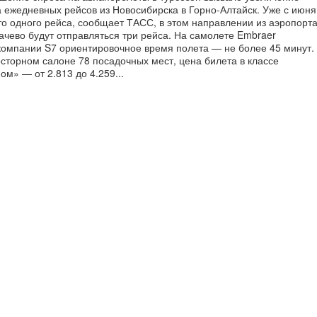
а ежедневных рейсов из Новосибирска в Горно-Алтайск. Уже с июня
то одного рейса, сообщает ТАСС, в этом направлении из аэропорт
ачево будут отправляться три рейса. На самолете Embraer
компании S7 ориентировочное время полета — не более 45 минут.
сторном салоне 78 посадочных мест, цена билета в классе
ом» — от 2.813 до 4.259...