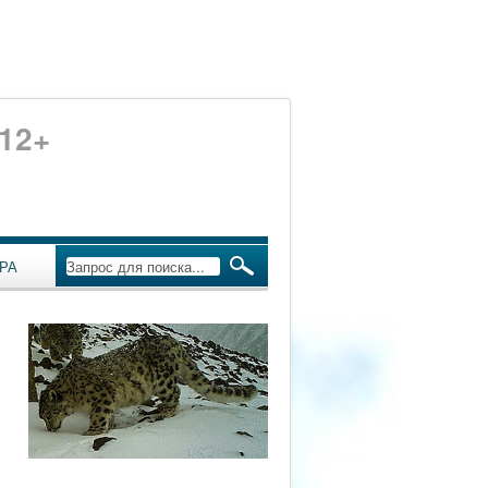
12+
РА