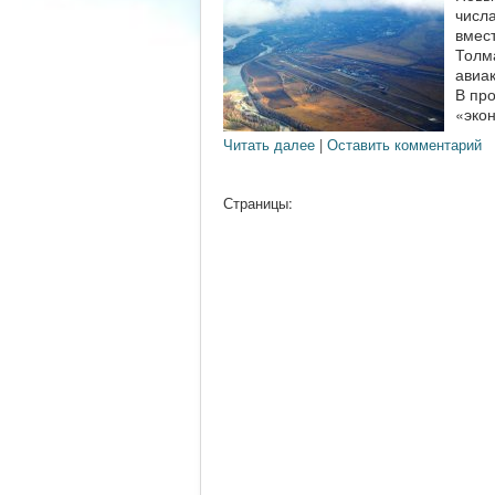
числ
вмес
Толм
авиа
В про
«экон
Читать далее
|
Оставить комментарий
Страницы: