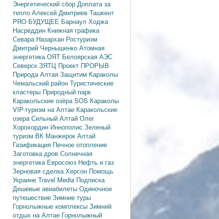
Энергетический сбор
Доплата за
тепло
Алексей Дмитриев
Ташкент
PRO БУДУЩЕЕ
Барнаул
Ходжа
Насреддин
Книжная графика
Севара Назархан
Ростуризм
Дмитрий Чернышенко
Атомная
энергетика
ОЯТ
Белоярская АЭС
Северск
ЗЯТЦ
Проект ПРОРЫВ
Природа Алтая
Защитим Караколы
Чемальский район
Туристические
кластеры
Природный парк
Каракольские озёра
SOS Караколы
VIP-туризм на Алтае
Каракольские
озера
Сильный Алтай
Олег
Хорохордин
Иннополис
Зеленый
туризм
ВК Манжерок
Алтай
Газификация
Печное отопление
Заготовка дров
Солнечная
энергетика
Евросоюз
Нефть и газ
Зерновая сделка
Херсон
Помощь
Украине
Travel Media
Подписка
Дешевые авиабилеты
Одиночное
путешествие
Зимние туры
Горнолыжные комплексы
Зимний
отдых на Алтае
Горнолыжный