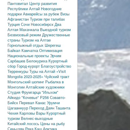
Пантовитал
Центр развития
Республики Алтай
Новогодние
подарки
Авиарейсы за рубеж
Визы
Афганистан
Туризм при талибах
Турция
Сочи
Новосибирск
Два
Алтая
Махачкала
Выездной туризм
Безвизовый режим
Дружественные
страны
Туризм на Алтае
Горнолыжный отдых
Шерегеш
Байкал
Камчатка
Оптимизация
Национальные проекты
Эрчим
Сарбашев
Белокуриха
Курортный
сбор
Город-курорт
Благоустройство
Терренкуры
Туры на Алтай
«Visit
Mongolia 2023-2025»
Чуйский тракт
Монгольский шопинг
Рыбалка в
Монголии
Алтайские художники
Студия Фрумгарца
"Ильхом"
Айкидо
"Кочевье"
Р256
Совавто-
Бийск
Перевал Канас
Урумчи
Цагааннуур
Переход Даян
Ташанта
Чехия
Карловы Вары
Курортный
туризм
Велнес-выходные
Китайский лосось
Цены на рыбу
Синьцзян
Река Каш
Арктика