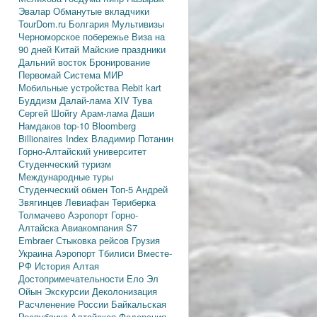
Эвалар
Обманутые вкладчики
TourDom.ru
Болгария
Мультивизы
Черноморское побережье
Виза на
90 дней
Китай
Майские праздники
Дальний восток
Бронирование
Первомай
Система МИР
Мобильные устройства
Rebit kart
Буддизм
Далай-лама XIV
Тува
Сергей Шойгу
Арам-лама
Даши
Намдаков
top-10
Bloomberg
Billionaires Index
Владимир Потанин
Горно-Алтайский университет
Студенческий туризм
Международные туры
Студенческий обмен
Топ-5
Андрей
Звягинцев
Левиафан
Териберка
Толмачево
Аэропорт Горно-
Алтайска
Авиакомпания S7
Embraer
Стыковка рейсов
Грузия
Украина
Аэропорт Тбилиси
Вместе-
РФ
История Алтая
Достопримечательности
Ело
Эл
Ойын
Экскурсии
Деколонизация
Расчленение России
Байкальская
Республика
Алтайская Федерация