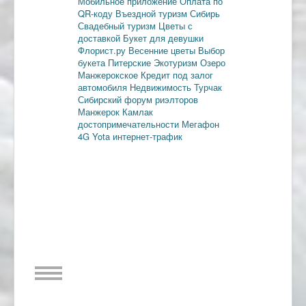
Мобильное приложение
Оплата по
QR-коду
Въездной туризм
Сибирь
Свадебный туризм
Цветы с
доставкой
Букет для девушки
Флорист.ру
Весенние цветы
Выбор
букета
Питерские
Экотуризм
Озеро
Манжерокское
Кредит под залог
автомобиля
Недвижимость
Турчак
Сибирский форум риэлторов
Манжерок
Камлак
достопримечательности
Мегафон
4G
Yota
интернет-трафик