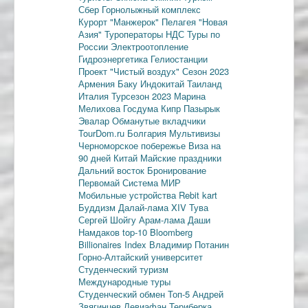
Сбер
Горнолыжный комплекс
Курорт "Манжерок"
Пелагея
"Новая
Азия"
Туроператоры
НДС
Туры по
России
Электроотопление
Гидроэнергетика
Гелиостанции
Проект "Чистый воздух"
Сезон 2023
Армения
Баку
Индокитай
Таиланд
Италия
Турсезон 2023
Марина
Мелихова
Госдума
Кипр
Пазырык
Эвалар
Обманутые вкладчики
TourDom.ru
Болгария
Мультивизы
Черноморское побережье
Виза на
90 дней
Китай
Майские праздники
Дальний восток
Бронирование
Первомай
Система МИР
Мобильные устройства
Rebit kart
Буддизм
Далай-лама XIV
Тува
Сергей Шойгу
Арам-лама
Даши
Намдаков
top-10
Bloomberg
Billionaires Index
Владимир Потанин
Горно-Алтайский университет
Студенческий туризм
Международные туры
Студенческий обмен
Топ-5
Андрей
Звягинцев
Левиафан
Териберка