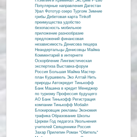
Популярные направления
Дагестан
Урал
Фототур
озеро Тургояк
Зимние
грибы
Дебетовая карта
Tinkoff
преимущества
удобство
безопасность
мобильное
приложение
разнообразие
предложений
финансовая
независимость
Денисова пещера
Неандертальцы
Денисовцы
Майма
Комментарий в интернете
Оскорбление
Лингвистическая
экспертиза
Выставка-форум
Россия
Большая Майма
Мастер-
план
Куршевель
Эко Алтай Нить
природы
Автокредит
Тинькофф
Банк
Машина в кредит
Менеджер
по туризму
Профессия будущего
АО Банк Тинькофф
Регистрация
компании
Тинькофф Мобайл
Блокировщик рекламы
Экономия
трафика
Образование
Школы
Церкви
Год педагога
Увольнения
учителей
Священники
Россия
Захар Прилепин
Роман "Обитель"