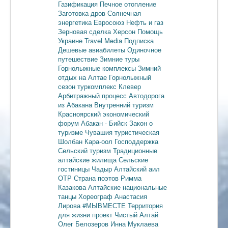
Газификация
Печное отопление
Заготовка дров
Солнечная
энергетика
Евросоюз
Нефть и газ
Зерновая сделка
Херсон
Помощь
Украине
Travel Media
Подписка
Дешевые авиабилеты
Одиночное
путешествие
Зимние туры
Горнолыжные комплексы
Зимний
отдых на Алтае
Горнолыжный
сезон
туркомплекс Клевер
Арбитражный процесс
Автодорога
из Абакана
Внутренний туризм
Красноярский экономический
форум
Абакан - Бийск
Закон о
туризме
Чувашия туристическая
Шолбан Кара-оол
Господдержка
Сельский туризм
Традиционные
алтайские жилища
Сельские
гостиницы
Чадыр
Алтайский аил
ОТР
Страна поэтов
Римма
Казакова
Алтайские национальные
танцы
Хореограф Анастасия
Лирова
#МЫВМЕСТЕ
Территория
для жизни
проект Чистый Алтай
Олег Белозеров
Инна Муклаева