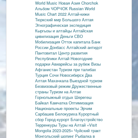
World Music
Новая Азия
Chorchok
Альбом ЧОРЧОК
Russian World
Music Chart 2022
Алтай-кижи
Тюркский мир Большого Алтая
Этнографическая экспедиция
Кыргызы и алтайцы
Алтайская
цивилизация
Деньги
СВО
Мобилизация
Отток капитала
Банк
России
Донбасс
Алтайский антидот
Пантовитал
Центр развития
Республики Алтай
Новогодние
подарки
Авиарейсы за рубеж
Визы
Афганистан
Туризм при талибах
Турция
Сочи
Новосибирск
Два
Алтая
Махачкала
Выездной туризм
Безвизовый режим
Дружественные
страны
Туризм на Алтае
Горнолыжный отдых
Шерегеш
Байкал
Камчатка
Оптимизация
Национальные проекты
Эрчим
Сарбашев
Белокуриха
Курортный
сбор
Город-курорт
Благоустройство
Терренкуры
Туры на Алтай
«Visit
Mongolia 2023-2025»
Чуйский тракт
Монгольский шопинг
Рыбалка в