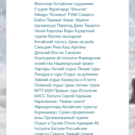
Монголии
Алтайские художники
Студия Фрумгарца
"Ильхом"
Айкидо
"Кочевье"
Р256
Совавто-
Бийск
Перевал Канас
Урумчи
Цагааннуур
Переход Даян
Ташанта
Чехия
Карловы Вары
Курортный
туризм
Велнес-выходные
Китайский лосось
Цены на рыбу
Синьцзян
Река Каш
Арктика
Дальний Восток
Сахалин
Агротуризм
all inclusive
Фермерские
хозяйства
Национальный проект
Чартеры
Летний отдых
Пешие туры
Поездка в горы
Отдых за рубежом
Зимний отдых
Каникулы в Египте
Пляжный отдых
Цена летних туров
MITT-2023
Прорыв года
Исполком
МАСС
Белуха
Сергей Адоньев
Наркобизнес
"Новая газета"
Наркодоллары
Китайские туристы
Коронавирус
Сроки оформления
визы
Организованный туризм
Отдых в Грузии
Отели Аджарии
All
Inclusive
Батуми
Российские
туристы
Синюха
Зимний туризм