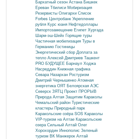
Бархатный сезон
Астана
Бишкек
Ереван
Тбилиси
Мобиризация
Резервисты
Олигархи
Список
Forbes
Центробанк
Укрепление
рубля
Курс юаня
Нефтедоллары
Импортозамещение
Египет
Хургада
Шарм-эш-Шейх
Горящие туры
Частичная мобилизация
Туры в
Германию
Гостиницы
Энергетический сбор
Доплата за
тепло
Алексей Дмитриев
Ташкент
PRO БУДУЩЕЕ
Барнаул
Ходжа
Насреддин
Книжная графика
Севара Назархан
Ростуризм
Дмитрий Чернышенко
Атомная
энергетика
ОЯТ
Белоярская АЭС
Северск
ЗЯТЦ
Проект ПРОРЫВ
Природа Алтая
Защитим Караколы
Чемальский район
Туристические
кластеры
Природный парк
Каракольские озёра
SOS Караколы
VIP-туризм на Алтае
Каракольские
озера
Сильный Алтай
Олег
Хорохордин
Иннополис
Зеленый
туризм
ВК Манжерок
Алтай