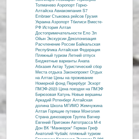
Толмачево
Аэропорт Горно-
Алтайска
Авиакомпания S7
Embraer
Стыковка рейсов
Грузия
Украина
Аэропорт Тбилиси
Вместе-
РФ
История Алтая
Достопримечательности
Ело
Эл
Ойын
Экскурсии
Деколонизация
Расчленение России
Байкальская
Республика
Алтайская Федерация
Пляжный туризм
Летний отпуск
Бюджетные варианты
Анапа
Абхазия
Актау
Туристический сбор
Места отдыха
Законопроект
Отдых
на Алтае
Цены на проживание
Номерной фонд
Перербург
Эскорт
ПМЭФ-2023
Цена поездки на ПМЭФ
Бирюзовая Катунь
Новые вершины
Аркадий Ротенберг
Алтайская
долина
Школа МГИМО
Жемчужина
Алтая
Горящие путевки
Монголия
Страна динозавров
Группа Вагнер
Евгений Пригожин
Автотрасса М-4
Дон
ВК "Манжерок"
Герман Греф
Анатолий Чубайс
пляжный туризм
Глэмпинги
Криминал
Экстрим
Р-286