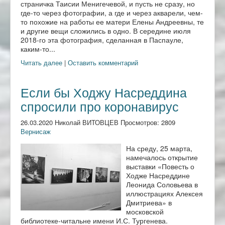
страничка Таисии Менигечевой, и пусть не сразу, но
где-то через фотографии, а где и через акварели, чем-
то похожие на работы ее матери Елены Андреевны, те
и другие вещи сложились в одно. В середине июля
2018-го эта фотография, сделанная в Паспауле,
каким-то...
Читать далее
|
Оставить комментарий
Если бы Ходжу Насреддина
спросили про коронавирус
26.03.2020 Николай ВИТОВЦЕВ Просмотров: 2809
Вернисаж
На среду, 25 марта,
намечалось открытие
выставки «Повесть о
Ходже Насреддине
Леонида Соловьева в
иллюстрациях Алексея
Дмитриева» в
московской
библиотеке-читальне имени И.С. Тургенева.