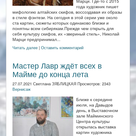
Марци. Где-то с 2015
года художник пишет
мифологию алтайских скифов, воссоздавая их образы
в стиле фэнтези. На сегодня в этой серии уже около
ста картин, сюжеты которых одинаково близки и
понятны всем сибирякам.Прежде чем открыть для
себя культуру скифов, их «звериный стиль», Николай
Марци предпринимал...
Читать далее
|
Оставить комментарий
Мастер Лавр ждёт всех в
Майме до конца лета
27.07.2021 Светлана ЗЯБЛИЦКАЯ Просмотров: 2343
Вернисаж
Ближе к середине
июля, на Давыдов
день, в Выставочном
зале Майминского
Центра культуры
открылась выставка
картин художника