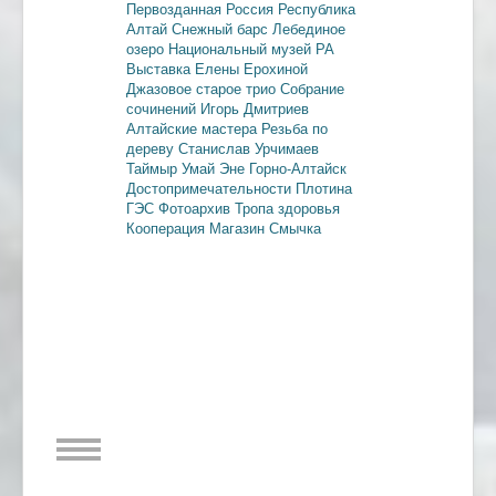
Первозданная Россия
Республика
Алтай
Снежный барс
Лебединое
озеро
Национальный музей РА
Выставка Елены Ерохиной
Джазовое старое трио
Собрание
сочинений
Игорь Дмитриев
Алтайские мастера
Резьба по
дереву
Станислав Урчимаев
Таймыр
Умай Эне
Горно-Алтайск
Достопримечательности
Плотина
ГЭС
Фотоархив
Тропа здоровья
Кооперация
Магазин Смычка