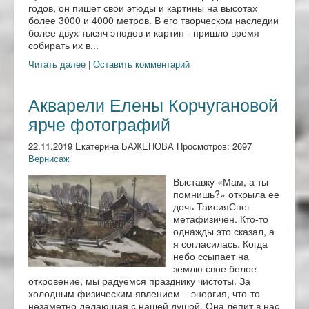
годов, он пишет свои этюды и картины на высотах
более 3000 и 4000 метров. В его творческом наследии
более двух тысяч этюдов и картин - пришло время
собирать их в...
Читать далее
|
Оставить комментарий
Акварели Елены Корчугановой
ярче фотографий
22.11.2019 Екатерина БАЖЕНОВА Просмотров: 2697
Вернисаж
Выставку «Мам, а ты
помнишь?» открыла ее
дочь ТаисияСнег
метафизичен. Кто-то
однажды это сказал, а
я согласилась. Когда
небо ссыпает на
землю свое белое
откровение, мы радуемся празднику чистоты. За
холодным физическим явлением – энергия, что-то
незаметно делающая с нашей душой. Она лепит в нас