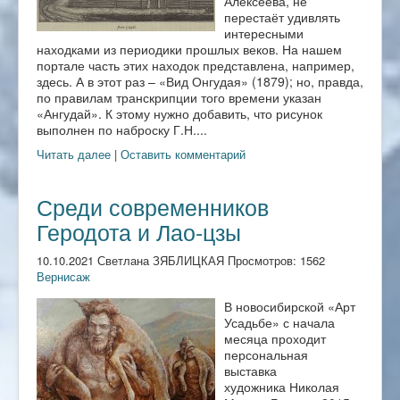
Алексеева, не
перестаёт удивлять
интересными
находками из периодики прошлых веков. На нашем
портале часть этих находок представлена, например,
здесь. А в этот раз – «Вид Онгудая» (1879); но, правда,
по правилам транскрипции того времени указан
«Ангудай». К этому нужно добавить, что рисунок
выполнен по наброску Г.Н....
Читать далее
|
Оставить комментарий
Среди современников
Геродота и Лао-цзы
10.10.2021 Светлана ЗЯБЛИЦКАЯ Просмотров: 1562
Вернисаж
В новосибирской «Арт
Усадьбе» с начала
месяца проходит
персональная
выставка
художника Николая