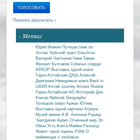
- Метки:
Юрий Инякин
Путешествие по
Алтаю
Чуйский тракт
Кош-Агач
Валерий Чаптынов
Чике-Таман
Михаил Булгаков
Собачье сердце
АРБОР
Выставка одной книги
Горно-Алтайская ДХШ
Алексей
Дмитриев
Невидимые книги
Back in
USSR
Алтай
Journey Across Russia
Горно-Алтайская АО
Фотограф Дин
Конгер
National Geographic
Телецкое озеро
Аржан Ютеев
Выставка одной картины
Атриум
Музей имени А.В. Анохина
Рашид
Зиатдинов
Акрил
Огненный мир
Эл
Ойын
Усть-Кокса
Майма
Разъезд
Живет такой парень
Р256
О
майминцах с любовью