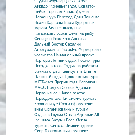
Студия Фрумгарца
"Ильхом"
Айкидо
"Кочевье"
Р256
Совавто-
Бийск
Перевал Канас
Урумчи
Цагааннуур
Переход Даян
Ташанта
Чехия
Карловы Вары
Курортный
туризм
Велнес-выходные
Китайский лосось
Цены на рыбу
Синьцзян
Река Каш
Арктика
Дальний Восток
Сахалин
Агротуризм
all inclusive
Фермерские
хозяйства
Национальный проект
Чартеры
Летний отдых
Пешие туры
Поездка в горы
Отдых за рубежом
Зимний отдых
Каникулы в Египте
Пляжный отдых
Цена летних туров
MITT-2023
Прорыв года
Исполком
МАСС
Белуха
Сергей Адоньев
Наркобизнес
"Новая газета"
Наркодоллары
Китайские туристы
Коронавирус
Сроки оформления
визы
Организованный туризм
Отдых в Грузии
Отели Аджарии
All
Inclusive
Батуми
Российские
туристы
Синюха
Зимний туризм
Сбер
Горнолыжный комплекс