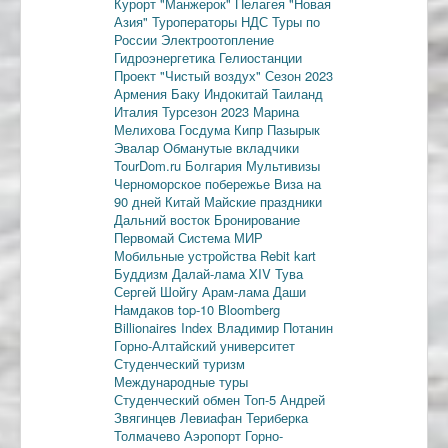
Курорт "Манжерок"
Пелагея
"Новая
Азия"
Туроператоры
НДС
Туры по
России
Электроотопление
Гидроэнергетика
Гелиостанции
Проект "Чистый воздух"
Сезон 2023
Армения
Баку
Индокитай
Таиланд
Италия
Турсезон 2023
Марина
Мелихова
Госдума
Кипр
Пазырык
Эвалар
Обманутые вкладчики
TourDom.ru
Болгария
Мультивизы
Черноморское побережье
Виза на
90 дней
Китай
Майские праздники
Дальний восток
Бронирование
Первомай
Система МИР
Мобильные устройства
Rebit kart
Буддизм
Далай-лама XIV
Тува
Сергей Шойгу
Арам-лама
Даши
Намдаков
top-10
Bloomberg
Billionaires Index
Владимир Потанин
Горно-Алтайский университет
Студенческий туризм
Международные туры
Студенческий обмен
Топ-5
Андрей
Звягинцев
Левиафан
Териберка
Толмачево
Аэропорт Горно-