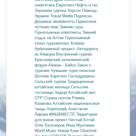
энергетика
Евросоюз
Нефть и газ
Зерновая сделка
Херсон
Помощь
Украине
Travel Media
Подписка
Дешевые авиабилеты
Одиночное
путешествие
Зимние туры
Горнолыжные комплексы
Зимний
отдых на Алтае
Горнолыжный
сезон
туркомплекс Клевер
Арбитражный процесс
Автодорога
из Абакана
Внутренний туризм
Красноярский экономический
форум
Абакан - Бийск
Закон о
туризме
Чувашия туристическая
Шолбан Кара-оол
Господдержка
Сельский туризм
Традиционные
алтайские жилища
Сельские
гостиницы
Чадыр
Алтайский аил
ОТР
Страна поэтов
Римма
Казакова
Алтайские национальные
танцы
Хореограф Анастасия
Лирова
#МЫВМЕСТЕ
Территория
для жизни
проект Чистый Алтай
Олег Белозеров
Инна Муклаева
World Music
Новая Азия
Chorchok
Альбом ЧОРЧОК
Russian World