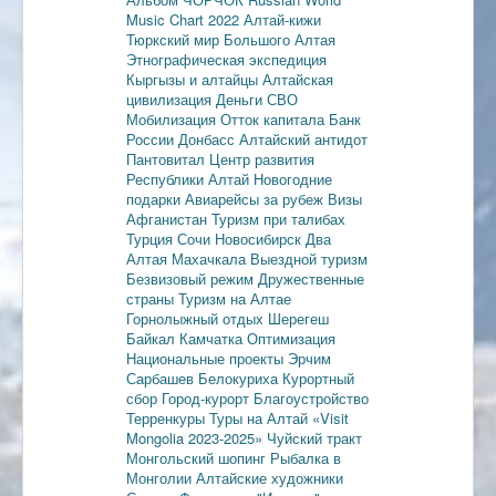
Music Chart 2022
Алтай-кижи
Тюркский мир Большого Алтая
Этнографическая экспедиция
Кыргызы и алтайцы
Алтайская
цивилизация
Деньги
СВО
Мобилизация
Отток капитала
Банк
России
Донбасс
Алтайский антидот
Пантовитал
Центр развития
Республики Алтай
Новогодние
подарки
Авиарейсы за рубеж
Визы
Афганистан
Туризм при талибах
Турция
Сочи
Новосибирск
Два
Алтая
Махачкала
Выездной туризм
Безвизовый режим
Дружественные
страны
Туризм на Алтае
Горнолыжный отдых
Шерегеш
Байкал
Камчатка
Оптимизация
Национальные проекты
Эрчим
Сарбашев
Белокуриха
Курортный
сбор
Город-курорт
Благоустройство
Терренкуры
Туры на Алтай
«Visit
Mongolia 2023-2025»
Чуйский тракт
Монгольский шопинг
Рыбалка в
Монголии
Алтайские художники