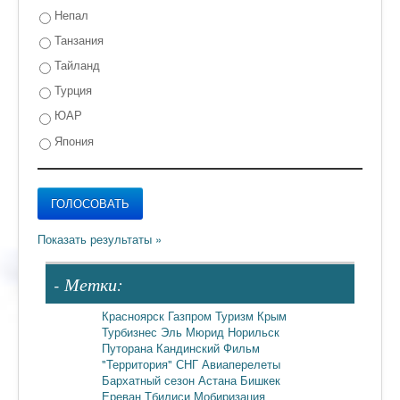
Непал
Танзания
Тайланд
Турция
ЮАР
Япония
- Метки:
Красноярск
Газпром
Туризм
Крым
Турбизнес
Эль Мюрид
Норильск
Путорана
Кандинский
Фильм
"Территория"
СНГ
Авиаперелеты
Бархатный сезон
Астана
Бишкек
Ереван
Тбилиси
Мобиризация