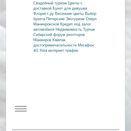
Свадебный туризм
Цветы с
доставкой
Букет для девушки
Флорист.ру
Весенние цветы
Выбор
букета
Питерские
Экотуризм
Озеро
Манжерокское
Кредит под залог
автомобиля
Недвижимость
Турчак
Сибирский форум риэлторов
Манжерок
Камлак
достопримечательности
Мегафон
4G
Yota
интернет-трафик