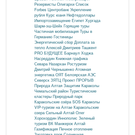
Резервисты
Олигархи
Список
Forbes
Центробанк
Укрепление
рубля
Курс юаня
Нефтедоллары
Импортозамещение
Египет
Хургада
Шарм-эш-Шейх
Горящие туры
Частичная мобилизация
Туры в
Германию
Гостиницы
Энергетический сбор
Доплата за
тепло
Алексей Дмитриев
Ташкент
PRO БУДУЩЕЕ
Барнаул
Ходжа
Насреддин
Книжная графика
Севара Назархан
Ростуризм
Дмитрий Чернышенко
Атомная
энергетика
ОЯТ
Белоярская АЭС
Северск
ЗЯТЦ
Проект ПРОРЫВ
Природа Алтая
Защитим Караколы
Чемальский район
Туристические
кластеры
Природный парк
Каракольские озёра
SOS Караколы
VIP-туризм на Алтае
Каракольские
озера
Сильный Алтай
Олег
Хорохордин
Иннополис
Зеленый
туризм
ВК Манжерок
Алтай
Газификация
Печное отопление
Заготовка дров
Солнечная