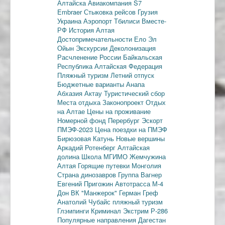
Алтайска
Авиакомпания S7
Embraer
Стыковка рейсов
Грузия
Украина
Аэропорт Тбилиси
Вместе-
РФ
История Алтая
Достопримечательности
Ело
Эл
Ойын
Экскурсии
Деколонизация
Расчленение России
Байкальская
Республика
Алтайская Федерация
Пляжный туризм
Летний отпуск
Бюджетные варианты
Анапа
Абхазия
Актау
Туристический сбор
Места отдыха
Законопроект
Отдых
на Алтае
Цены на проживание
Номерной фонд
Перербург
Эскорт
ПМЭФ-2023
Цена поездки на ПМЭФ
Бирюзовая Катунь
Новые вершины
Аркадий Ротенберг
Алтайская
долина
Школа МГИМО
Жемчужина
Алтая
Горящие путевки
Монголия
Страна динозавров
Группа Вагнер
Евгений Пригожин
Автотрасса М-4
Дон
ВК "Манжерок"
Герман Греф
Анатолий Чубайс
пляжный туризм
Глэмпинги
Криминал
Экстрим
Р-286
Популярные направления
Дагестан