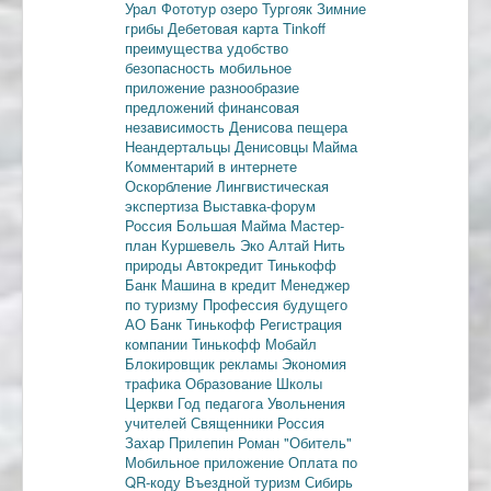
Урал
Фототур
озеро Тургояк
Зимние
грибы
Дебетовая карта
Tinkoff
преимущества
удобство
безопасность
мобильное
приложение
разнообразие
предложений
финансовая
независимость
Денисова пещера
Неандертальцы
Денисовцы
Майма
Комментарий в интернете
Оскорбление
Лингвистическая
экспертиза
Выставка-форум
Россия
Большая Майма
Мастер-
план
Куршевель
Эко Алтай Нить
природы
Автокредит
Тинькофф
Банк
Машина в кредит
Менеджер
по туризму
Профессия будущего
АО Банк Тинькофф
Регистрация
компании
Тинькофф Мобайл
Блокировщик рекламы
Экономия
трафика
Образование
Школы
Церкви
Год педагога
Увольнения
учителей
Священники
Россия
Захар Прилепин
Роман "Обитель"
Мобильное приложение
Оплата по
QR-коду
Въездной туризм
Сибирь