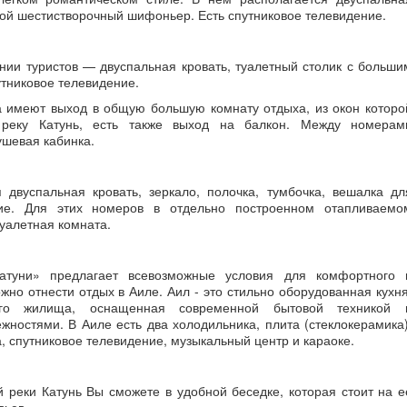
шой шестистворочный шифоньер. Есть спутниковое телевидение.
ии туристов — двуспальная кровать, туалетный столик с больши
утниковое телевидение.
 имеют выход в общую большую комнату отдыха, из окон которо
 реку Катунь, есть также выход на балкон. Между номерам
ушевая кабинка.
 двуспальная кровать, зеркало, полочка, тумбочка, вешалка дл
ие. Для этих номеров в отдельно построенном отапливаемо
уалетная комната.
Катуни» предлагает всевозможные условия для комфортного 
жно отнести отдых в Аиле. Аил - это стильно оборудованная кухня
го жилища, оснащенная современной бытовой техникой 
остями. В Аиле есть два холодильника, плита (стеклокерамика)
а, спутниковое телевидение, музыкальный центр и караоке.
 реки Катунь Вы сможете в удобной беседке, которая стоит на е
вьев.