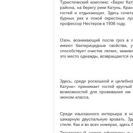
Туристический комплекс «Берег Ка
района, на берегу реки Катунь. Кр
гостей и отдыхающих. Здесь сочета
бурных рек и покой окрестных лу
профессор Нестеров в 1936 году.
Озон, возникающий после гроз в 
имеют бактерицидные свойства, 
способствует очистке легких, зажи
это место однажды, возвращаются сю
Здесь, среди роскошной и целебно
Катуни» принимает гостей круглый
возможностей для проживания им 
эконом-класса.
Среди изысканного интерьера в н
шикарную двуспальную кровать. Зд
стиле. Как и во всех номерах, здесь
Трехместный номер оформлен в л