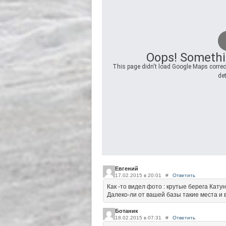
Oops! Somethi
This page didn't load Google Maps correct
det
Евгений
17.02.2015 в 20:01
#
Ответить
Как -то видел фото : крутые берега Кат
Далеко-ли от вашей базы такие места и 
Ботаник
18.02.2015 в 07:31
#
Ответить