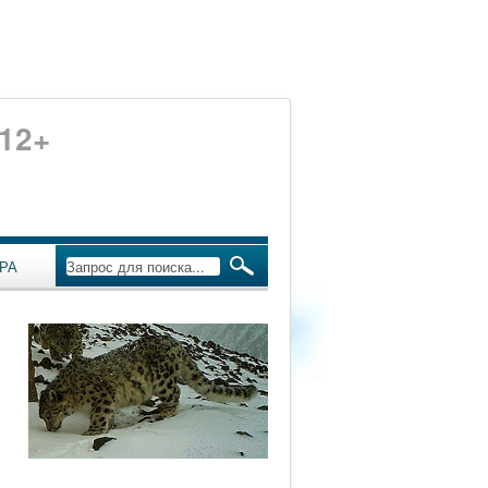
12+
РА