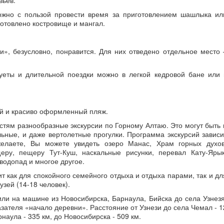
жно с пользой провести время за приготовлением шашлыка ил
готовлено костровище и мангал.
и», безусловно, понравится. Для них отведено отдельное место 
суеты и длительной поездки можно в легкой кедровой бане или 
й и красиво оформленный пляж.
стям разнообразные экскурсии по Горному Алтаю. Это могут быть 
ьные, и даже вертолетные прогулки. Программа экскурсий зависи
елаете, Вы можете увидеть озеро Манас, Храм горных духов
еру, пещеру Тут-Куш, наскальные рисунки, перевал Кату-Ярык
водопад и многое другое.
т как для спокойного семейного отдыха и отдыха парами, так и дл
зей (14-18 человек).
или на машине из Новосибирска, Барнаула, Бийска до села Узнезя
зателя «начало деревни». Расстояние от Узнези до села Чемал - 1
рнаула - 335 км, до Новосибирска - 509 км.