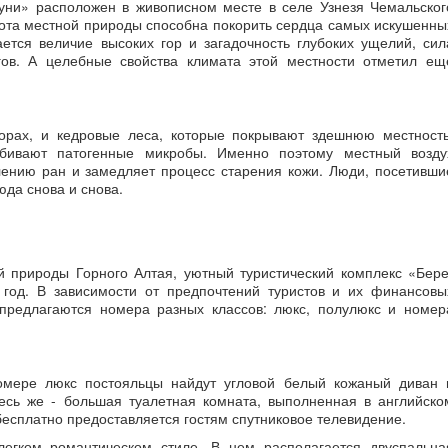
туни» расположен в живописном месте в селе Узнезя Чемальског
асота местной природы способна покорить сердца самых искушенны
ется величие высоких гор и загадочность глубоких ущелий, сил
гов. А целебные свойства климата этой местности отметил ещ
горах, и кедровые леса, которые покрывают здешнюю местность
убивают патогенные микробы. Именно поэтому местный возду
влению ран и замедляет процесс старения кожи. Люди, посетивши
да снова и снова.
й природы Горного Алтая, уютный туристический комплекс «Бере
 год. В зависимости от предпочтений туристов и их финансовы
предлагаются номера разных классов: люкс, полулюкс и номер
омере люкс постояльцы найдут угловой белый кожаный диван 
есь же - большая туалетная комната, выполненная в английско
 бесплатно предоставляется гостям спутниковое телевидение.
егком романтическом стиле. В нем располагается двуспальна