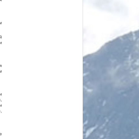
м
й
и
я
м
и
,
и
,
е