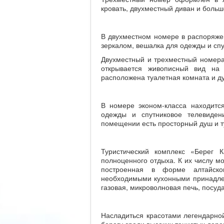
кровать, двухместный диван и боль
В двухместном номере в распоряжен
зеркалом, вешалка для одежды и сп
Двухместный и трехместный номера
открывается живописный вид на
расположена туалетная комната и д
В номере эконом-класса находится
одежды и спутниковое телевиден
помещении есть просторный душ и т
Туристический комплекс «Берег 
полноценного отдыха. К их числу мо
построенная в форме алтайско
необходимыми кухонными принадлежн
газовая, микроволновая печь, посуд
Насладиться красотами легендарной
берегу среди высоких тенистых дере