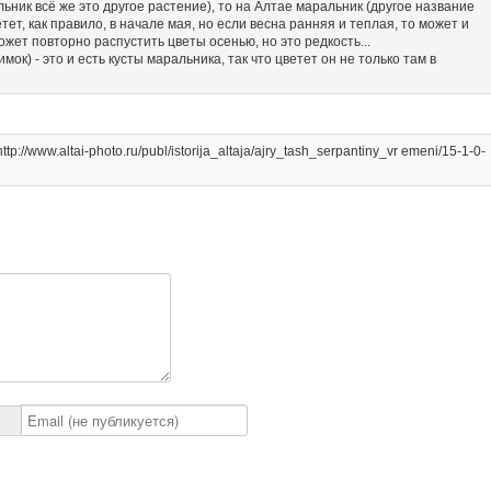
ьник всё же это другое растение), то на Алтае маральник (другое название
ет, как правило, в начале мая, но если весна ранняя и теплая, то может и
ожет повторно распустить цветы осенью, но это редкость...
мок) - это и есть кусты маральника, так что цветет он не только там в
://www.altai-photo.ru/publ/istorija_altaja/ajry_tash_serpantiny_vr emeni/15-1-0-