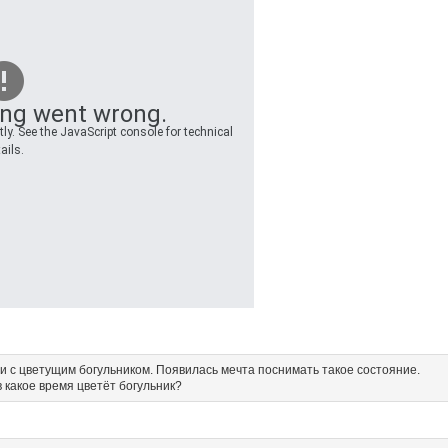
ng went wrong.
ly. See the JavaScript console for technical
ails.
уни с цветущим богульником. Появилась мечта поснимать такое состояние.
в какое время цветёт богульник?