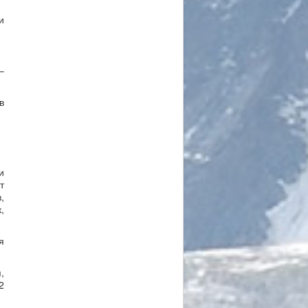
и
–
в
и
т
,
,
я
,
2