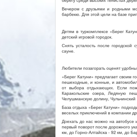
Вечером с друзьями и родными мо
барбекю. Для этой цели на базе при
Детям в туркомплексе «Берег Катун
детский игровой городок.
Снять усталость после городской 
сауне.
Любители позагорать оценят удобны
«Берег Катуни» предлагает своим го
пешеходные, и конные, и автомобил
от выбора отдыхающих. Если пож
Каракольские озера, Ледяную пещ
Челушманскую долину, Чульчинский 
База отдыха «Берег Катуни» подходи
веселых приключений в компании дру
Доехать до нас можно на автобусе 
первый поворот после дорожного ука
км, до Горно-Алтайска - 92 км, до Ба