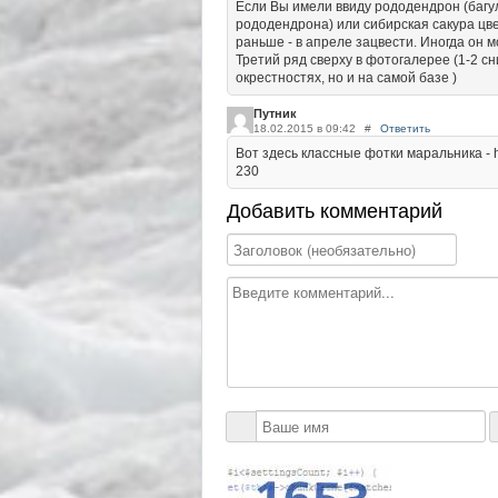
Если Вы имели ввиду рододендрон (багул
рододендрона) или сибирская сакура цвет
раньше - в апреле зацвести. Иногда он м
Третий ряд сверху в фотогалерее (1-2 сни
окрестностях, но и на самой базе )
Путник
18.02.2015 в 09:42
#
Ответить
Вот здесь классные фотки маральника - http
230
Добавить комментарий