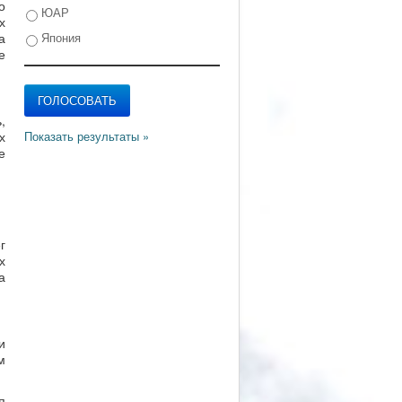
о
ЮАР
х
а
Япония
е
,
х
е
г
х
а
и
м
я