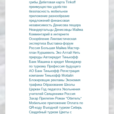
грибы
Дебетовая карта
Tinkoff
преимущества
удобство
безопасность
мобильное
приложение
разнообразие
предложений
финансовая
независимость
Денисова пещера
Неандертальцы
Денисовцы
Майма
Комментарий в интернете
Оскорбление
Лингвистическая
экспертиза
Выставка-форум
Россия
Большая Майма
Мастер-
план
Куршевель
Эко Алтай Нить
природы
Автокредит
Тинькофф
Банк
Машина в кредит
Менеджер
по туризму
Профессия будущего
АО Банк Тинькофф
Регистрация
компании
Тинькофф Мобайл
Блокировщик рекламы
Экономия
трафика
Образование
Школы
Церкви
Год педагога
Увольнения
учителей
Священники
Россия
Захар Прилепин
Роман "Обитель"
Мобильное приложение
Оплата по
QR-коду
Въездной туризм
Сибирь
Свадебный туризм
Цветы с