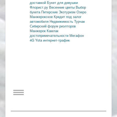
доставкой
Букет для девушки
Флорист.ру
Весенние цветы
Выбор
букета
Питерские
Экотуризм
Озеро
Манжерокское
Кредит под залог
автомобиля
Недвижимость
Турчак
Сибирский форум риэлторов
Манжерок
Камлак
достопримечательности
Мегафон
4G
Yota
интернет-трафик