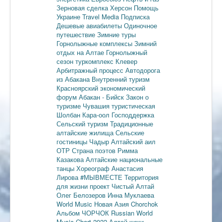
Зерновая сделка
Херсон
Помощь
Украине
Travel Media
Подписка
Дешевые авиабилеты
Одиночное
путешествие
Зимние туры
Горнолыжные комплексы
Зимний
отдых на Алтае
Горнолыжный
сезон
туркомплекс Клевер
Арбитражный процесс
Автодорога
из Абакана
Внутренний туризм
Красноярский экономический
форум
Абакан - Бийск
Закон о
туризме
Чувашия туристическая
Шолбан Кара-оол
Господдержка
Сельский туризм
Традиционные
алтайские жилища
Сельские
гостиницы
Чадыр
Алтайский аил
ОТР
Страна поэтов
Римма
Казакова
Алтайские национальные
танцы
Хореограф Анастасия
Лирова
#МЫВМЕСТЕ
Территория
для жизни
проект Чистый Алтай
Олег Белозеров
Инна Муклаева
World Music
Новая Азия
Chorchok
Альбом ЧОРЧОК
Russian World
Music Chart 2022
Алтай-кижи