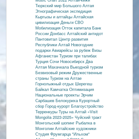
Тюркский мир Большого Алтая
Этнографическая экспедиция
Кыргызы и алтайцы
Алтайская
цивилизация
Деньги
СВО
Мобилизация
Отток капитала
Банк
России
Донбасс
Алтайский антидот
Пантовитал
Центр развития
Республики Алтай
Новогодние
подарки
Авиарейсы за рубеж
Визы
Афганистан
Туризм при талибах
Турция
Сочи
Новосибирск
Два
Алтая
Махачкала
Выездной туризм
Безвизовый режим
Дружественные
страны
Туризм на Алтае
Горнолыжный отдых
Шерегеш
Байкал
Камчатка
Оптимизация
Национальные проекты
Эрчим
Сарбашев
Белокуриха
Курортный
сбор
Город-курорт
Благоустройство
Терренкуры
Туры на Алтай
«Visit
Mongolia 2023-2025»
Чуйский тракт
Монгольский шопинг
Рыбалка в
Монголии
Алтайские художники
Студия Фрумгарца
"Ильхом"