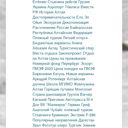
Embraer
Стыковка рейсов
Грузия
Украина
Аэропорт Тбилиси
Вместе-
РФ
История Алтая
Достопримечательности
Ело
Эл
Ойын
Экскурсии
Деколонизация
Расчленение России
Байкальская
Республика
Алтайская Федерация
Пляжный туризм
Летний отпуск
Бюджетные варианты
Анапа
Абхазия
Актау
Туристический сбор
Места отдыха
Законопроект
Отдых
на Алтае
Цены на проживание
Номерной фонд
Перербург
Эскорт
ПМЭФ-2023
Цена поездки на ПМЭФ
Бирюзовая Катунь
Новые вершины
Аркадий Ротенберг
Алтайская
долина
Школа МГИМО
Жемчужина
Алтая
Горящие путевки
Монголия
Страна динозавров
Группа Вагнер
Евгений Пригожин
Автотрасса М-4
Дон
ВК "Манжерок"
Герман Греф
Анатолий Чубайс
пляжный туризм
Глэмпинги
Криминал
Экстрим
Р-286
Популярные направления
Дагестан
Урал
Фототур
озеро Тургояк
Зимние