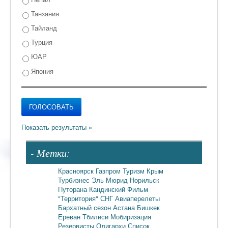
Танзания
Тайланд
Турция
ЮАР
Япония
- Метки:
Красноярск
Газпром
Туризм
Крым
Турбизнес
Эль Мюрид
Норильск
Путорана
Кандинский
Фильм
"Территория"
СНГ
Авиаперелеты
Бархатный сезон
Астана
Бишкек
Ереван
Тбилиси
Мобиризация
Резервисты
Олигархи
Список