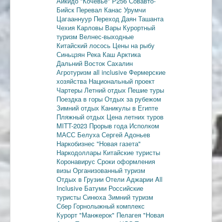
Айкидо
"Кочевье"
Р256
Совавто-
Бийск
Перевал Канас
Урумчи
Цагааннуур
Переход Даян
Ташанта
Чехия
Карловы Вары
Курортный
туризм
Велнес-выходные
Китайский лосось
Цены на рыбу
Синьцзян
Река Каш
Арктика
Дальний Восток
Сахалин
Агротуризм
all inclusive
Фермерские
хозяйства
Национальный проект
Чартеры
Летний отдых
Пешие туры
Поездка в горы
Отдых за рубежом
Зимний отдых
Каникулы в Египте
Пляжный отдых
Цена летних туров
MITT-2023
Прорыв года
Исполком
МАСС
Белуха
Сергей Адоньев
Наркобизнес
"Новая газета"
Наркодоллары
Китайские туристы
Коронавирус
Сроки оформления
визы
Организованный туризм
Отдых в Грузии
Отели Аджарии
All
Inclusive
Батуми
Российские
туристы
Синюха
Зимний туризм
Сбер
Горнолыжный комплекс
Курорт "Манжерок"
Пелагея
"Новая