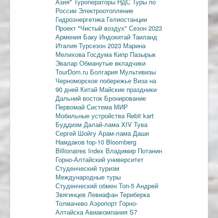
Азия"
Туроператоры
НДС
Туры по
России
Электроотопление
Гидроэнергетика
Гелиостанции
Проект "Чистый воздух"
Сезон 2023
Армения
Баку
Индокитай
Таиланд
Италия
Турсезон 2023
Марина
Мелихова
Госдума
Кипр
Пазырык
Эвалар
Обманутые вкладчики
TourDom.ru
Болгария
Мультивизы
Черноморское побережье
Виза на
90 дней
Китай
Майские праздники
Дальний восток
Бронирование
Первомай
Система МИР
Мобильные устройства
Rebit kart
Буддизм
Далай-лама XIV
Тува
Сергей Шойгу
Арам-лама
Даши
Намдаков
top-10
Bloomberg
Billionaires Index
Владимир Потанин
Горно-Алтайский университет
Студенческий туризм
Международные туры
Студенческий обмен
Топ-5
Андрей
Звягинцев
Левиафан
Териберка
Толмачево
Аэропорт Горно-
Алтайска
Авиакомпания S7