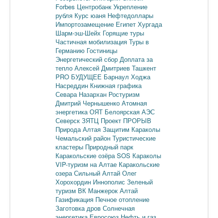
Forbes
Центробанк
Укрепление
рубля
Курс юаня
Нефтедоллары
Импортозамещение
Египет
Хургада
Шарм-эш-Шейх
Горящие туры
Частичная мобилизация
Туры в
Германию
Гостиницы
Энергетический сбор
Доплата за
тепло
Алексей Дмитриев
Ташкент
PRO БУДУЩЕЕ
Барнаул
Ходжа
Насреддин
Книжная графика
Севара Назархан
Ростуризм
Дмитрий Чернышенко
Атомная
энергетика
ОЯТ
Белоярская АЭС
Северск
ЗЯТЦ
Проект ПРОРЫВ
Природа Алтая
Защитим Караколы
Чемальский район
Туристические
кластеры
Природный парк
Каракольские озёра
SOS Караколы
VIP-туризм на Алтае
Каракольские
озера
Сильный Алтай
Олег
Хорохордин
Иннополис
Зеленый
туризм
ВК Манжерок
Алтай
Газификация
Печное отопление
Заготовка дров
Солнечная
энергетика
Евросоюз
Нефть и газ