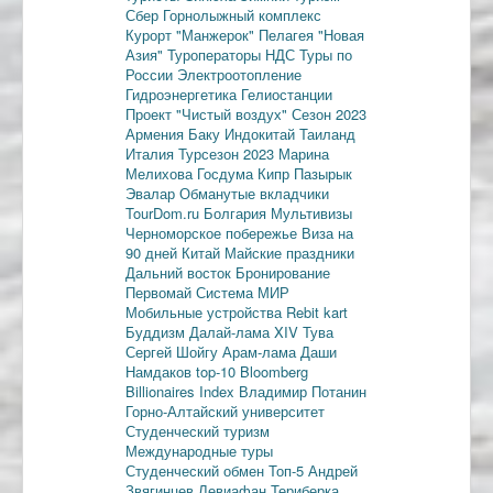
Сбер
Горнолыжный комплекс
Курорт "Манжерок"
Пелагея
"Новая
Азия"
Туроператоры
НДС
Туры по
России
Электроотопление
Гидроэнергетика
Гелиостанции
Проект "Чистый воздух"
Сезон 2023
Армения
Баку
Индокитай
Таиланд
Италия
Турсезон 2023
Марина
Мелихова
Госдума
Кипр
Пазырык
Эвалар
Обманутые вкладчики
TourDom.ru
Болгария
Мультивизы
Черноморское побережье
Виза на
90 дней
Китай
Майские праздники
Дальний восток
Бронирование
Первомай
Система МИР
Мобильные устройства
Rebit kart
Буддизм
Далай-лама XIV
Тува
Сергей Шойгу
Арам-лама
Даши
Намдаков
top-10
Bloomberg
Billionaires Index
Владимир Потанин
Горно-Алтайский университет
Студенческий туризм
Международные туры
Студенческий обмен
Топ-5
Андрей
Звягинцев
Левиафан
Териберка