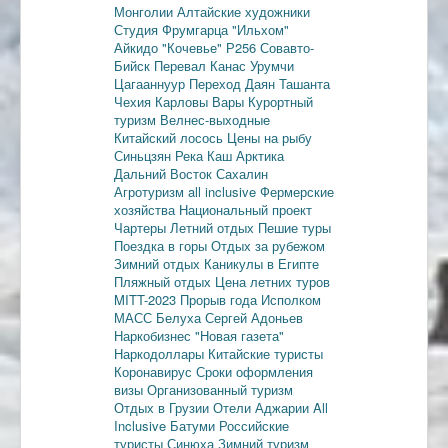
Монголии
Алтайские художники
Студия Фрумгарца
"Ильхом"
Айкидо
"Кочевье"
Р256
Совавто-
Бийск
Перевал Канас
Урумчи
Цагааннуур
Переход Даян
Ташанта
Чехия
Карловы Вары
Курортный
туризм
Велнес-выходные
Китайский лосось
Цены на рыбу
Синьцзян
Река Каш
Арктика
Дальний Восток
Сахалин
Агротуризм
all inclusive
Фермерские
хозяйства
Национальный проект
Чартеры
Летний отдых
Пешие туры
Поездка в горы
Отдых за рубежом
Зимний отдых
Каникулы в Египте
Пляжный отдых
Цена летних туров
MITT-2023
Прорыв года
Исполком
МАСС
Белуха
Сергей Адоньев
Наркобизнес
"Новая газета"
Наркодоллары
Китайские туристы
Коронавирус
Сроки оформления
визы
Организованный туризм
Отдых в Грузии
Отели Аджарии
All
Inclusive
Батуми
Российские
туристы
Синюха
Зимний туризм