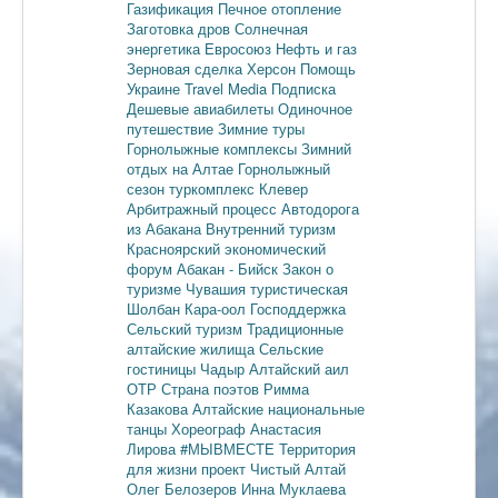
Газификация
Печное отопление
Заготовка дров
Солнечная
энергетика
Евросоюз
Нефть и газ
Зерновая сделка
Херсон
Помощь
Украине
Travel Media
Подписка
Дешевые авиабилеты
Одиночное
путешествие
Зимние туры
Горнолыжные комплексы
Зимний
отдых на Алтае
Горнолыжный
сезон
туркомплекс Клевер
Арбитражный процесс
Автодорога
из Абакана
Внутренний туризм
Красноярский экономический
форум
Абакан - Бийск
Закон о
туризме
Чувашия туристическая
Шолбан Кара-оол
Господдержка
Сельский туризм
Традиционные
алтайские жилища
Сельские
гостиницы
Чадыр
Алтайский аил
ОТР
Страна поэтов
Римма
Казакова
Алтайские национальные
танцы
Хореограф Анастасия
Лирова
#МЫВМЕСТЕ
Территория
для жизни
проект Чистый Алтай
Олег Белозеров
Инна Муклаева