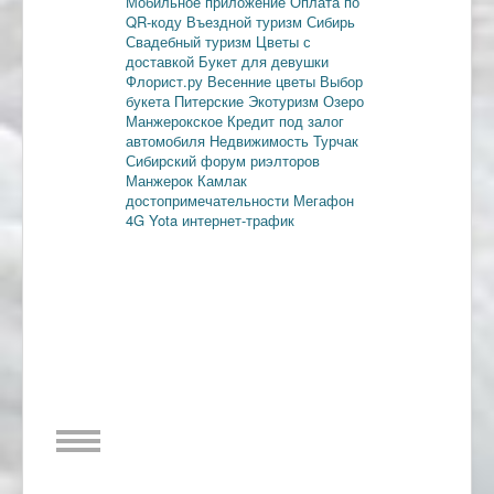
Мобильное приложение
Оплата по
QR-коду
Въездной туризм
Сибирь
Свадебный туризм
Цветы с
доставкой
Букет для девушки
Флорист.ру
Весенние цветы
Выбор
букета
Питерские
Экотуризм
Озеро
Манжерокское
Кредит под залог
автомобиля
Недвижимость
Турчак
Сибирский форум риэлторов
Манжерок
Камлак
достопримечательности
Мегафон
4G
Yota
интернет-трафик