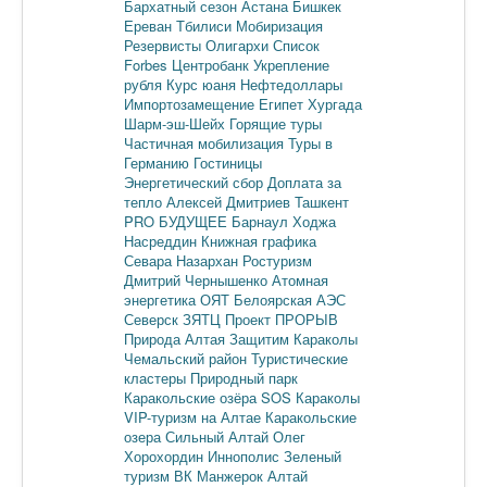
Бархатный сезон
Астана
Бишкек
Ереван
Тбилиси
Мобиризация
Резервисты
Олигархи
Список
Forbes
Центробанк
Укрепление
рубля
Курс юаня
Нефтедоллары
Импортозамещение
Египет
Хургада
Шарм-эш-Шейх
Горящие туры
Частичная мобилизация
Туры в
Германию
Гостиницы
Энергетический сбор
Доплата за
тепло
Алексей Дмитриев
Ташкент
PRO БУДУЩЕЕ
Барнаул
Ходжа
Насреддин
Книжная графика
Севара Назархан
Ростуризм
Дмитрий Чернышенко
Атомная
энергетика
ОЯТ
Белоярская АЭС
Северск
ЗЯТЦ
Проект ПРОРЫВ
Природа Алтая
Защитим Караколы
Чемальский район
Туристические
кластеры
Природный парк
Каракольские озёра
SOS Караколы
VIP-туризм на Алтае
Каракольские
озера
Сильный Алтай
Олег
Хорохордин
Иннополис
Зеленый
туризм
ВК Манжерок
Алтай