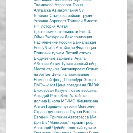
Толмачево
Аэропорт Горно-
Алтайска
Авиакомпания S7
Embraer
Стыковка рейсов
Грузия
Украина
Аэропорт Тбилиси
Вместе-
РФ
История Алтая
Достопримечательности
Ело
Эл
Ойын
Экскурсии
Деколонизация
Расчленение России
Байкальская
Республика
Алтайская Федерация
Пляжный туризм
Летний отпуск
Бюджетные варианты
Анапа
Абхазия
Актау
Туристический сбор
Места отдыха
Законопроект
Отдых
на Алтае
Цены на проживание
Номерной фонд
Перербург
Эскорт
ПМЭФ-2023
Цена поездки на ПМЭФ
Бирюзовая Катунь
Новые вершины
Аркадий Ротенберг
Алтайская
долина
Школа МГИМО
Жемчужина
Алтая
Горящие путевки
Монголия
Страна динозавров
Группа Вагнер
Евгений Пригожин
Автотрасса М-4
Дон
ВК "Манжерок"
Герман Греф
Анатолий Чубайс
пляжный туризм
Глэмпинги
Криминал
Экстрим
Р-286