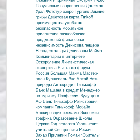
Популярные направления
Дагестан
Урал
Фототур
озеро Тургояк
Зимние
грибы
Дебетовая карта
Tinkoff
преимущества
удобство
безопасность
мобильное
приложение
разнообразие
предложений
финансовая
независимость
Денисова пещера
Неандертальцы
Денисовцы
Майма
Комментарий в интернете
Оскорбление
Лингвистическая
экспертиза
Выставка-форум
Россия
Большая Майма
Мастер-
план
Куршевель
Эко Алтай Нить
природы
Автокредит
Тинькофф
Банк
Машина в кредит
Менеджер
по туризму
Профессия будущего
АО Банк Тинькофф
Регистрация
компании
Тинькофф Мобайл
Блокировщик рекламы
Экономия
трафика
Образование
Школы
Церкви
Год педагога
Увольнения
учителей
Священники
Россия
Захар Прилепин
Роман "Обитель"