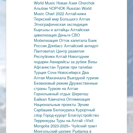
World Music
Новая Азия
Chorchok
Альбом ЧОРЧОК
Russian World
Music Chart 2022
Алтай-кижи
Тюркский мир Большого Алтая
Этнографическая экспедиция
Кыргызы и алтайцы
Алтайская
цивилизация
Деньги
СВО
Мобилизация
Отток капитала
Банк
России
Донбасс
Алтайский антидот
Пантовитал
Центр развития
Республики Алтай
Новогодние
подарки
Авиарейсы за рубеж
Визы
Афганистан
Туризм при талибах
Турция
Сочи
Новосибирск
Два
Алтая
Махачкала
Выездной туризм
Безвизовый режим
Дружественные
страны
Туризм на Алтае
Горнолыжный отдых
Шерегеш
Байкал
Камчатка
Оптимизация
Национальные проекты
Эрчим
Сарбашев
Белокуриха
Курортный
сбор
Город-курорт
Благоустройство
Терренкуры
Туры на Алтай
«Visit
Mongolia 2023-2025»
Чуйский тракт
Монгольский шопинг
Рыбалка в