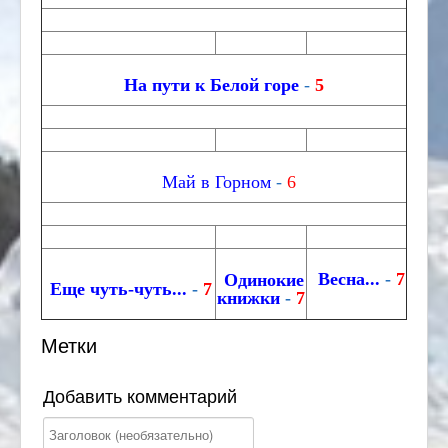
На пути к Белой горе
-
5
Май в Горном
-
6
Весна...
-
7
Одинокие
Еще чуть-чуть...
-
7
книжки
-
7
Метки
Добавить комментарий