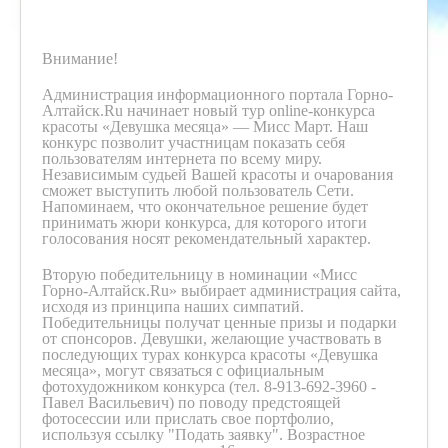
Внимание!
Администрация информационного портала Горно-
Алтайск.Ru начинает новый тур online-конкурса
красоты «Девушка месяца» — Мисс Март. Наш
конкурс позволит участницам показать себя
пользователям интернета по всему миру.
Независимым судьей Вашей красоты и очарования
сможет выступить любой пользователь Сети.
Напоминаем, что окончательное решение будет
принимать жюри конкурса, для которого итоги
голосования носят рекомендательный характер.
Вторую победительницу в номинации «Мисс
Горно-Алтайск.Ru» выбирает администрация сайта,
исходя из принципа наших симпатий.
Победительницы получат ценные призы и подарки
от спонсоров. Девушки, желающие участвовать в
последующих турах конкурса красоты «Девушка
месяца», могут связаться с официальным
фотохудожником конкурса (тел. 8-913-692-3960 -
Павел Васильевич) по поводу предстоящей
фотосессии или прислать свое портфолио,
используя ссылку "Подать заявку". Возрастное