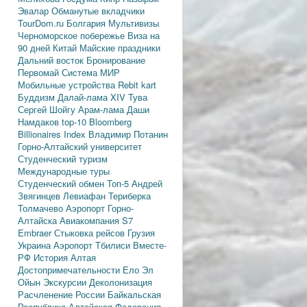
Эвалар
Обманутые вкладчики
TourDom.ru
Болгария
Мультивизы
Черноморское побережье
Виза на
90 дней
Китай
Майские праздники
Дальний восток
Бронирование
Первомай
Система МИР
Мобильные устройства
Rebit kart
Буддизм
Далай-лама XIV
Тува
Сергей Шойгу
Арам-лама
Даши
Намдаков
top-10
Bloomberg
Billionaires Index
Владимир Потанин
Горно-Алтайский университет
Студенческий туризм
Международные туры
Студенческий обмен
Топ-5
Андрей
Звягинцев
Левиафан
Териберка
Толмачево
Аэропорт Горно-
Алтайска
Авиакомпания S7
Embraer
Стыковка рейсов
Грузия
Украина
Аэропорт Тбилиси
Вместе-
РФ
История Алтая
Достопримечательности
Ело
Эл
Ойын
Экскурсии
Деколонизация
Расчленение России
Байкальская
Республика
Алтайская Федерация