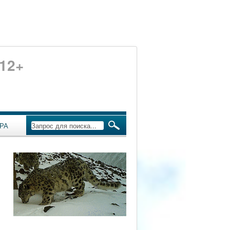
12+
РА