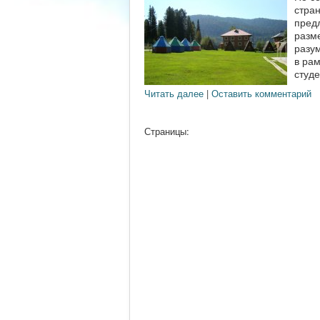
стра
пред
разм
разу
в ра
студе
Читать далее
|
Оставить комментарий
Страницы: