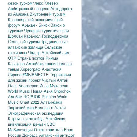
сезон
туркомплекс Клевер
Арбитражный процесс
Автодорога
из Абакана
Внутренний туризм
Красноярский экономический
форум
Абакан - Бийск
Закон о
туризме
Чувашия туристическая
Шолбан Кара-оол
Господдержка
Сельский туризм
Традиционные
алтайские жилища
Сельские
гостиницы
Чадыр
Алтайский аил
ОТР
Страна поэтов
Римма
Казакова
Алтайские национальные
танцы
Хореограф Анастасия
Лирова
#МЫВМЕСТЕ
Территория
для жизни
проект Чистый Алтай
Олег Белозеров
Инна Муклаева
World Music
Новая Азия
Chorchok
Альбом ЧОРЧОК
Russian World
Music Chart 2022
Алтай-кижи
Тюркский мир Большого Алтая
Этнографическая экспедиция
Кыргызы и алтайцы
Алтайская
цивилизация
Деньги
СВО
Мобилизация
Отток капитала
Банк
России
Донбасс
Алтайский антидот