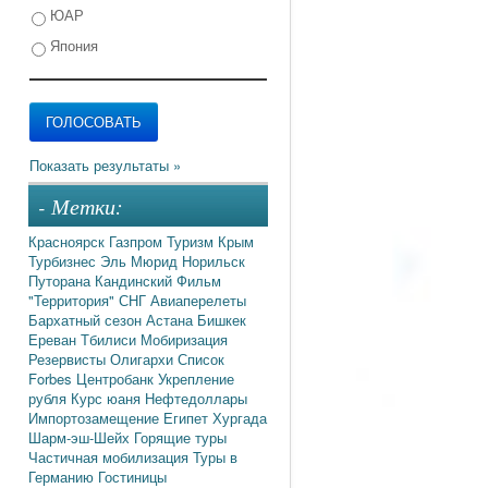
ЮАР
Япония
- Метки:
Красноярск
Газпром
Туризм
Крым
Турбизнес
Эль Мюрид
Норильск
Путорана
Кандинский
Фильм
"Территория"
СНГ
Авиаперелеты
Бархатный сезон
Астана
Бишкек
Ереван
Тбилиси
Мобиризация
Резервисты
Олигархи
Список
Forbes
Центробанк
Укрепление
рубля
Курс юаня
Нефтедоллары
Импортозамещение
Египет
Хургада
Шарм-эш-Шейх
Горящие туры
Частичная мобилизация
Туры в
Германию
Гостиницы