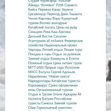
Студия Фрумгарца
"Ильхом"
Айкидо
"Кочевье"
Р256
Совавто-
Бийск
Перевал Канас
Урумчи
Цагааннуур
Переход Даян
Ташанта
Чехия
Карловы Вары
Курортный
туризм
Велнес-выходные
Китайский лосось
Цены на рыбу
Синьцзян
Река Каш
Арктика
Дальний Восток
Сахалин
Агротуризм
all inclusive
Фермерские
хозяйства
Национальный проект
Чартеры
Летний отдых
Пешие туры
Поездка в горы
Отдых за рубежом
Зимний отдых
Каникулы в Египте
Пляжный отдых
Цена летних туров
MITT-2023
Прорыв года
Исполком
МАСС
Белуха
Сергей Адоньев
Наркобизнес
"Новая газета"
Наркодоллары
Китайские туристы
Коронавирус
Сроки оформления
визы
Организованный туризм
Отдых в Грузии
Отели Аджарии
All
Inclusive
Батуми
Российские
туристы
Синюха
Зимний туризм
Сбер
Горнолыжный комплекс