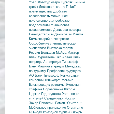
Урал
Фототур
озеро Тургояк
Зимние
грибы
Дебетовая карта
Tinkoff
преимущества
удобство
безопасность
мобильное
приложение
разнообразие
предложений
финансовая
независимость
Денисова пещера
Неандертальцы
Денисовцы
Майма
Комментарий в интернете
Оскорбление
Лингвистическая
экспертиза
Выставка-форум
Россия
Большая Майма
Мастер-
план
Куршевель
Эко Алтай Нить
природы
Автокредит
Тинькофф
Банк
Машина в кредит
Менеджер
по туризму
Профессия будущего
АО Банк Тинькофф
Регистрация
компании
Тинькофф Мобайл
Блокировщик рекламы
Экономия
трафика
Образование
Школы
Церкви
Год педагога
Увольнения
учителей
Священники
Россия
Захар Прилепин
Роман "Обитель"
Мобильное приложение
Оплата по
QR-коду
Въездной туризм
Сибирь