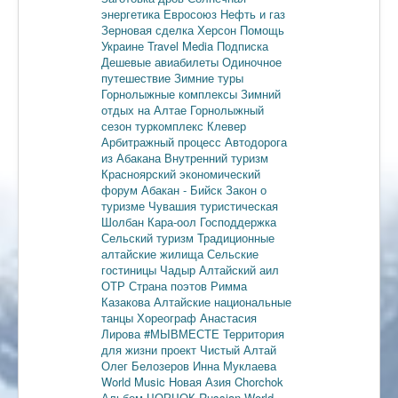
энергетика
Евросоюз
Нефть и газ
Зерновая сделка
Херсон
Помощь
Украине
Travel Media
Подписка
Дешевые авиабилеты
Одиночное
путешествие
Зимние туры
Горнолыжные комплексы
Зимний
отдых на Алтае
Горнолыжный
сезон
туркомплекс Клевер
Арбитражный процесс
Автодорога
из Абакана
Внутренний туризм
Красноярский экономический
форум
Абакан - Бийск
Закон о
туризме
Чувашия туристическая
Шолбан Кара-оол
Господдержка
Сельский туризм
Традиционные
алтайские жилища
Сельские
гостиницы
Чадыр
Алтайский аил
ОТР
Страна поэтов
Римма
Казакова
Алтайские национальные
танцы
Хореограф Анастасия
Лирова
#МЫВМЕСТЕ
Территория
для жизни
проект Чистый Алтай
Олег Белозеров
Инна Муклаева
World Music
Новая Азия
Chorchok
Альбом ЧОРЧОК
Russian World