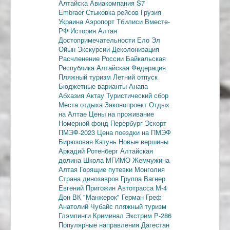
Алтайска
Авиакомпания S7
Embraer
Стыковка рейсов
Грузия
Украина
Аэропорт Тбилиси
Вместе-
РФ
История Алтая
Достопримечательности
Ело
Эл
Ойын
Экскурсии
Деколонизация
Расчленение России
Байкальская
Республика
Алтайская Федерация
Пляжный туризм
Летний отпуск
Бюджетные варианты
Анапа
Абхазия
Актау
Туристический сбор
Места отдыха
Законопроект
Отдых
на Алтае
Цены на проживание
Номерной фонд
Перербург
Эскорт
ПМЭФ-2023
Цена поездки на ПМЭФ
Бирюзовая Катунь
Новые вершины
Аркадий Ротенберг
Алтайская
долина
Школа МГИМО
Жемчужина
Алтая
Горящие путевки
Монголия
Страна динозавров
Группа Вагнер
Евгений Пригожин
Автотрасса М-4
Дон
ВК "Манжерок"
Герман Греф
Анатолий Чубайс
пляжный туризм
Глэмпинги
Криминал
Экстрим
Р-286
Популярные направления
Дагестан