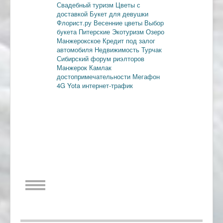
Свадебный туризм
Цветы с
доставкой
Букет для девушки
Флорист.ру
Весенние цветы
Выбор
букета
Питерские
Экотуризм
Озеро
Манжерокское
Кредит под залог
автомобиля
Недвижимость
Турчак
Сибирский форум риэлторов
Манжерок
Камлак
достопримечательности
Мегафон
4G
Yota
интернет-трафик