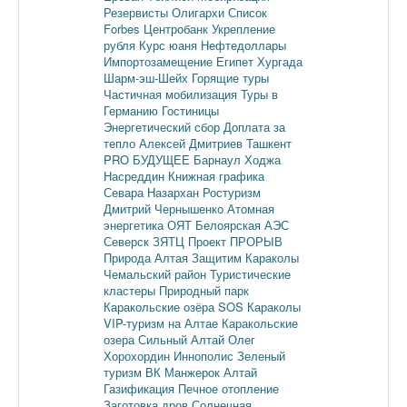
Резервисты
Олигархи
Список
Forbes
Центробанк
Укрепление
рубля
Курс юаня
Нефтедоллары
Импортозамещение
Египет
Хургада
Шарм-эш-Шейх
Горящие туры
Частичная мобилизация
Туры в
Германию
Гостиницы
Энергетический сбор
Доплата за
тепло
Алексей Дмитриев
Ташкент
PRO БУДУЩЕЕ
Барнаул
Ходжа
Насреддин
Книжная графика
Севара Назархан
Ростуризм
Дмитрий Чернышенко
Атомная
энергетика
ОЯТ
Белоярская АЭС
Северск
ЗЯТЦ
Проект ПРОРЫВ
Природа Алтая
Защитим Караколы
Чемальский район
Туристические
кластеры
Природный парк
Каракольские озёра
SOS Караколы
VIP-туризм на Алтае
Каракольские
озера
Сильный Алтай
Олег
Хорохордин
Иннополис
Зеленый
туризм
ВК Манжерок
Алтай
Газификация
Печное отопление
Заготовка дров
Солнечная