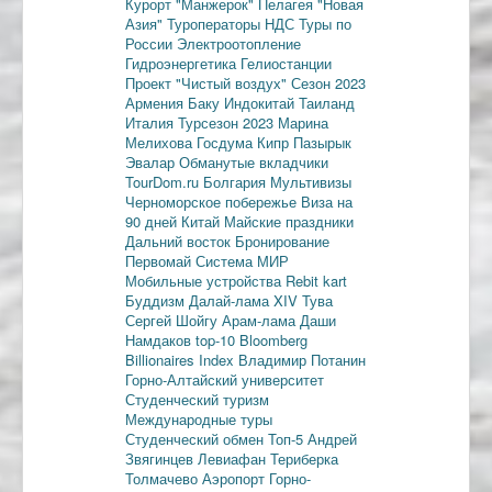
Курорт "Манжерок"
Пелагея
"Новая
Азия"
Туроператоры
НДС
Туры по
России
Электроотопление
Гидроэнергетика
Гелиостанции
Проект "Чистый воздух"
Сезон 2023
Армения
Баку
Индокитай
Таиланд
Италия
Турсезон 2023
Марина
Мелихова
Госдума
Кипр
Пазырык
Эвалар
Обманутые вкладчики
TourDom.ru
Болгария
Мультивизы
Черноморское побережье
Виза на
90 дней
Китай
Майские праздники
Дальний восток
Бронирование
Первомай
Система МИР
Мобильные устройства
Rebit kart
Буддизм
Далай-лама XIV
Тува
Сергей Шойгу
Арам-лама
Даши
Намдаков
top-10
Bloomberg
Billionaires Index
Владимир Потанин
Горно-Алтайский университет
Студенческий туризм
Международные туры
Студенческий обмен
Топ-5
Андрей
Звягинцев
Левиафан
Териберка
Толмачево
Аэропорт Горно-