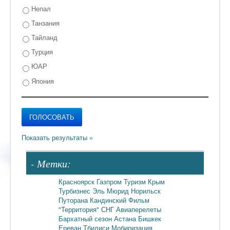
Непал
Танзания
Тайланд
Турция
ЮАР
Япония
- Метки:
Красноярск
Газпром
Туризм
Крым
Турбизнес
Эль Мюрид
Норильск
Путорана
Кандинский
Фильм
"Территория"
СНГ
Авиаперелеты
Бархатный сезон
Астана
Бишкек
Ереван
Тбилиси
Мобиризация