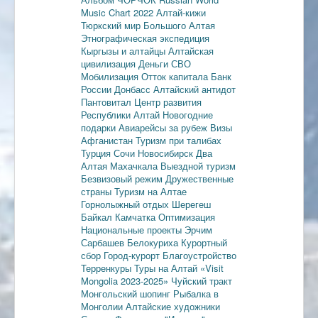
Music Chart 2022
Алтай-кижи
Тюркский мир Большого Алтая
Этнографическая экспедиция
Кыргызы и алтайцы
Алтайская
цивилизация
Деньги
СВО
Мобилизация
Отток капитала
Банк
России
Донбасс
Алтайский антидот
Пантовитал
Центр развития
Республики Алтай
Новогодние
подарки
Авиарейсы за рубеж
Визы
Афганистан
Туризм при талибах
Турция
Сочи
Новосибирск
Два
Алтая
Махачкала
Выездной туризм
Безвизовый режим
Дружественные
страны
Туризм на Алтае
Горнолыжный отдых
Шерегеш
Байкал
Камчатка
Оптимизация
Национальные проекты
Эрчим
Сарбашев
Белокуриха
Курортный
сбор
Город-курорт
Благоустройство
Терренкуры
Туры на Алтай
«Visit
Mongolia 2023-2025»
Чуйский тракт
Монгольский шопинг
Рыбалка в
Монголии
Алтайские художники