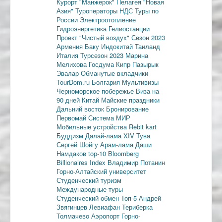
Курорт "Манжерок"
Пелагея
"Новая
Азия"
Туроператоры
НДС
Туры по
России
Электроотопление
Гидроэнергетика
Гелиостанции
Проект "Чистый воздух"
Сезон 2023
Армения
Баку
Индокитай
Таиланд
Италия
Турсезон 2023
Марина
Мелихова
Госдума
Кипр
Пазырык
Эвалар
Обманутые вкладчики
TourDom.ru
Болгария
Мультивизы
Черноморское побережье
Виза на
90 дней
Китай
Майские праздники
Дальний восток
Бронирование
Первомай
Система МИР
Мобильные устройства
Rebit kart
Буддизм
Далай-лама XIV
Тува
Сергей Шойгу
Арам-лама
Даши
Намдаков
top-10
Bloomberg
Billionaires Index
Владимир Потанин
Горно-Алтайский университет
Студенческий туризм
Международные туры
Студенческий обмен
Топ-5
Андрей
Звягинцев
Левиафан
Териберка
Толмачево
Аэропорт Горно-