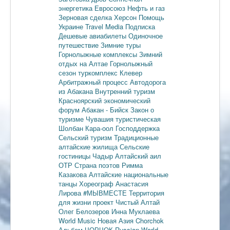
энергетика
Евросоюз
Нефть и газ
Зерновая сделка
Херсон
Помощь
Украине
Travel Media
Подписка
Дешевые авиабилеты
Одиночное
путешествие
Зимние туры
Горнолыжные комплексы
Зимний
отдых на Алтае
Горнолыжный
сезон
туркомплекс Клевер
Арбитражный процесс
Автодорога
из Абакана
Внутренний туризм
Красноярский экономический
форум
Абакан - Бийск
Закон о
туризме
Чувашия туристическая
Шолбан Кара-оол
Господдержка
Сельский туризм
Традиционные
алтайские жилища
Сельские
гостиницы
Чадыр
Алтайский аил
ОТР
Страна поэтов
Римма
Казакова
Алтайские национальные
танцы
Хореограф Анастасия
Лирова
#МЫВМЕСТЕ
Территория
для жизни
проект Чистый Алтай
Олег Белозеров
Инна Муклаева
World Music
Новая Азия
Chorchok
Альбом ЧОРЧОК
Russian World