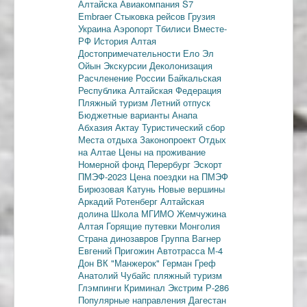
Алтайска
Авиакомпания S7
Embraer
Стыковка рейсов
Грузия
Украина
Аэропорт Тбилиси
Вместе-
РФ
История Алтая
Достопримечательности
Ело
Эл
Ойын
Экскурсии
Деколонизация
Расчленение России
Байкальская
Республика
Алтайская Федерация
Пляжный туризм
Летний отпуск
Бюджетные варианты
Анапа
Абхазия
Актау
Туристический сбор
Места отдыха
Законопроект
Отдых
на Алтае
Цены на проживание
Номерной фонд
Перербург
Эскорт
ПМЭФ-2023
Цена поездки на ПМЭФ
Бирюзовая Катунь
Новые вершины
Аркадий Ротенберг
Алтайская
долина
Школа МГИМО
Жемчужина
Алтая
Горящие путевки
Монголия
Страна динозавров
Группа Вагнер
Евгений Пригожин
Автотрасса М-4
Дон
ВК "Манжерок"
Герман Греф
Анатолий Чубайс
пляжный туризм
Глэмпинги
Криминал
Экстрим
Р-286
Популярные направления
Дагестан