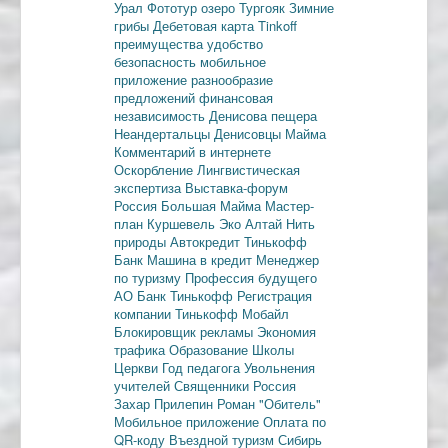
Урал
Фототур
озеро Тургояк
Зимние
грибы
Дебетовая карта
Tinkoff
преимущества
удобство
безопасность
мобильное
приложение
разнообразие
предложений
финансовая
независимость
Денисова пещера
Неандертальцы
Денисовцы
Майма
Комментарий в интернете
Оскорбление
Лингвистическая
экспертиза
Выставка-форум
Россия
Большая Майма
Мастер-
план
Куршевель
Эко Алтай Нить
природы
Автокредит
Тинькофф
Банк
Машина в кредит
Менеджер
по туризму
Профессия будущего
АО Банк Тинькофф
Регистрация
компании
Тинькофф Мобайл
Блокировщик рекламы
Экономия
трафика
Образование
Школы
Церкви
Год педагога
Увольнения
учителей
Священники
Россия
Захар Прилепин
Роман "Обитель"
Мобильное приложение
Оплата по
QR-коду
Въездной туризм
Сибирь