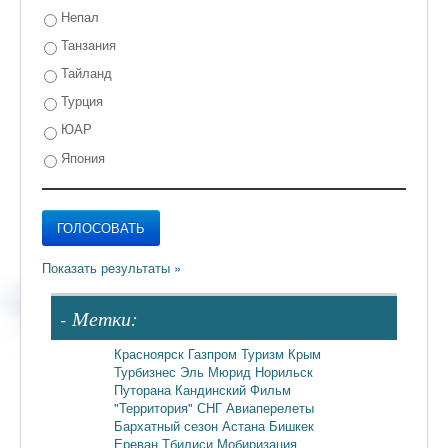
Непал
Танзания
Тайланд
Турция
ЮАР
Япония
- Метки:
Красноярск
Газпром
Туризм
Крым
Турбизнес
Эль Мюрид
Норильск
Путорана
Кандинский
Фильм
"Территория"
СНГ
Авиаперелеты
Бархатный сезон
Астана
Бишкек
Ереван
Тбилиси
Мобиризация