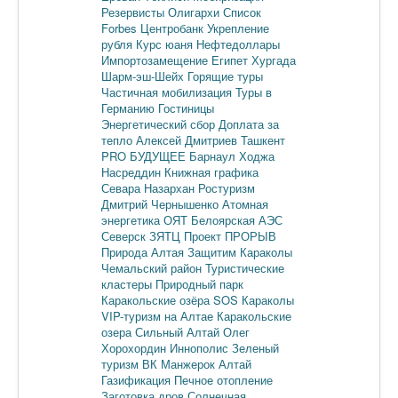
Резервисты
Олигархи
Список
Forbes
Центробанк
Укрепление
рубля
Курс юаня
Нефтедоллары
Импортозамещение
Египет
Хургада
Шарм-эш-Шейх
Горящие туры
Частичная мобилизация
Туры в
Германию
Гостиницы
Энергетический сбор
Доплата за
тепло
Алексей Дмитриев
Ташкент
PRO БУДУЩЕЕ
Барнаул
Ходжа
Насреддин
Книжная графика
Севара Назархан
Ростуризм
Дмитрий Чернышенко
Атомная
энергетика
ОЯТ
Белоярская АЭС
Северск
ЗЯТЦ
Проект ПРОРЫВ
Природа Алтая
Защитим Караколы
Чемальский район
Туристические
кластеры
Природный парк
Каракольские озёра
SOS Караколы
VIP-туризм на Алтае
Каракольские
озера
Сильный Алтай
Олег
Хорохордин
Иннополис
Зеленый
туризм
ВК Манжерок
Алтай
Газификация
Печное отопление
Заготовка дров
Солнечная