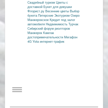
Свадебный туризм
Цветы с
доставкой
Букет для девушки
Флорист.ру
Весенние цветы
Выбор
букета
Питерские
Экотуризм
Озеро
Манжерокское
Кредит под залог
автомобиля
Недвижимость
Турчак
Сибирский форум риэлторов
Манжерок
Камлак
достопримечательности
Мегафон
4G
Yota
интернет-трафик