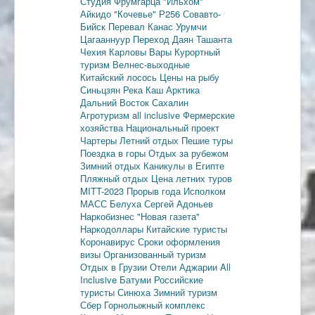
Студия Фрумгарца
"Ильхом"
Айкидо
"Кочевье"
Р256
Совавто-
Бийск
Перевал Канас
Урумчи
Цагааннуур
Переход Даян
Ташанта
Чехия
Карловы Вары
Курортный
туризм
Велнес-выходные
Китайский лосось
Цены на рыбу
Синьцзян
Река Каш
Арктика
Дальний Восток
Сахалин
Агротуризм
all inclusive
Фермерские
хозяйства
Национальный проект
Чартеры
Летний отдых
Пешие туры
Поездка в горы
Отдых за рубежом
Зимний отдых
Каникулы в Египте
Пляжный отдых
Цена летних туров
MITT-2023
Прорыв года
Исполком
МАСС
Белуха
Сергей Адоньев
Наркобизнес
"Новая газета"
Наркодоллары
Китайские туристы
Коронавирус
Сроки оформления
визы
Организованный туризм
Отдых в Грузии
Отели Аджарии
All
Inclusive
Батуми
Российские
туристы
Синюха
Зимний туризм
Сбер
Горнолыжный комплекс