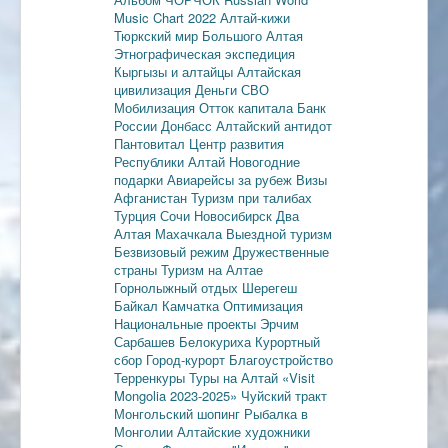
Music Chart 2022
Алтай-кижи
Тюркский мир Большого Алтая
Этнографическая экспедиция
Кыргызы и алтайцы
Алтайская
цивилизация
Деньги
СВО
Мобилизация
Отток капитала
Банк
России
Донбасс
Алтайский антидот
Пантовитал
Центр развития
Республики Алтай
Новогодние
подарки
Авиарейсы за рубеж
Визы
Афганистан
Туризм при талибах
Турция
Сочи
Новосибирск
Два
Алтая
Махачкала
Выездной туризм
Безвизовый режим
Дружественные
страны
Туризм на Алтае
Горнолыжный отдых
Шерегеш
Байкал
Камчатка
Оптимизация
Национальные проекты
Эрчим
Сарбашев
Белокуриха
Курортный
сбор
Город-курорт
Благоустройство
Терренкуры
Туры на Алтай
«Visit
Mongolia 2023-2025»
Чуйский тракт
Монгольский шопинг
Рыбалка в
Монголии
Алтайские художники