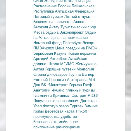
Ойын
Экскурсии
Деколонизация
Расчленение России
Байкальская
Республика
Алтайская Федерация
Пляжный туризм
Летний отпуск
Бюджетные варианты
Анапа
Абхазия
Актау
Туристический сбор
Места отдыха
Законопроект
Отдых
на Алтае
Цены на проживание
Номерной фонд
Перербург
Эскорт
ПМЭФ-2023
Цена поездки на ПМЭФ
Бирюзовая Катунь
Новые вершины
Аркадий Ротенберг
Алтайская
долина
Школа МГИМО
Жемчужина
Алтая
Горящие путевки
Монголия
Страна динозавров
Группа Вагнер
Евгений Пригожин
Автотрасса М-4
Дон
ВК "Манжерок"
Герман Греф
Анатолий Чубайс
пляжный туризм
Глэмпинги
Криминал
Экстрим
Р-286
Популярные направления
Дагестан
Урал
Фототур
озеро Тургояк
Зимние
грибы
Дебетовая карта
Tinkoff
преимущества
удобство
безопасность
мобильное
приложение
разнообразие