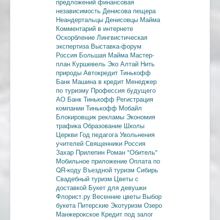
предложений
финансовая
независимость
Денисова пещера
Неандертальцы
Денисовцы
Майма
Комментарий в интернете
Оскорбление
Лингвистическая
экспертиза
Выставка-форум
Россия
Большая Майма
Мастер-
план
Куршевель
Эко Алтай Нить
природы
Автокредит
Тинькофф
Банк
Машина в кредит
Менеджер
по туризму
Профессия будущего
АО Банк Тинькофф
Регистрация
компании
Тинькофф Мобайл
Блокировщик рекламы
Экономия
трафика
Образование
Школы
Церкви
Год педагога
Увольнения
учителей
Священники
Россия
Захар Прилепин
Роман "Обитель"
Мобильное приложение
Оплата по
QR-коду
Въездной туризм
Сибирь
Свадебный туризм
Цветы с
доставкой
Букет для девушки
Флорист.ру
Весенние цветы
Выбор
букета
Питерские
Экотуризм
Озеро
Манжерокское
Кредит под залог