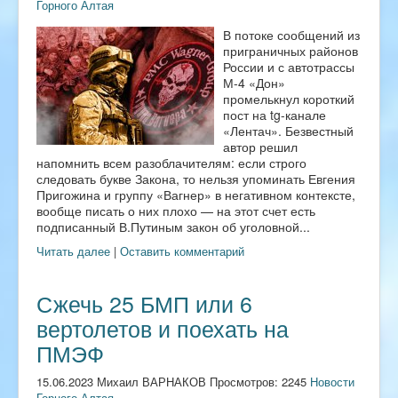
Горного Алтая
В потоке сообщений из
приграничных районов
России и с автотрассы
М-4 «Дон»
промелькнул короткий
пост на tg-канале
«Лентач». Безвестный
автор решил
напомнить всем разоблачителям: если строго
следовать букве Закона, то нельзя упоминать Евгения
Пригожина и группу «Вагнер» в негативном контексте,
вообще писать о них плохо — на этот счет есть
подписанный В.Путиным закон об уголовной...
Читать далее
|
Оставить комментарий
Сжечь 25 БМП или 6
вертолетов и поехать на
ПМЭФ
15.06.2023 Михаил ВАРНАКОВ Просмотров: 2245
Новости
Горного Алтая