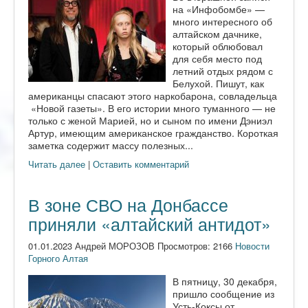
на «Инфобомбе» —
много интересного об
алтайском дачнике,
который облюбовал
для себя место под
летний отдых рядом с
Белухой. Пишут, как
американцы спасают этого наркобарона, совладельца
«Новой газеты». В его истории много туманного — не
только с женой Марией, но и сыном по имени Дэниэл
Артур, имеющим американское гражданство. Короткая
заметка содержит массу полезных...
Читать далее
|
Оставить комментарий
В зоне СВО на Донбассе
приняли «алтайский антидот»
01.01.2023 Андрей МОРОЗОВ Просмотров: 2166
Новости
Горного Алтая
В пятницу, 30 декабря,
пришло сообщение из
Усть-Коксы от