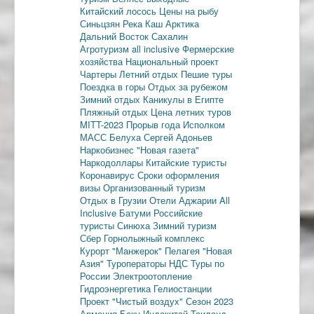
Китайский лосось
Цены на рыбу
Синьцзян
Река Каш
Арктика
Дальний Восток
Сахалин
Агротуризм
all inclusive
Фермерские
хозяйства
Национальный проект
Чартеры
Летний отдых
Пешие туры
Поездка в горы
Отдых за рубежом
Зимний отдых
Каникулы в Египте
Пляжный отдых
Цена летних туров
MITT-2023
Прорыв года
Исполком
МАСС
Белуха
Сергей Адоньев
Наркобизнес
"Новая газета"
Наркодоллары
Китайские туристы
Коронавирус
Сроки оформления
визы
Организованный туризм
Отдых в Грузии
Отели Аджарии
All
Inclusive
Батуми
Российские
туристы
Синюха
Зимний туризм
Сбер
Горнолыжный комплекс
Курорт "Манжерок"
Пелагея
"Новая
Азия"
Туроператоры
НДС
Туры по
России
Электроотопление
Гидроэнергетика
Гелиостанции
Проект "Чистый воздух"
Сезон 2023
Армения
Баку
Индокитай
Таиланд