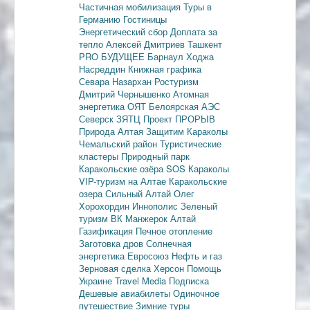
Частичная мобилизация
Туры в
Германию
Гостиницы
Энергетический сбор
Доплата за
тепло
Алексей Дмитриев
Ташкент
PRO БУДУЩЕЕ
Барнаул
Ходжа
Насреддин
Книжная графика
Севара Назархан
Ростуризм
Дмитрий Чернышенко
Атомная
энергетика
ОЯТ
Белоярская АЭС
Северск
ЗЯТЦ
Проект ПРОРЫВ
Природа Алтая
Защитим Караколы
Чемальский район
Туристические
кластеры
Природный парк
Каракольские озёра
SOS Караколы
VIP-туризм на Алтае
Каракольские
озера
Сильный Алтай
Олег
Хорохордин
Иннополис
Зеленый
туризм
ВК Манжерок
Алтай
Газификация
Печное отопление
Заготовка дров
Солнечная
энергетика
Евросоюз
Нефть и газ
Зерновая сделка
Херсон
Помощь
Украине
Travel Media
Подписка
Дешевые авиабилеты
Одиночное
путешествие
Зимние туры