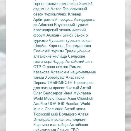
Горнолыжные комплексы
Зимний
отдых на Алтае
Горнолыжный
сезон
туркомплекс Клевер
Арбитражный процесс
Автодорога
из Абакана
Внутренний туризм
Красноярский экономический
форум
Абакан - Бийск
Закон о
туризме
Чувашия туристическая
Шолбан Кара-оол
Господдержка
Сельский туризм
Традиционные
алтайские жилища
Сельские
гостиницы
Чадыр
Алтайский аил
ОТР
Страна поэтов
Римма
Казакова
Алтайские национальные
танцы
Хореограф Анастасия
Лирова
#МЫВМЕСТЕ
Территория
для жизни
проект Чистый Алтай
Олег Белозеров
Инна Муклаева
World Music
Новая Азия
Chorchok
Альбом ЧОРЧОК
Russian World
Music Chart 2022
Алтай-кижи
Тюркский мир Большого Алтая
Этнографическая экспедиция
Кыргызы и алтайцы
Алтайская
цивилизация
Деньги
СВО