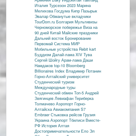
Италия
Турсезон 2023
Марина
Мелихова
Госдума
Кипр
Пазырык
Эвалар
Обманутые вкладчики
TourDom.ru
Болгария
Мультивизы
Черноморское побережье
Виза на
90 дней
Китай
Майские праздники
Дальний восток
Бронирование
Первомай
Система МИР
Мобильные устройства
Rebit kart
Буддизм
Далай-лама XIV
Тува
Сергей Шойгу
Арам-лама
Даши
Намдаков
top-10
Bloomberg
Billionaires Index
Владимир Потанин
Горно-Алтайский университет
Студенческий туризм
Международные туры
Студенческий обмен
Топ-5
Андрей
Звягинцев
Левиафан
Териберка
Толмачево
Аэропорт Горно-
Алтайска
Авиакомпания S7
Embraer
Стыковка рейсов
Грузия
Украина
Аэропорт Тбилиси
Вместе-
РФ
История Алтая
Достопримечательности
Ело
Эл