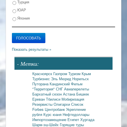
Турция
ЮАР
Япония
- Метки:
Красноярск
Газпром
Туризм
Крым
Турбизнес
Эль Мюрид
Норильск
Путорана
Кандинский
Фильм
"Территория"
СНГ
Авиаперелеты
Бархатный сезон
Астана
Бишкек
Ереван
Тбилиси
Мобиризация
Резервисты
Олигархи
Список
Forbes
Центробанк
Укрепление
рубля
Курс юаня
Нефтедоллары
Импортозамещение
Египет
Хургада
Шарм-эш-Шейх
Горящие туры