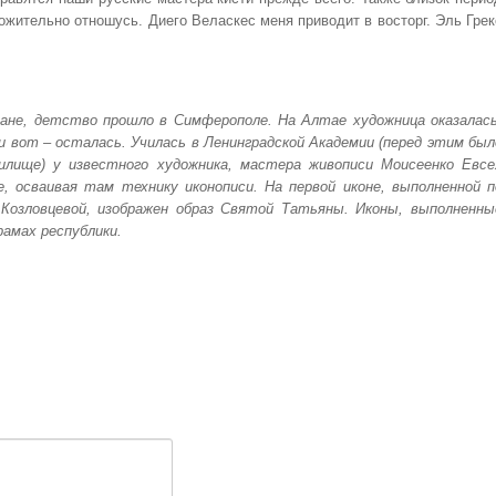
ожительно отношусь. Диего Веласкес меня приводит в восторг. Эль Грек
ване, детство прошло в Симферополе. На Алтае художница оказалась
и вот – осталась. Училась в Ленинградской Академии (перед этим был
илище) у известного художника, мастера живописи Моисеенко Евсе
е, осваивая там технику иконописи. На первой иконе, выполненной п
Козловцевой, изображен образ Святой Татьяны. Иконы, выполненны
рамах республики.