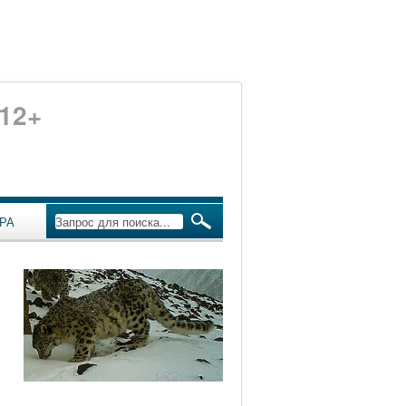
12+
РА