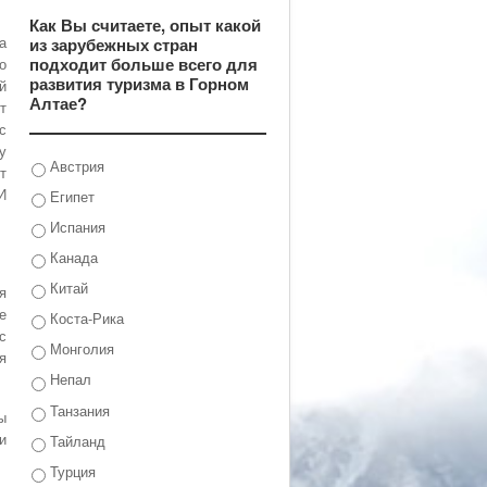
Как Вы считаете, опыт какой
из зарубежных стран
а
подходит больше всего для
о
развития туризма в Горном
й
Алтае?
т
с
у
Австрия
т
Египет
И
Испания
Канада
Китай
я
е
Коста-Рика
с
Монголия
я
Непал
Танзания
ы
Тайланд
и
Турция