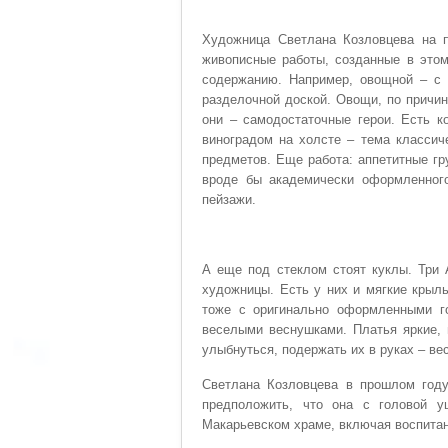
Художница Светлана Козловцева на п
живописные работы, созданные в этом
содержанию. Например, овощной – с 
разделочной доской. Овощи, по причин
они – самодостаточные герои. Есть к
виноградом на холсте – тема классич
предметов. Еще работа: аппетитные гр
вроде бы академически оформленного
пейзажи.
А еще под стеклом стоят куклы. Три 
художницы. Есть у них и мягкие крыль
тоже с оригинально оформленными го
веселыми веснушками. Платья яркие, 
улыбнуться, подержать их в руках – в
Светлана Козловцева в прошлом году
предположить, что она с головой у
Макарьевском храме, включая воспитан