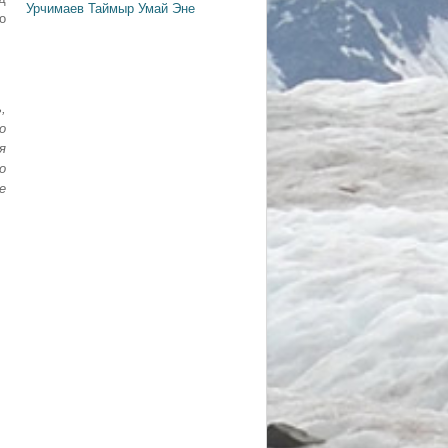
Урчимаев
Таймыр
Умай Эне
о
,
о
я
о
е