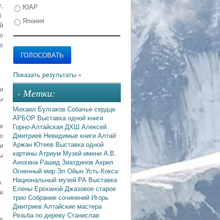
ЮАР
,
.
Япония
й
о
о
и
- Метки:
ы
Михаил Булгаков
Собачье сердце
АРБОР
Выставка одной книги
Горно-Алтайская ДХШ
Алексей
к
Дмитриев
Невидимые книги
Алтай
о
Аржан Ютеев
Выставка одной
и
картины
Атриум
Музей имени А.В.
ы
Анохина
Рашид Зиатдинов
Акрил
Огненный мир
Эл Ойын
Усть-Кокса
Национальный музей РА
Выставка
.
Елены Ерохиной
Джазовое старое
и
трио
Собрание сочинений
Игорь
Дмитриев
Алтайские мастера
Резьба по дереву
Станислав
д