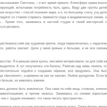
рассказывает Светлана, – и вот время пришло. Атмосфера храма вносит
 верующий, испытываю потребность быть здесь. Веду две группы детей
ое искусство – способ познания мира, и я, по большому счету, учу дете
 педагог со стажем стараюсь привнести сюда и академическую линию, н
а… Кроме того, занимаюсь в частной студии в своей мастерской с
ься рисовать.
увствовала себя как художник крепче, когда переключилась с педагогик
ься, работы хватает. Цели у меня разные и большие, и не все связан
усство. Я и раньше шила куклы, они меня интересовали, но для себя ка
 выделяла. А тут получились эти Ангелы. Работая над ними, поняла, чт
обстоятельно подойти к созданию образов, всё продумать. Они был
да «беспокоят», а времени на них не хватает. Люблю рукоделие. Если б
м больше, но живопись важнее.
пись должна быть живописью. Она сама по себе вещь сложная, конечно
взаимоотношения, и прочие нюансы. Занимаюсь со своими взрослым
 они с трудом понимают, что такое писать пространство…
нравятся наши русские мастера кисти прежде всего. Также близок перио