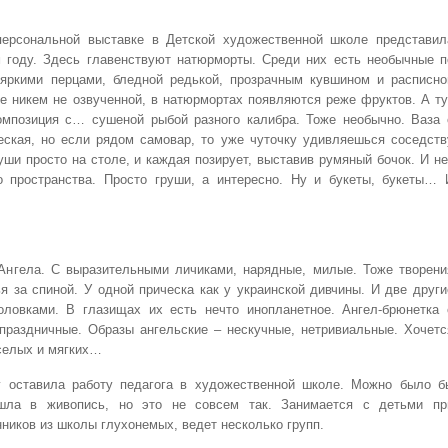
ерсональной выставке в Детской художественной школе представил
 году. Здесь главенствуют натюрморты. Среди них есть необычные п
яркими перцами, бледной редькой, прозрачным кувшином и расписно
е никем не озвученной, в натюрмортах появляются реже фруктов. А ту
омпозиция с… сушеной рыбой разного калибра. Тоже необычно. Ваза 
еская, но если рядом самовар, то уже чуточку удивляешься соседств
уши просто на столе, и каждая позирует, выставив румяный бочок. И не
 пространства. Просто груши, а интересно. Ну и букеты, букеты… 
Ангела. С выразительными личиками, нарядные, милые. Тоже творени
я за спиной. У одной прическа как у украинской дивчины. И две други
ловками. В глазищах их есть нечто инопланетное. Ангел-брюнетка 
праздничные. Образы ангельские – нескучные, нетривиальные. Хочетс
еселых и мягких…
 оставила работу педагога в художественной школе. Можно было б
шла в живопись, но это не совсем так. Занимается с детьми пр
ников из школы глухонемых, ведет несколько групп.