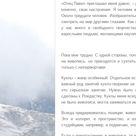
«Отец Павел приглашал меня давно, – 
конечно, свои настроения. Я человек
Около тридцати человек. Изобразительн
смотреть на мир другими глазами. Как
у нас много и свободного творчеств
взрослыми людьми, желающими научит
Пока мне трудно. С одной стороны, поч
на живопись, но приходится и суетит
только с натюрмортами.
Куклы – жанр особенный. Отдельное иск
важный род занятий кукло-творение не
это серьезное занятие. Нужно было 
сделаны к Рождеству. Куклы меня всег
не было живописи, могла заниматься и
Всегда придерживалась позиции: живо
Это и колорит, и пространство, и 
студийцами, например, и подмечаю, что
Если о предпочтениях в живописи, то 