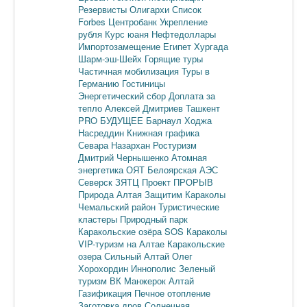
Резервисты
Олигархи
Список
Forbes
Центробанк
Укрепление
рубля
Курс юаня
Нефтедоллары
Импортозамещение
Египет
Хургада
Шарм-эш-Шейх
Горящие туры
Частичная мобилизация
Туры в
Германию
Гостиницы
Энергетический сбор
Доплата за
тепло
Алексей Дмитриев
Ташкент
PRO БУДУЩЕЕ
Барнаул
Ходжа
Насреддин
Книжная графика
Севара Назархан
Ростуризм
Дмитрий Чернышенко
Атомная
энергетика
ОЯТ
Белоярская АЭС
Северск
ЗЯТЦ
Проект ПРОРЫВ
Природа Алтая
Защитим Караколы
Чемальский район
Туристические
кластеры
Природный парк
Каракольские озёра
SOS Караколы
VIP-туризм на Алтае
Каракольские
озера
Сильный Алтай
Олег
Хорохордин
Иннополис
Зеленый
туризм
ВК Манжерок
Алтай
Газификация
Печное отопление
Заготовка дров
Солнечная