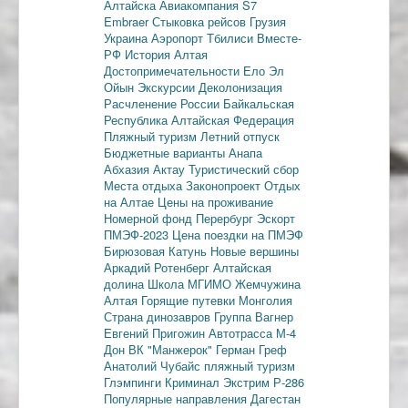
Алтайска
Авиакомпания S7
Embraer
Стыковка рейсов
Грузия
Украина
Аэропорт Тбилиси
Вместе-
РФ
История Алтая
Достопримечательности
Ело
Эл
Ойын
Экскурсии
Деколонизация
Расчленение России
Байкальская
Республика
Алтайская Федерация
Пляжный туризм
Летний отпуск
Бюджетные варианты
Анапа
Абхазия
Актау
Туристический сбор
Места отдыха
Законопроект
Отдых
на Алтае
Цены на проживание
Номерной фонд
Перербург
Эскорт
ПМЭФ-2023
Цена поездки на ПМЭФ
Бирюзовая Катунь
Новые вершины
Аркадий Ротенберг
Алтайская
долина
Школа МГИМО
Жемчужина
Алтая
Горящие путевки
Монголия
Страна динозавров
Группа Вагнер
Евгений Пригожин
Автотрасса М-4
Дон
ВК "Манжерок"
Герман Греф
Анатолий Чубайс
пляжный туризм
Глэмпинги
Криминал
Экстрим
Р-286
Популярные направления
Дагестан