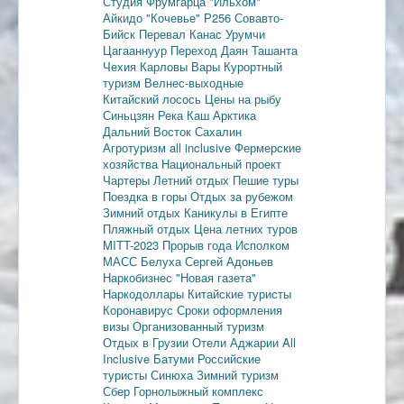
Студия Фрумгарца
"Ильхом"
Айкидо
"Кочевье"
Р256
Совавто-
Бийск
Перевал Канас
Урумчи
Цагааннуур
Переход Даян
Ташанта
Чехия
Карловы Вары
Курортный
туризм
Велнес-выходные
Китайский лосось
Цены на рыбу
Синьцзян
Река Каш
Арктика
Дальний Восток
Сахалин
Агротуризм
all inclusive
Фермерские
хозяйства
Национальный проект
Чартеры
Летний отдых
Пешие туры
Поездка в горы
Отдых за рубежом
Зимний отдых
Каникулы в Египте
Пляжный отдых
Цена летних туров
MITT-2023
Прорыв года
Исполком
МАСС
Белуха
Сергей Адоньев
Наркобизнес
"Новая газета"
Наркодоллары
Китайские туристы
Коронавирус
Сроки оформления
визы
Организованный туризм
Отдых в Грузии
Отели Аджарии
All
Inclusive
Батуми
Российские
туристы
Синюха
Зимний туризм
Сбер
Горнолыжный комплекс