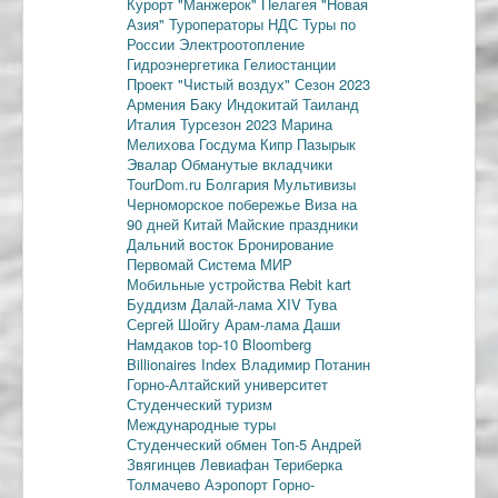
Курорт "Манжерок"
Пелагея
"Новая
Азия"
Туроператоры
НДС
Туры по
России
Электроотопление
Гидроэнергетика
Гелиостанции
Проект "Чистый воздух"
Сезон 2023
Армения
Баку
Индокитай
Таиланд
Италия
Турсезон 2023
Марина
Мелихова
Госдума
Кипр
Пазырык
Эвалар
Обманутые вкладчики
TourDom.ru
Болгария
Мультивизы
Черноморское побережье
Виза на
90 дней
Китай
Майские праздники
Дальний восток
Бронирование
Первомай
Система МИР
Мобильные устройства
Rebit kart
Буддизм
Далай-лама XIV
Тува
Сергей Шойгу
Арам-лама
Даши
Намдаков
top-10
Bloomberg
Billionaires Index
Владимир Потанин
Горно-Алтайский университет
Студенческий туризм
Международные туры
Студенческий обмен
Топ-5
Андрей
Звягинцев
Левиафан
Териберка
Толмачево
Аэропорт Горно-