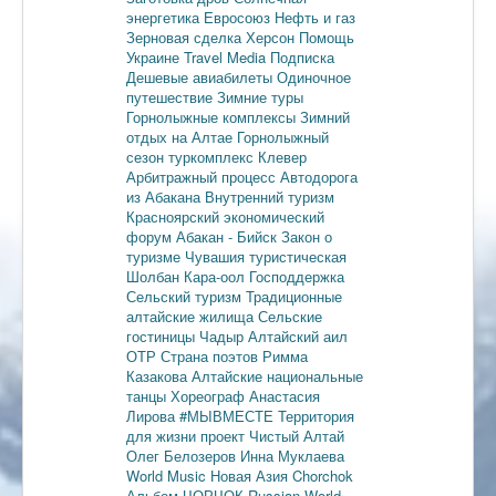
энергетика
Евросоюз
Нефть и газ
Зерновая сделка
Херсон
Помощь
Украине
Travel Media
Подписка
Дешевые авиабилеты
Одиночное
путешествие
Зимние туры
Горнолыжные комплексы
Зимний
отдых на Алтае
Горнолыжный
сезон
туркомплекс Клевер
Арбитражный процесс
Автодорога
из Абакана
Внутренний туризм
Красноярский экономический
форум
Абакан - Бийск
Закон о
туризме
Чувашия туристическая
Шолбан Кара-оол
Господдержка
Сельский туризм
Традиционные
алтайские жилища
Сельские
гостиницы
Чадыр
Алтайский аил
ОТР
Страна поэтов
Римма
Казакова
Алтайские национальные
танцы
Хореограф Анастасия
Лирова
#МЫВМЕСТЕ
Территория
для жизни
проект Чистый Алтай
Олег Белозеров
Инна Муклаева
World Music
Новая Азия
Chorchok
Альбом ЧОРЧОК
Russian World