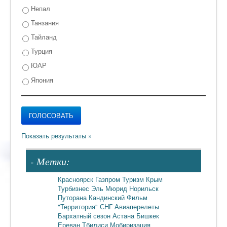
Непал
Танзания
Тайланд
Турция
ЮАР
Япония
- Метки:
Красноярск
Газпром
Туризм
Крым
Турбизнес
Эль Мюрид
Норильск
Путорана
Кандинский
Фильм
"Территория"
СНГ
Авиаперелеты
Бархатный сезон
Астана
Бишкек
Ереван
Тбилиси
Мобиризация