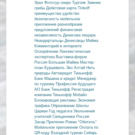
Урал
Фототур
озеро Тургояк
Зимние
грибы
Дебетовая карта
Tinkoff
преимущества
удобство
безопасность
мобильное
приложение
разнообразие
предложений
финансовая
независимость
Денисова пещера
Неандертальцы
Денисовцы
Майма
Комментарий в интернете
Оскорбление
Лингвистическая
экспертиза
Выставка-форум
Россия
Большая Майма
Мастер-
план
Куршевель
Эко Алтай Нить
природы
Автокредит
Тинькофф
Банк
Машина в кредит
Менеджер
по туризму
Профессия будущего
АО Банк Тинькофф
Регистрация
компании
Тинькофф Мобайл
Блокировщик рекламы
Экономия
трафика
Образование
Школы
Церкви
Год педагога
Увольнения
учителей
Священники
Россия
Захар Прилепин
Роман "Обитель"
Мобильное приложение
Оплата по
QR-коду
Въездной туризм
Сибирь