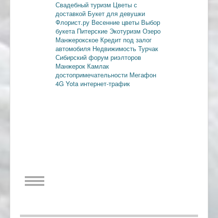
Свадебный туризм
Цветы с
доставкой
Букет для девушки
Флорист.ру
Весенние цветы
Выбор
букета
Питерские
Экотуризм
Озеро
Манжерокское
Кредит под залог
автомобиля
Недвижимость
Турчак
Сибирский форум риэлторов
Манжерок
Камлак
достопримечательности
Мегафон
4G
Yota
интернет-трафик