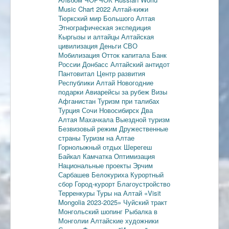
Music Chart 2022
Алтай-кижи
Тюркский мир Большого Алтая
Этнографическая экспедиция
Кыргызы и алтайцы
Алтайская
цивилизация
Деньги
СВО
Мобилизация
Отток капитала
Банк
России
Донбасс
Алтайский антидот
Пантовитал
Центр развития
Республики Алтай
Новогодние
подарки
Авиарейсы за рубеж
Визы
Афганистан
Туризм при талибах
Турция
Сочи
Новосибирск
Два
Алтая
Махачкала
Выездной туризм
Безвизовый режим
Дружественные
страны
Туризм на Алтае
Горнолыжный отдых
Шерегеш
Байкал
Камчатка
Оптимизация
Национальные проекты
Эрчим
Сарбашев
Белокуриха
Курортный
сбор
Город-курорт
Благоустройство
Терренкуры
Туры на Алтай
«Visit
Mongolia 2023-2025»
Чуйский тракт
Монгольский шопинг
Рыбалка в
Монголии
Алтайские художники