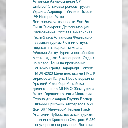
Алтайска
Авиакомпания S7
Embraer
Стыковка рейсов
Грузия
Украина
Аэропорт Тбилиси
Вместе-
РФ
История Алтая
Достопримечательности
Ело
Эл
Ойын
Экскурсии
Деколонизация
Расчленение России
Байкальская
Республика
Алтайская Федерация
Пляжный туризм
Летний отпуск
Бюджетные варианты
Анапа
Абхазия
Актау
Туристический сбор
Места отдыха
Законопроект
Отдых
на Алтае
Цены на проживание
Номерной фонд
Перербург
Эскорт
ПМЭФ-2023
Цена поездки на ПМЭФ
Бирюзовая Катунь
Новые вершины
Аркадий Ротенберг
Алтайская
долина
Школа МГИМО
Жемчужина
Алтая
Горящие путевки
Монголия
Страна динозавров
Группа Вагнер
Евгений Пригожин
Автотрасса М-4
Дон
ВК "Манжерок"
Герман Греф
Анатолий Чубайс
пляжный туризм
Глэмпинги
Криминал
Экстрим
Р-286
Популярные направления
Дагестан