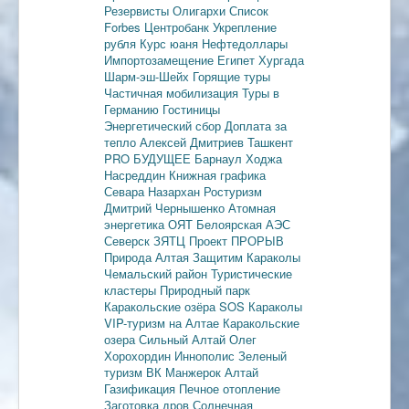
Резервисты
Олигархи
Список
Forbes
Центробанк
Укрепление
рубля
Курс юаня
Нефтедоллары
Импортозамещение
Египет
Хургада
Шарм-эш-Шейх
Горящие туры
Частичная мобилизация
Туры в
Германию
Гостиницы
Энергетический сбор
Доплата за
тепло
Алексей Дмитриев
Ташкент
PRO БУДУЩЕЕ
Барнаул
Ходжа
Насреддин
Книжная графика
Севара Назархан
Ростуризм
Дмитрий Чернышенко
Атомная
энергетика
ОЯТ
Белоярская АЭС
Северск
ЗЯТЦ
Проект ПРОРЫВ
Природа Алтая
Защитим Караколы
Чемальский район
Туристические
кластеры
Природный парк
Каракольские озёра
SOS Караколы
VIP-туризм на Алтае
Каракольские
озера
Сильный Алтай
Олег
Хорохордин
Иннополис
Зеленый
туризм
ВК Манжерок
Алтай
Газификация
Печное отопление
Заготовка дров
Солнечная