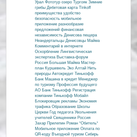
Урал
Фототур
озеро Тургояк
Зимние
грибы
Дебетовая карта
Tinkoff
преимущества
удобство
безопасность
мобильное
приложение
разнообразие
предложений
финансовая
независимость
Денисова пещера
Неандертальцы
Денисовцы
Майма
Комментарий в интернете
Оскорбление
Лингвистическая
экспертиза
Выставка-форум
Россия
Большая Майма
Мастер-
план
Куршевель
Эко Алтай Нить
природы
Автокредит
Тинькофф
Банк
Машина в кредит
Менеджер
по туризму
Профессия будущего
АО Банк Тинькофф
Регистрация
компании
Тинькофф Мобайл
Блокировщик рекламы
Экономия
трафика
Образование
Школы
Церкви
Год педагога
Увольнения
учителей
Священники
Россия
Захар Прилепин
Роман "Обитель"
Мобильное приложение
Оплата по
QR-коду
Въездной туризм
Сибирь