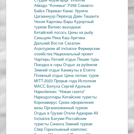
Айкидо
"Кочевье"
Р256
Совавто-
Бийск
Перевал Канас
Урумчи
Цагааннуур
Переход Даян
Ташанта
Чехия
Карловы Вары
Курортный
туризм
Велнес-выходные
Китайский лосось
Цены на рыбу
Синьцзян
Река Каш
Арктика
Дальний Восток
Сахалин
Агротуризм
all inclusive
Фермерские
хозяйства
Национальный проект
Чартеры
Летний отдых
Пешие туры
Поездка в горы
Отдых за рубежом
Зимний отдых
Каникулы в Египте
Пляжный отдых
Цена летних туров
MITT-2023
Прорыв года
Исполком
МАСС
Белуха
Сергей Адоньев
Наркобизнес
"Новая газета"
Наркодоллары
Китайские туристы
Коронавирус
Сроки оформления
визы
Организованный туризм
Отдых в Грузии
Отели Аджарии
All
Inclusive
Батуми
Российские
туристы
Синюха
Зимний туризм
Сбер
Горнолыжный комплекс