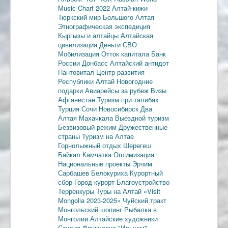
Music Chart 2022
Алтай-кижи
Тюркский мир Большого Алтая
Этнографическая экспедиция
Кыргызы и алтайцы
Алтайская
цивилизация
Деньги
СВО
Мобилизация
Отток капитала
Банк
России
Донбасс
Алтайский антидот
Пантовитал
Центр развития
Республики Алтай
Новогодние
подарки
Авиарейсы за рубеж
Визы
Афганистан
Туризм при талибах
Турция
Сочи
Новосибирск
Два
Алтая
Махачкала
Выездной туризм
Безвизовый режим
Дружественные
страны
Туризм на Алтае
Горнолыжный отдых
Шерегеш
Байкал
Камчатка
Оптимизация
Национальные проекты
Эрчим
Сарбашев
Белокуриха
Курортный
сбор
Город-курорт
Благоустройство
Терренкуры
Туры на Алтай
«Visit
Mongolia 2023-2025»
Чуйский тракт
Монгольский шопинг
Рыбалка в
Монголии
Алтайские художники
Студия Фрумгарца
"Ильхом"