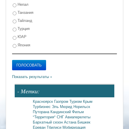
Непал
Танзания
Тайланд
Турция
ЮАР
Япония
- Метки:
Красноярск
Газпром
Туризм
Крым
Турбизнес
Эль Мюрид
Норильск
Путорана
Кандинский
Фильм
"Территория"
СНГ
Авиаперелеты
Бархатный сезон
Астана
Бишкек
Ереван
Тбилиси
Мобиризация