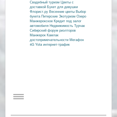
Свадебный туризм
Цветы с
доставкой
Букет для девушки
Флорист.ру
Весенние цветы
Выбор
букета
Питерские
Экотуризм
Озеро
Манжерокское
Кредит под залог
автомобиля
Недвижимость
Турчак
Сибирский форум риэлторов
Манжерок
Камлак
достопримечательности
Мегафон
4G
Yota
интернет-трафик