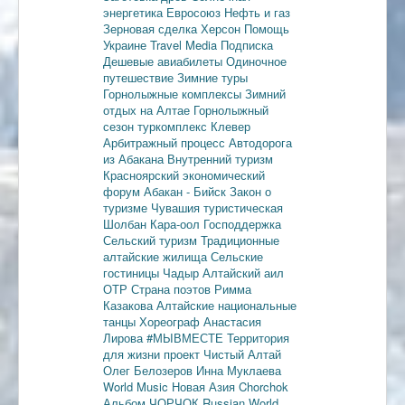
энергетика
Евросоюз
Нефть и газ
Зерновая сделка
Херсон
Помощь
Украине
Travel Media
Подписка
Дешевые авиабилеты
Одиночное
путешествие
Зимние туры
Горнолыжные комплексы
Зимний
отдых на Алтае
Горнолыжный
сезон
туркомплекс Клевер
Арбитражный процесс
Автодорога
из Абакана
Внутренний туризм
Красноярский экономический
форум
Абакан - Бийск
Закон о
туризме
Чувашия туристическая
Шолбан Кара-оол
Господдержка
Сельский туризм
Традиционные
алтайские жилища
Сельские
гостиницы
Чадыр
Алтайский аил
ОТР
Страна поэтов
Римма
Казакова
Алтайские национальные
танцы
Хореограф Анастасия
Лирова
#МЫВМЕСТЕ
Территория
для жизни
проект Чистый Алтай
Олег Белозеров
Инна Муклаева
World Music
Новая Азия
Chorchok
Альбом ЧОРЧОК
Russian World