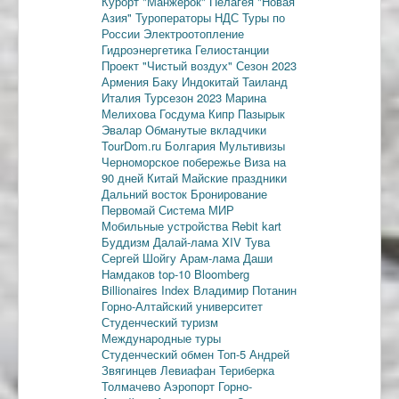
Курорт "Манжерок"
Пелагея
"Новая
Азия"
Туроператоры
НДС
Туры по
России
Электроотопление
Гидроэнергетика
Гелиостанции
Проект "Чистый воздух"
Сезон 2023
Армения
Баку
Индокитай
Таиланд
Италия
Турсезон 2023
Марина
Мелихова
Госдума
Кипр
Пазырык
Эвалар
Обманутые вкладчики
TourDom.ru
Болгария
Мультивизы
Черноморское побережье
Виза на
90 дней
Китай
Майские праздники
Дальний восток
Бронирование
Первомай
Система МИР
Мобильные устройства
Rebit kart
Буддизм
Далай-лама XIV
Тува
Сергей Шойгу
Арам-лама
Даши
Намдаков
top-10
Bloomberg
Billionaires Index
Владимир Потанин
Горно-Алтайский университет
Студенческий туризм
Международные туры
Студенческий обмен
Топ-5
Андрей
Звягинцев
Левиафан
Териберка
Толмачево
Аэропорт Горно-