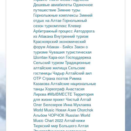
Дешевые авиабилеты
Одиночное
путешествие
Зимние туры
Горнолыжные комплексы
Зимний
отдых на Алтае
Горнолыжный
сезон
туркомплекс Клевер
Арбитражный процесс
Автодорога
из Абакана
Внутренний туризм
Красноярский экономический
форум
Абакан - Бийск
Закон о
туризме
Чувашия туристическая
Шолбан Кара-оол
Господдержка
Сельский туризм
Традиционные
алтайские жилища
Сельские
гостиницы
Чадыр
Алтайский аил
ОТР
Страна поэтов
Римма
Казакова
Алтайские национальные
танцы
Хореограф Анастасия
Лирова
#МЫВМЕСТЕ
Территория
для жизни
проект Чистый Алтай
Олег Белозеров
Инна Муклаева
World Music
Новая Азия
Chorchok
Альбом ЧОРЧОК
Russian World
Music Chart 2022
Алтай-кижи
Тюркский мир Большого Алтая
Этнографическая экспедиция