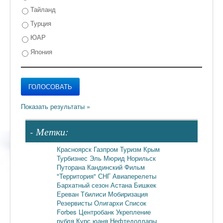
Тайланд
Турция
ЮАР
Япония
- Метки:
Красноярск
Газпром
Туризм
Крым
Турбизнес
Эль Мюрид
Норильск
Путорана
Кандинский
Фильм
"Территория"
СНГ
Авиаперелеты
Бархатный сезон
Астана
Бишкек
Ереван
Тбилиси
Мобиризация
Резервисты
Олигархи
Список
Forbes
Центробанк
Укрепление
рубля
Курс юаня
Нефтедоллары