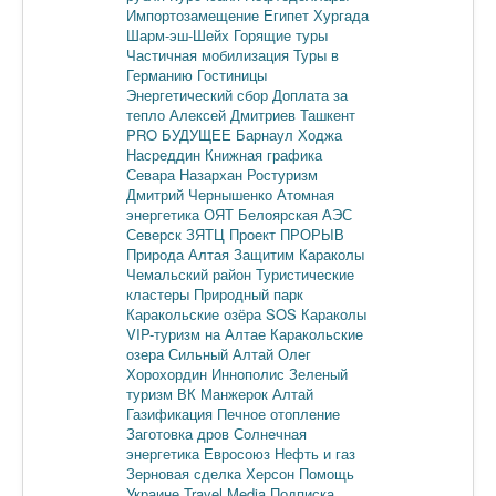
Импортозамещение
Египет
Хургада
Шарм-эш-Шейх
Горящие туры
Частичная мобилизация
Туры в
Германию
Гостиницы
Энергетический сбор
Доплата за
тепло
Алексей Дмитриев
Ташкент
PRO БУДУЩЕЕ
Барнаул
Ходжа
Насреддин
Книжная графика
Севара Назархан
Ростуризм
Дмитрий Чернышенко
Атомная
энергетика
ОЯТ
Белоярская АЭС
Северск
ЗЯТЦ
Проект ПРОРЫВ
Природа Алтая
Защитим Караколы
Чемальский район
Туристические
кластеры
Природный парк
Каракольские озёра
SOS Караколы
VIP-туризм на Алтае
Каракольские
озера
Сильный Алтай
Олег
Хорохордин
Иннополис
Зеленый
туризм
ВК Манжерок
Алтай
Газификация
Печное отопление
Заготовка дров
Солнечная
энергетика
Евросоюз
Нефть и газ
Зерновая сделка
Херсон
Помощь
Украине
Travel Media
Подписка