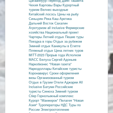
Цагааннуур
Переход Даян
Ташанта
Чехия
Карловы Вары
Курортный
туризм
Велнес-выходные
Китайский лосось
Цены на рыбу
Синьцзян
Река Каш
Арктика
Дальний Восток
Сахалин
Агротуризм
all inclusive
Фермерские
хозяйства
Национальный проект
Чартеры
Летний отдых
Пешие туры
Поездка в горы
Отдых за рубежом
Зимний отдых
Каникулы в Египте
Пляжный отдых
Цена летних туров
MITT-2023
Прорыв года
Исполком
МАСС
Белуха
Сергей Адоньев
Наркобизнес
"Новая газета"
Наркодоллары
Китайские туристы
Коронавирус
Сроки оформления
визы
Организованный туризм
Отдых в Грузии
Отели Аджарии
All
Inclusive
Батуми
Российские
туристы
Синюха
Зимний туризм
Сбер
Горнолыжный комплекс
Курорт "Манжерок"
Пелагея
"Новая
Азия"
Туроператоры
НДС
Туры по
России
Электроотопление