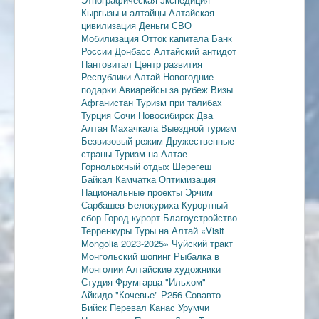
Кыргызы и алтайцы
Алтайская
цивилизация
Деньги
СВО
Мобилизация
Отток капитала
Банк
России
Донбасс
Алтайский антидот
Пантовитал
Центр развития
Республики Алтай
Новогодние
подарки
Авиарейсы за рубеж
Визы
Афганистан
Туризм при талибах
Турция
Сочи
Новосибирск
Два
Алтая
Махачкала
Выездной туризм
Безвизовый режим
Дружественные
страны
Туризм на Алтае
Горнолыжный отдых
Шерегеш
Байкал
Камчатка
Оптимизация
Национальные проекты
Эрчим
Сарбашев
Белокуриха
Курортный
сбор
Город-курорт
Благоустройство
Терренкуры
Туры на Алтай
«Visit
Mongolia 2023-2025»
Чуйский тракт
Монгольский шопинг
Рыбалка в
Монголии
Алтайские художники
Студия Фрумгарца
"Ильхом"
Айкидо
"Кочевье"
Р256
Совавто-
Бийск
Перевал Канас
Урумчи