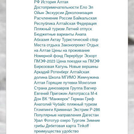
РФ
История Алтая
Достопримечательности
Ело
Эл
Ойын
Экскурсии
Деколонизация
Расчленение России
Байкальская
Республика
Алтайская Федерация
Пляжный туризм
Летний отпуск
Бюджетные варианты
Анапа
Абхазия
Актау
Туристический сбор
Места отдыха
Законопроект
Отдых
на Алтае
Цены на проживание
Номерной фонд
Перербург
Эскорт
ПМЭФ-2023
Цена поездки на ПМЭФ
Бирюзовая Катунь
Новые вершины
Аркадий Ротенберг
Алтайская
долина
Школа МГИМО
Жемчужина
Алтая
Горящие путевки
Монголия
Страна динозавров
Группа Вагнер
Евгений Пригожин
Автотрасса М-4
Дон
ВК "Манжерок"
Герман Греф
Анатолий Чубайс
пляжный туризм
Глэмпинги
Криминал
Экстрим
Р-286
Популярные направления
Дагестан
Урал
Фототур
озеро Тургояк
Зимние
грибы
Дебетовая карта
Tinkoff
преимущества
удобство