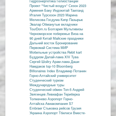
Гидроэнергетика
Гелиостанции
Проект "Чистый воздух"
Сезон 2023
Армения
Баку
Индокитай
Таиланд
Италия
Турсезон 2023
Марина
Мелихова
Госдума
Кипр
Пазырык
Эвалар
Обманутые вкладчики
TourDom.ru
Болгария
Мультивизы
Черноморское побережье
Виза на
90 дней
Китай
Майские праздники
Дальний восток
Бронирование
Первомай
Система МИР
Мобильные устройства
Rebit kart
Буддизм
Далай-лама XIV
Тува
Сергей Шойгу
Арам-лама
Даши
Намдаков
top-10
Bloomberg
Billionaires Index
Владимир Потанин
Горно-Алтайский университет
Студенческий туризм
Международные туры
Студенческий обмен
Топ-5
Андрей
Звягинцев
Левиафан
Териберка
Толмачево
Аэропорт Горно-
Алтайска
Авиакомпания S7
Embraer
Стыковка рейсов
Грузия
Украина
Аэропорт Тбилиси
Вместе-