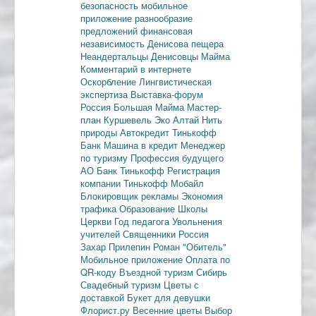
безопасность
мобильное
приложение
разнообразие
предложений
финансовая
независимость
Денисова пещера
Неандертальцы
Денисовцы
Майма
Комментарий в интернете
Оскорбление
Лингвистическая
экспертиза
Выставка-форум
Россия
Большая Майма
Мастер-
план
Куршевель
Эко Алтай Нить
природы
Автокредит
Тинькофф
Банк
Машина в кредит
Менеджер
по туризму
Профессия будущего
АО Банк Тинькофф
Регистрация
компании
Тинькофф Мобайл
Блокировщик рекламы
Экономия
трафика
Образование
Школы
Церкви
Год педагога
Увольнения
учителей
Священники
Россия
Захар Прилепин
Роман "Обитель"
Мобильное приложение
Оплата по
QR-коду
Въездной туризм
Сибирь
Свадебный туризм
Цветы с
доставкой
Букет для девушки
Флорист.ру
Весенние цветы
Выбор