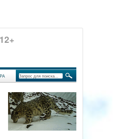
12+
РА