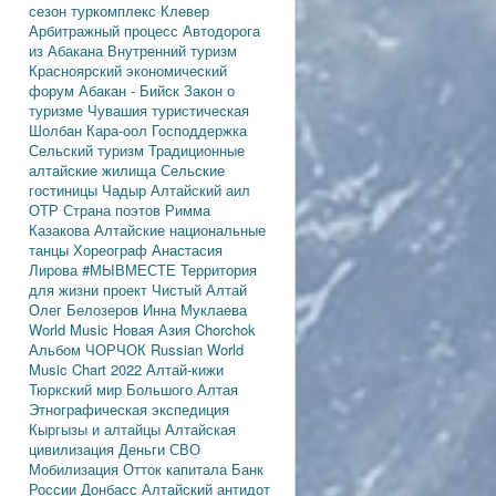
сезон
туркомплекс Клевер
Арбитражный процесс
Автодорога
из Абакана
Внутренний туризм
Красноярский экономический
форум
Абакан - Бийск
Закон о
туризме
Чувашия туристическая
Шолбан Кара-оол
Господдержка
Сельский туризм
Традиционные
алтайские жилища
Сельские
гостиницы
Чадыр
Алтайский аил
ОТР
Страна поэтов
Римма
Казакова
Алтайские национальные
танцы
Хореограф Анастасия
Лирова
#МЫВМЕСТЕ
Территория
для жизни
проект Чистый Алтай
Олег Белозеров
Инна Муклаева
World Music
Новая Азия
Chorchok
Альбом ЧОРЧОК
Russian World
Music Chart 2022
Алтай-кижи
Тюркский мир Большого Алтая
Этнографическая экспедиция
Кыргызы и алтайцы
Алтайская
цивилизация
Деньги
СВО
Мобилизация
Отток капитала
Банк
России
Донбасс
Алтайский антидот