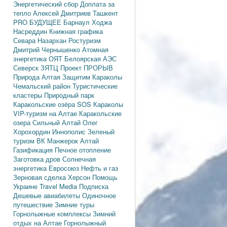
Энергетический сбор
Доплата за
тепло
Алексей Дмитриев
Ташкент
PRO БУДУЩЕЕ
Барнаул
Ходжа
Насреддин
Книжная графика
Севара Назархан
Ростуризм
Дмитрий Чернышенко
Атомная
энергетика
ОЯТ
Белоярская АЭС
Северск
ЗЯТЦ
Проект ПРОРЫВ
Природа Алтая
Защитим Караколы
Чемальский район
Туристические
кластеры
Природный парк
Каракольские озёра
SOS Караколы
VIP-туризм на Алтае
Каракольские
озера
Сильный Алтай
Олег
Хорохордин
Иннополис
Зеленый
туризм
ВК Манжерок
Алтай
Газификация
Печное отопление
Заготовка дров
Солнечная
энергетика
Евросоюз
Нефть и газ
Зерновая сделка
Херсон
Помощь
Украине
Travel Media
Подписка
Дешевые авиабилеты
Одиночное
путешествие
Зимние туры
Горнолыжные комплексы
Зимний
отдых на Алтае
Горнолыжный