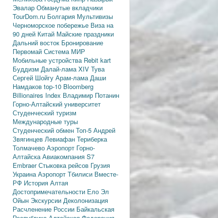
Эвалар
Обманутые вкладчики
TourDom.ru
Болгария
Мультивизы
Черноморское побережье
Виза на
90 дней
Китай
Майские праздники
Дальний восток
Бронирование
Первомай
Система МИР
Мобильные устройства
Rebit kart
Буддизм
Далай-лама XIV
Тува
Сергей Шойгу
Арам-лама
Даши
Намдаков
top-10
Bloomberg
Billionaires Index
Владимир Потанин
Горно-Алтайский университет
Студенческий туризм
Международные туры
Студенческий обмен
Топ-5
Андрей
Звягинцев
Левиафан
Териберка
Толмачево
Аэропорт Горно-
Алтайска
Авиакомпания S7
Embraer
Стыковка рейсов
Грузия
Украина
Аэропорт Тбилиси
Вместе-
РФ
История Алтая
Достопримечательности
Ело
Эл
Ойын
Экскурсии
Деколонизация
Расчленение России
Байкальская
Республика
Алтайская Федерация