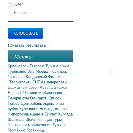
ЮАР
Япония
- Метки:
Красноярск
Газпром
Туризм
Крым
Турбизнес
Эль Мюрид
Норильск
Путорана
Кандинский
Фильм
"Территория"
СНГ
Авиаперелеты
Бархатный сезон
Астана
Бишкек
Ереван
Тбилиси
Мобиризация
Резервисты
Олигархи
Список
Forbes
Центробанк
Укрепление
рубля
Курс юаня
Нефтедоллары
Импортозамещение
Египет
Хургада
Шарм-эш-Шейх
Горящие туры
Частичная мобилизация
Туры в
Германию
Гостиницы