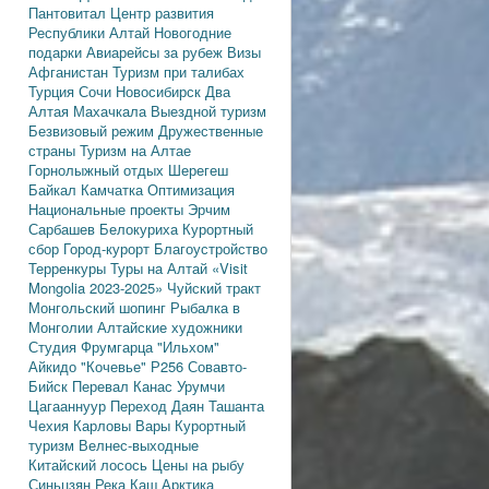
Пантовитал
Центр развития
Республики Алтай
Новогодние
подарки
Авиарейсы за рубеж
Визы
Афганистан
Туризм при талибах
Турция
Сочи
Новосибирск
Два
Алтая
Махачкала
Выездной туризм
Безвизовый режим
Дружественные
страны
Туризм на Алтае
Горнолыжный отдых
Шерегеш
Байкал
Камчатка
Оптимизация
Национальные проекты
Эрчим
Сарбашев
Белокуриха
Курортный
сбор
Город-курорт
Благоустройство
Терренкуры
Туры на Алтай
«Visit
Mongolia 2023-2025»
Чуйский тракт
Монгольский шопинг
Рыбалка в
Монголии
Алтайские художники
Студия Фрумгарца
"Ильхом"
Айкидо
"Кочевье"
Р256
Совавто-
Бийск
Перевал Канас
Урумчи
Цагааннуур
Переход Даян
Ташанта
Чехия
Карловы Вары
Курортный
туризм
Велнес-выходные
Китайский лосось
Цены на рыбу
Синьцзян
Река Каш
Арктика