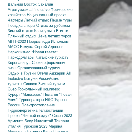
Дальний Восток
Сахалин
Агротуризм
all inclusive
Фермерские
хозяйства
Национальный проект
Чартеры
Летний отдых
Пешие туры
Поездка в горы
Отдых за рубежом
Зимний отдых
Каникулы в Египте
Пляжный отдых
Цена летних туров
MITT-2023
Прорыв года
Исполком
МАСС
Белуха
Сергей Адоньев
Наркобизнес
"Новая газета"
Наркодоллары
Китайские туристы
Коронавирус
Сроки оформления
визы
Организованный туризм
Отдых в Грузии
Отели Аджарии
All
Inclusive
Батуми
Российские
туристы
Синюха
Зимний туризм
Сбер
Горнолыжный комплекс
Курорт "Манжерок"
Пелагея
"Новая
Азия"
Туроператоры
НДС
Туры по
России
Электроотопление
Гидроэнергетика
Гелиостанции
Проект "Чистый воздух"
Сезон 2023
Армения
Баку
Индокитай
Таиланд
Италия
Турсезон 2023
Марина
Мелихова
Госдума
Кипр
Пазырык