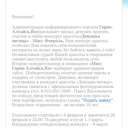
Внимание!
Администрация информационного портала
Горно-
Алтайск.Ru
приглашает милых девушек принять
участие в online-конкурсе красоты
«Девушка
месяца» - Мисс Февраль.
Наш конкурс красоты
позволит Вам показать себя пользователям
интернета по всему миру. Не бойтесь заявить о себе!
Независимым судьей Вашей красоты и очарования
сможет выступить любой пользователь сети.
Вторую победительницу в номинации
«Мисс
Горно-Алтайск.Ru»
выбирает администрация
сайта. Победительницы получат ценные призы и
подарки от спонсоров. Девушки, желающие
участвовать в конкурсе красоты «Девушка месяца»,
должны связаться с официальным фотохудожником
конкурса (тел. 8-913-692-3960 - Павел Васильевич)
по поводу предстоящей фотосессии или прислать
свое портфолио, используя ссылку
"Подать заявку"
.
Возрастное ограничение - не моложе 16 лет.
Голосование стартовало с 6 февраля и закончится 28
февраля в 24.00. Подведение итогов 1-3 марта.
Награждение победительниц конкурса – 8 марта.