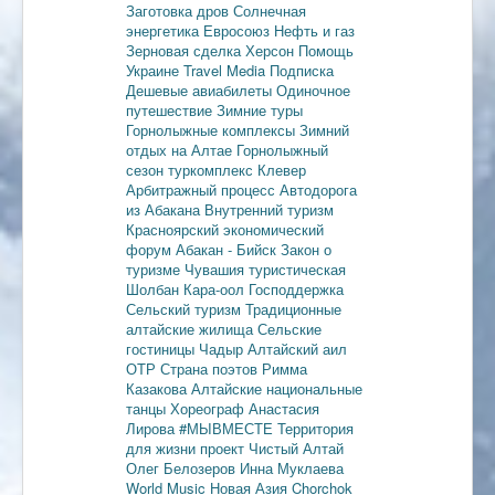
Заготовка дров
Солнечная
энергетика
Евросоюз
Нефть и газ
Зерновая сделка
Херсон
Помощь
Украине
Travel Media
Подписка
Дешевые авиабилеты
Одиночное
путешествие
Зимние туры
Горнолыжные комплексы
Зимний
отдых на Алтае
Горнолыжный
сезон
туркомплекс Клевер
Арбитражный процесс
Автодорога
из Абакана
Внутренний туризм
Красноярский экономический
форум
Абакан - Бийск
Закон о
туризме
Чувашия туристическая
Шолбан Кара-оол
Господдержка
Сельский туризм
Традиционные
алтайские жилища
Сельские
гостиницы
Чадыр
Алтайский аил
ОТР
Страна поэтов
Римма
Казакова
Алтайские национальные
танцы
Хореограф Анастасия
Лирова
#МЫВМЕСТЕ
Территория
для жизни
проект Чистый Алтай
Олег Белозеров
Инна Муклаева
World Music
Новая Азия
Chorchok