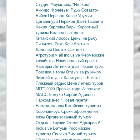
Студия Фрумгарца
"Ильхом"
Айкидо
"Кочевье"
Р256
Совавто-
Бийск
Перевал Канас
Урумчи
Цагааннуур
Переход Даян
Ташанта
Чехия
Карловы Вары
Курортный
туризм
Велнес-выходные
Китайский лосось
Цены на рыбу
Синьцзян
Река Каш
Арктика
Дальний Восток
Сахалин
Агротуризм
all inclusive
Фермерские
хозяйства
Национальный проект
Чартеры
Летний отдых
Пешие туры
Поездка в горы
Отдых за рубежом
Зимний отдых
Каникулы в Египте
Пляжный отдых
Цена летних туров
MITT-2023
Прорыв года
Исполком
МАСС
Белуха
Сергей Адоньев
Наркобизнес
"Новая газета"
Наркодоллары
Китайские туристы
Коронавирус
Сроки оформления
визы
Организованный туризм
Отдых в Грузии
Отели Аджарии
All
Inclusive
Батуми
Российские
туристы
Синюха
Зимний туризм
Сбер
Горнолыжный комплекс