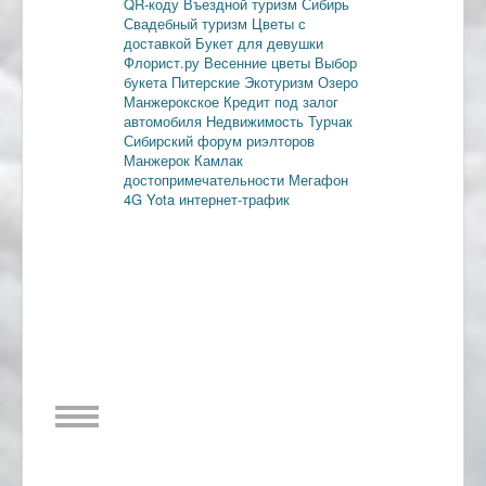
QR-коду
Въездной туризм
Сибирь
Свадебный туризм
Цветы с
доставкой
Букет для девушки
Флорист.ру
Весенние цветы
Выбор
букета
Питерские
Экотуризм
Озеро
Манжерокское
Кредит под залог
автомобиля
Недвижимость
Турчак
Сибирский форум риэлторов
Манжерок
Камлак
достопримечательности
Мегафон
4G
Yota
интернет-трафик