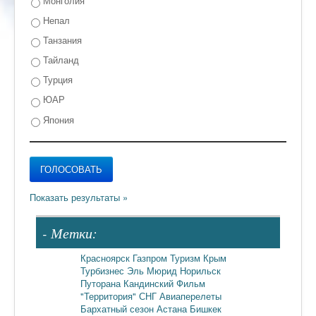
Монголия
Непал
Танзания
Тайланд
Турция
ЮАР
Япония
- Метки:
Красноярск
Газпром
Туризм
Крым
Турбизнес
Эль Мюрид
Норильск
Путорана
Кандинский
Фильм
"Территория"
СНГ
Авиаперелеты
Бархатный сезон
Астана
Бишкек