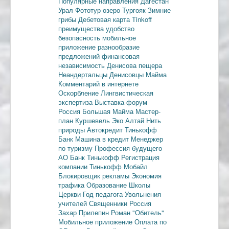
Популярные направления
Дагестан
Урал
Фототур
озеро Тургояк
Зимние
грибы
Дебетовая карта
Tinkoff
преимущества
удобство
безопасность
мобильное
приложение
разнообразие
предложений
финансовая
независимость
Денисова пещера
Неандертальцы
Денисовцы
Майма
Комментарий в интернете
Оскорбление
Лингвистическая
экспертиза
Выставка-форум
Россия
Большая Майма
Мастер-
план
Куршевель
Эко Алтай Нить
природы
Автокредит
Тинькофф
Банк
Машина в кредит
Менеджер
по туризму
Профессия будущего
АО Банк Тинькофф
Регистрация
компании
Тинькофф Мобайл
Блокировщик рекламы
Экономия
трафика
Образование
Школы
Церкви
Год педагога
Увольнения
учителей
Священники
Россия
Захар Прилепин
Роман "Обитель"
Мобильное приложение
Оплата по