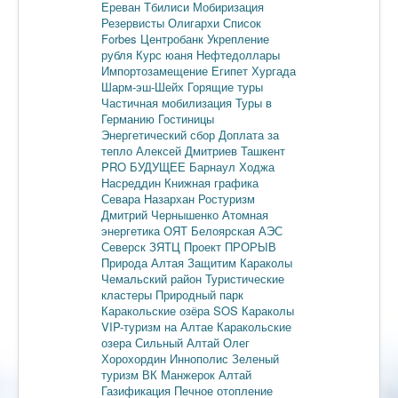
Ереван
Тбилиси
Мобиризация
Резервисты
Олигархи
Список
Forbes
Центробанк
Укрепление
рубля
Курс юаня
Нефтедоллары
Импортозамещение
Египет
Хургада
Шарм-эш-Шейх
Горящие туры
Частичная мобилизация
Туры в
Германию
Гостиницы
Энергетический сбор
Доплата за
тепло
Алексей Дмитриев
Ташкент
PRO БУДУЩЕЕ
Барнаул
Ходжа
Насреддин
Книжная графика
Севара Назархан
Ростуризм
Дмитрий Чернышенко
Атомная
энергетика
ОЯТ
Белоярская АЭС
Северск
ЗЯТЦ
Проект ПРОРЫВ
Природа Алтая
Защитим Караколы
Чемальский район
Туристические
кластеры
Природный парк
Каракольские озёра
SOS Караколы
VIP-туризм на Алтае
Каракольские
озера
Сильный Алтай
Олег
Хорохордин
Иннополис
Зеленый
туризм
ВК Манжерок
Алтай
Газификация
Печное отопление