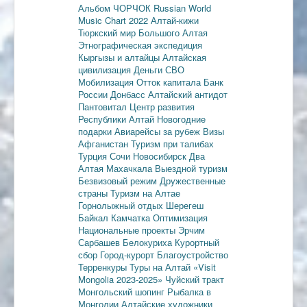
Альбом ЧОРЧОК
Russian World
Music Chart 2022
Алтай-кижи
Тюркский мир Большого Алтая
Этнографическая экспедиция
Кыргызы и алтайцы
Алтайская
цивилизация
Деньги
СВО
Мобилизация
Отток капитала
Банк
России
Донбасс
Алтайский антидот
Пантовитал
Центр развития
Республики Алтай
Новогодние
подарки
Авиарейсы за рубеж
Визы
Афганистан
Туризм при талибах
Турция
Сочи
Новосибирск
Два
Алтая
Махачкала
Выездной туризм
Безвизовый режим
Дружественные
страны
Туризм на Алтае
Горнолыжный отдых
Шерегеш
Байкал
Камчатка
Оптимизация
Национальные проекты
Эрчим
Сарбашев
Белокуриха
Курортный
сбор
Город-курорт
Благоустройство
Терренкуры
Туры на Алтай
«Visit
Mongolia 2023-2025»
Чуйский тракт
Монгольский шопинг
Рыбалка в
Монголии
Алтайские художники