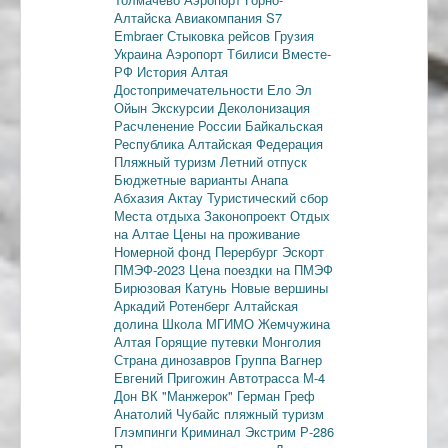
Алтайска
Авиакомпания S7
Embraer
Стыковка рейсов
Грузия
Украина
Аэропорт Тбилиси
Вместе-
РФ
История Алтая
Достопримечательности
Ело
Эл
Ойын
Экскурсии
Деколонизация
Расчленение России
Байкальская
Республика
Алтайская Федерация
Пляжный туризм
Летний отпуск
Бюджетные варианты
Анапа
Абхазия
Актау
Туристический сбор
Места отдыха
Законопроект
Отдых
на Алтае
Цены на проживание
Номерной фонд
Перербург
Эскорт
ПМЭФ-2023
Цена поездки на ПМЭФ
Бирюзовая Катунь
Новые вершины
Аркадий Ротенберг
Алтайская
долина
Школа МГИМО
Жемчужина
Алтая
Горящие путевки
Монголия
Страна динозавров
Группа Вагнер
Евгений Пригожин
Автотрасса М-4
Дон
ВК "Манжерок"
Герман Греф
Анатолий Чубайс
пляжный туризм
Глэмпинги
Криминал
Экстрим
Р-286