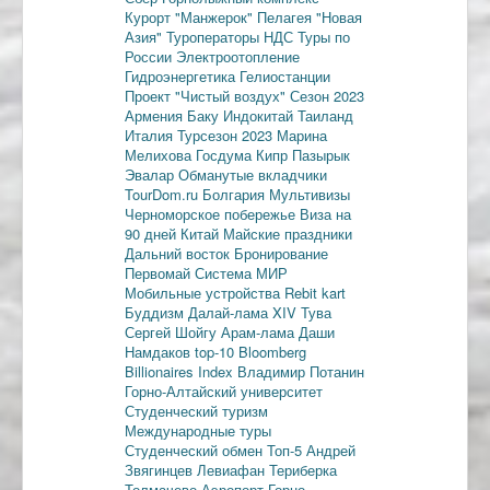
Курорт "Манжерок"
Пелагея
"Новая
Азия"
Туроператоры
НДС
Туры по
России
Электроотопление
Гидроэнергетика
Гелиостанции
Проект "Чистый воздух"
Сезон 2023
Армения
Баку
Индокитай
Таиланд
Италия
Турсезон 2023
Марина
Мелихова
Госдума
Кипр
Пазырык
Эвалар
Обманутые вкладчики
TourDom.ru
Болгария
Мультивизы
Черноморское побережье
Виза на
90 дней
Китай
Майские праздники
Дальний восток
Бронирование
Первомай
Система МИР
Мобильные устройства
Rebit kart
Буддизм
Далай-лама XIV
Тува
Сергей Шойгу
Арам-лама
Даши
Намдаков
top-10
Bloomberg
Billionaires Index
Владимир Потанин
Горно-Алтайский университет
Студенческий туризм
Международные туры
Студенческий обмен
Топ-5
Андрей
Звягинцев
Левиафан
Териберка
Толмачево
Аэропорт Горно-