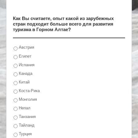
Как Вы считаете, опыт какой из зарубежных
стран подходит больше всего для развития
туризма в Горном Алтае?
Австрия
Египет
Испания
Канада
Китай
Коста-Рика
Монголия
Непал
Танзания
Тайланд
Турция