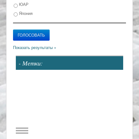
ЮАР
Япония
- Метки: