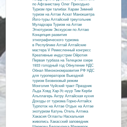
по Афганистану
Олег Приходько
Туризм при талибах
Харам
Зимний
туризм на Алтае
Аскат
Манокшетра
Його-туры
Алтайский треугольник
Муладхара
Туризм на Алтае
Этнотуризм
Экскурсии по Алтаю
Концепция развития
этнографического туризма
в Республике Алтай
Алтайские
мастера
V Ремесленный конгресс
Креативные индустрии
Ойротия
Первая турбаза на Телецком озере
1933 голодный год
Обнуление НДС
Обнал
Минэкономразвития РФ
НДС
для туроператоров
Выездной
туризм
Безвизовый режим
Монголия
Чуйский тракт
Праздник
Льда
Ховд
Хар-Ус-нуур
Тим Керби
Альплагерь Актру
Алтайская кухня
Доходы от туризма
Горно-Алтайск
Турпоток на Алтае
Отдых на Алтае
экотуризм
Катунь
Отель Алтика
Хакасия
Оглахты
Наскальная
живопись
Хакасский заповедник
Шерегеш
Белокуриха
Манжерок