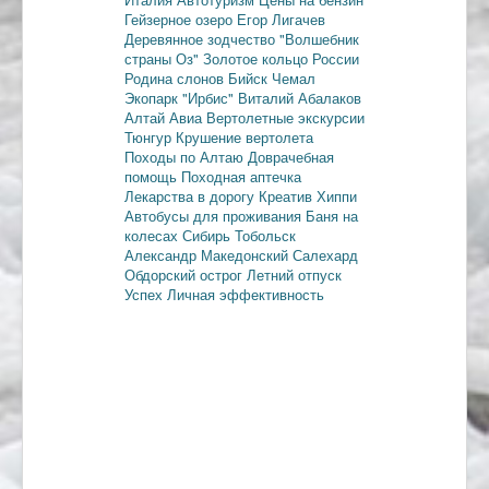
Гейзерное озеро
Егор Лигачев
Деревянное зодчество
"Волшебник
страны Оз"
Золотое кольцо России
Родина слонов
Бийск
Чемал
Экопарк "Ирбис"
Виталий Абалаков
Алтай Авиа
Вертолетные экскурсии
Тюнгур
Крушение вертолета
Походы по Алтаю
Доврачебная
помощь
Походная аптечка
Лекарства в дорогу
Креатив
Хиппи
Автобусы для проживания
Баня на
колесах
Сибирь
Тобольск
Александр Македонский
Салехард
Обдорский острог
Летний отпуск
Успех
Личная эффективность