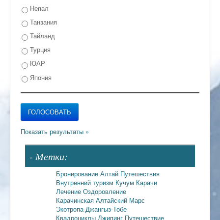
Непал
Танзания
Тайланд
Турция
ЮАР
Япония
- Метки:
Бронирование
Алтай
Путешествия
Внутренний туризм
Кучум
Карачи
Лечение
Оздоровление
Карачинская
Алтайский Марс
Экотропа
Джангыз-Тобе
Квадроциклы
Джипинг
Путешествие