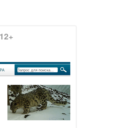
12+
РА