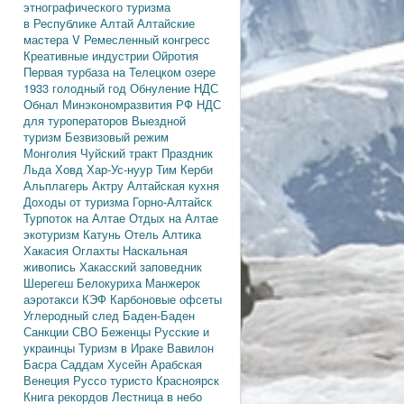
этнографического туризма
в Республике Алтай
Алтайские
мастера
V Ремесленный конгресс
Креативные индустрии
Ойротия
Первая турбаза на Телецком озере
1933 голодный год
Обнуление НДС
Обнал
Минэкономразвития РФ
НДС
для туроператоров
Выездной
туризм
Безвизовый режим
Монголия
Чуйский тракт
Праздник
Льда
Ховд
Хар-Ус-нуур
Тим Керби
Альплагерь Актру
Алтайская кухня
Доходы от туризма
Горно-Алтайск
Турпоток на Алтае
Отдых на Алтае
экотуризм
Катунь
Отель Алтика
Хакасия
Оглахты
Наскальная
живопись
Хакасский заповедник
Шерегеш
Белокуриха
Манжерок
аэротакси
КЭФ
Карбоновые офсеты
Углеродный след
Баден-Баден
Санкции
СВО
Беженцы
Русские и
украинцы
Туризм в Ираке
Вавилон
Басра
Саддам Хусейн
Арабская
Венеция
Руссо туристо
Красноярск
Книга рекордов
Лестница в небо