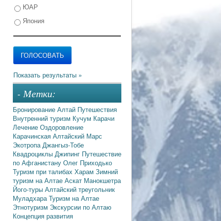
ЮАР
Япония
- Метки:
Бронирование
Алтай
Путешествия
Внутренний туризм
Кучум
Карачи
Лечение
Оздоровление
Карачинская
Алтайский Марс
Экотропа
Джангыз-Тобе
Квадроциклы
Джипинг
Путешествие
по Афганистану
Олег Приходько
Туризм при талибах
Харам
Зимний
туризм на Алтае
Аскат
Манокшетра
Його-туры
Алтайский треугольник
Муладхара
Туризм на Алтае
Этнотуризм
Экскурсии по Алтаю
Концепция развития