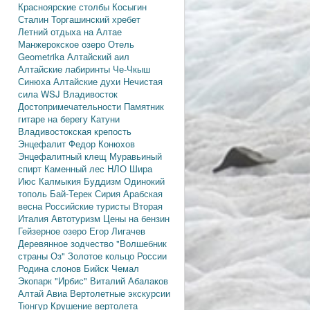
Красноярские столбы
Косыгин
Сталин
Торгашинский хребет
Летний отдыха на Алтае
Манжерокское озеро
Отель
Geometrika
Алтайский аил
Алтайские лабиринты
Че-Чкыш
Синюха
Алтайские духи
Нечистая
сила
WSJ
Владивосток
Достопримечательности
Памятник
гитаре на берегу Катуни
Владивостокская крепость
Энцефалит
Федор Конюхов
Энцефалитный клещ
Муравьиный
спирт
Каменный лес
НЛО
Шира
Июс
Калмыкия
Буддизм
Одинокий
тополь
Бай-Терек
Сирия
Арабская
весна
Российские туристы
Вторая
Италия
Автотуризм
Цены на бензин
Гейзерное озеро
Егор Лигачев
Деревянное зодчество
"Волшебник
страны Оз"
Золотое кольцо России
Родина слонов
Бийск
Чемал
Экопарк "Ирбис"
Виталий Абалаков
Алтай Авиа
Вертолетные экскурсии
Тюнгур
Крушение вертолета