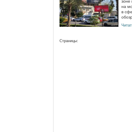
зоне 
на м
в сфе
обозр
Читат
Страницы: