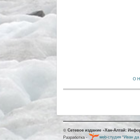
О 
©
Сетевое издание «Хан-Алтай: Инфо
Разработка -
web-студия "Иван да