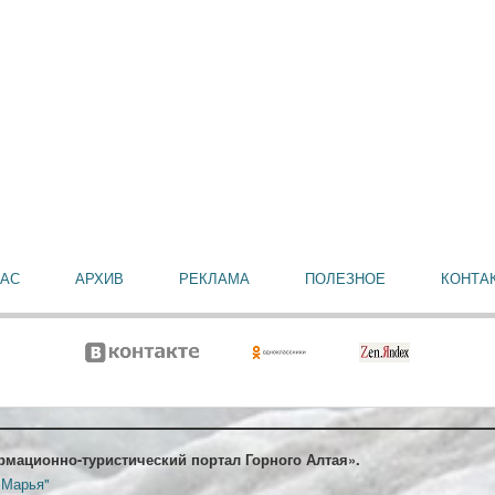
НАС
АРХИВ
РЕКЛАМА
ПОЛЕЗНОЕ
КОНТА
рмационно-туристический портал Горного Алтая».
 Марья"