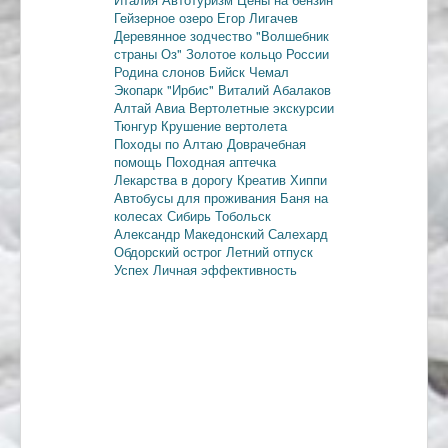
Гейзерное озеро
Егор Лигачев
Деревянное зодчество
"Волшебник
страны Оз"
Золотое кольцо России
Родина слонов
Бийск
Чемал
Экопарк "Ирбис"
Виталий Абалаков
Алтай Авиа
Вертолетные экскурсии
Тюнгур
Крушение вертолета
Походы по Алтаю
Доврачебная
помощь
Походная аптечка
Лекарства в дорогу
Креатив
Хиппи
Автобусы для проживания
Баня на
колесах
Сибирь
Тобольск
Александр Македонский
Салехард
Обдорский острог
Летний отпуск
Успех
Личная эффективность