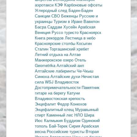
аэротакси
КЭФ
Карбоновые офсеты
Углеродный след
Баден-Баден
Санкции
СВО
Беженцы
Русские и
украинцы
Туризм в Ираке
Вавилон
Басра
Саддам Хусейн
Арабская
Венеция
Руссо туристо
Красноярск
Книга рекордов
Лестница в небо
Красноярские столбы
Косыгин
Сталин
Торгашинский хребет
Летний отдыха на Алтае
Манжерокское озеро
Отель
Geometrika
Алтайский аил
Алтайские лабиринты
Че-Чкыш
Синюха
Алтайские духи
Нечистая
сила
WSJ
Владивосток
Достопримечательности
Памятник
гитаре на берегу Катуни
Владивостокская крепость
Энцефалит
Федор Конюхов
Энцефалитный клещ
Муравьиный
спирт
Каменный лес
НЛО
Шира
Июс
Калмыкия
Буддизм
Одинокий
тополь
Бай-Терек
Сирия
Арабская
весна
Российские туристы
Вторая
Италия
Автотуризм
Цены на бензин