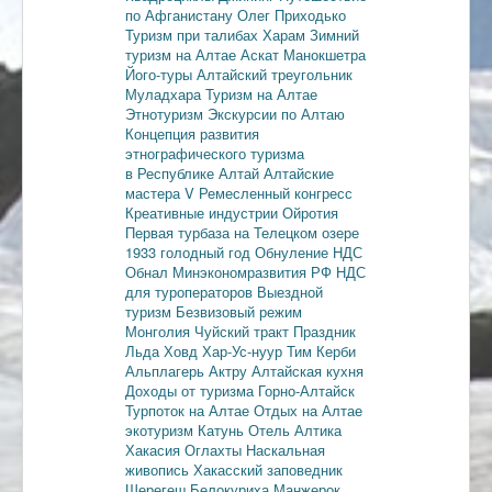
по Афганистану
Олег Приходько
Туризм при талибах
Харам
Зимний
туризм на Алтае
Аскат
Манокшетра
Його-туры
Алтайский треугольник
Муладхара
Туризм на Алтае
Этнотуризм
Экскурсии по Алтаю
Концепция развития
этнографического туризма
в Республике Алтай
Алтайские
мастера
V Ремесленный конгресс
Креативные индустрии
Ойротия
Первая турбаза на Телецком озере
1933 голодный год
Обнуление НДС
Обнал
Минэкономразвития РФ
НДС
для туроператоров
Выездной
туризм
Безвизовый режим
Монголия
Чуйский тракт
Праздник
Льда
Ховд
Хар-Ус-нуур
Тим Керби
Альплагерь Актру
Алтайская кухня
Доходы от туризма
Горно-Алтайск
Турпоток на Алтае
Отдых на Алтае
экотуризм
Катунь
Отель Алтика
Хакасия
Оглахты
Наскальная
живопись
Хакасский заповедник
Шерегеш
Белокуриха
Манжерок