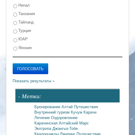
Непал
Танзания
Тайланд
Турция
ЮАР
Япония
- Метки:
Бронирование
Алтай
Путешествия
Внутренний туризм
Кучум
Карачи
Лечение
Оздоровление
Карачинская
Алтайский Марс
Экотропа
Джангыз-Тобе
Квадроциклы
Джипинг
Путешествие