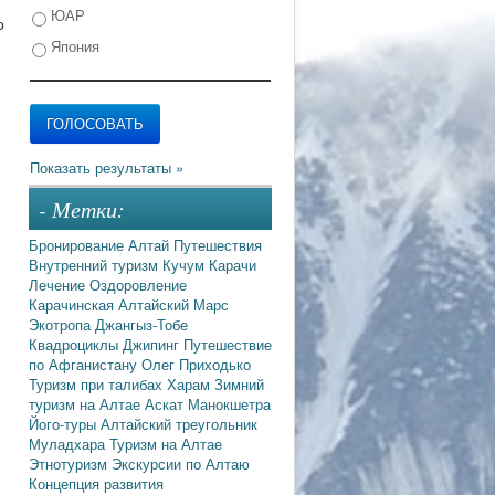
ЮАР
о
Япония
- Метки:
Бронирование
Алтай
Путешествия
Внутренний туризм
Кучум
Карачи
Лечение
Оздоровление
Карачинская
Алтайский Марс
Экотропа
Джангыз-Тобе
Квадроциклы
Джипинг
Путешествие
по Афганистану
Олег Приходько
Туризм при талибах
Харам
Зимний
туризм на Алтае
Аскат
Манокшетра
Його-туры
Алтайский треугольник
Муладхара
Туризм на Алтае
Этнотуризм
Экскурсии по Алтаю
Концепция развития