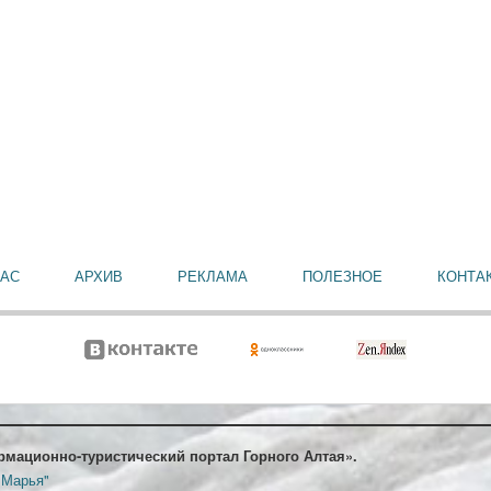
НАС
АРХИВ
РЕКЛАМА
ПОЛЕЗНОЕ
КОНТА
рмационно-туристический портал Горного Алтая».
 Марья"