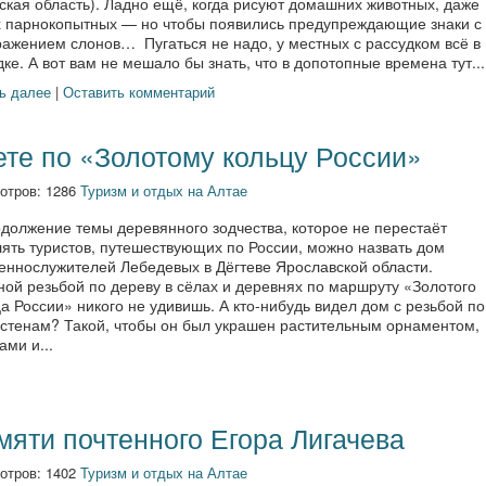
ская область). Ладно ещё, когда рисуют домашних животных, даже
х парнокопытных — но чтобы появились предупреждающие знаки с
ражением слонов… Пугаться не надо, у местных с рассудком всё в
ке. А вот вам не мешало бы знать, что в допотопные времена тут...
ь далее
|
Оставить комментарий
ете по «Золотому кольцу России»
отров: 1286
Туризм и отдых на Алтае
одолжение темы деревянного зодчества, которое не перестаёт
ять туристов, путешествующих по России, можно назвать дом
еннослужителей Лебедевых в Дёгтеве Ярославской области.
ой резьбой по дереву в сёлах и деревнях по маршруту «Золотого
а России» никого не удивишь. А кто-нибудь видел дом с резьбой по
 стенам? Такой, чтобы он был украшен растительным орнаментом,
ами и...
мяти почтенного Егора Лигачева
отров: 1402
Туризм и отдых на Алтае