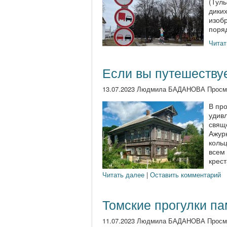
(Туль
дики
изоб
поряд
Читат
Если вы путешеству
13.07.2023 Людмила БАДАНОВА Просм
В пр
удивл
свящ
Ажурн
кольц
всем
крест
Читать далее
|
Оставить комментарий
Томские прогулки па
11.07.2023 Людмила БАДАНОВА Просм