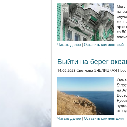
Мы лю
на ра
случа
жизни
архит
то 50
впеча
Читать далее
|
Оставить комментарий
Выйти на берег океа
14.05.2023 Светлана ЗЯБЛИЦКАЯ Прос
Одна
Stree
на Ал
Восто
Русс
чуде
что г
Читать далее
|
Оставить комментарий