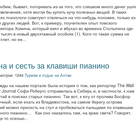
бим, бывает, погоревать из-за того, что слишком много денег ушл
звлечения, хотя могли бы купить кучу полезных вещей. В таких
ях психологи советуют отвлечься на что-нибудь похожее, только из
 других людей. Вот, к примеру, поучителен опыт томского
ектора Хомича, который взял и вбухал во времена Столыпина где-
 тысяч в новый двухэтажный особняк (1). Кого-то такая сумма не
тлит, но ее...
на и сесть за клавиши пианино
мотров: 1244
Туризм и отдых на Алтае
жды на нашем портале была история о том, как репортер The Wall
t Journal Софи Робертс отправилась в Сибирь и, в частности, к нам
тай в поисках старых пианино. Так вот, к югу от пролива Босфор
чный, если ехать из Владивостока, на самом берегу острова
кий можно присесть на стул и пробежаться пальцами по клавишам
сного пианино… Как оно оказалось там, на краю света? Говорят,
де-то осенью...