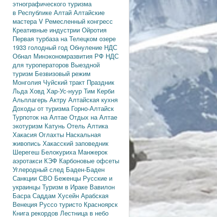
этнографического туризма
в Республике Алтай
Алтайские
мастера
V Ремесленный конгресс
Креативные индустрии
Ойротия
Первая турбаза на Телецком озере
1933 голодный год
Обнуление НДС
Обнал
Минэкономразвития РФ
НДС
для туроператоров
Выездной
туризм
Безвизовый режим
Монголия
Чуйский тракт
Праздник
Льда
Ховд
Хар-Ус-нуур
Тим Керби
Альплагерь Актру
Алтайская кухня
Доходы от туризма
Горно-Алтайск
Турпоток на Алтае
Отдых на Алтае
экотуризм
Катунь
Отель Алтика
Хакасия
Оглахты
Наскальная
живопись
Хакасский заповедник
Шерегеш
Белокуриха
Манжерок
аэротакси
КЭФ
Карбоновые офсеты
Углеродный след
Баден-Баден
Санкции
СВО
Беженцы
Русские и
украинцы
Туризм в Ираке
Вавилон
Басра
Саддам Хусейн
Арабская
Венеция
Руссо туристо
Красноярск
Книга рекордов
Лестница в небо