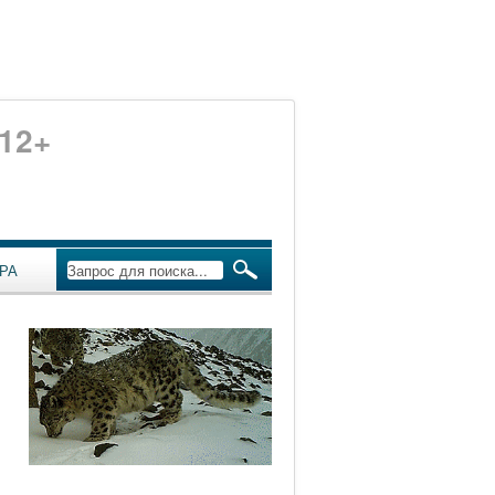
12+
РА