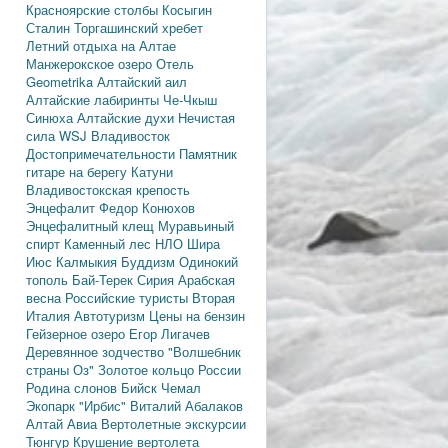
Красноярские столбы
Косыгин
Сталин
Торгашинский хребет
Летний отдыха на Алтае
Манжерокское озеро
Отель
Geometrika
Алтайский аил
Алтайские лабиринты
Че-Чкыш
Синюха
Алтайские духи
Нечистая
сила
WSJ
Владивосток
Достопримечательности
Памятник
гитаре на берегу Катуни
Владивостокская крепость
Энцефалит
Федор Конюхов
Энцефалитный клещ
Муравьиный
спирт
Каменный лес
НЛО
Шира
Июс
Калмыкия
Буддизм
Одинокий
тополь
Бай-Терек
Сирия
Арабская
весна
Российские туристы
Вторая
Италия
Автотуризм
Цены на бензин
Гейзерное озеро
Егор Лигачев
Деревянное зодчество
"Волшебник
страны Оз"
Золотое кольцо России
Родина слонов
Бийск
Чемал
Экопарк "Ирбис"
Виталий Абалаков
Алтай Авиа
Вертолетные экскурсии
Тюнгур
Крушение вертолета