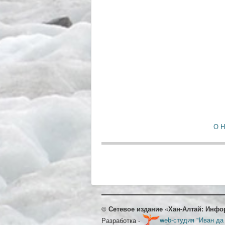
О 
©
Сетевое издание «Хан-Алтай: Инфо
Разработка -
web-студия "Иван да