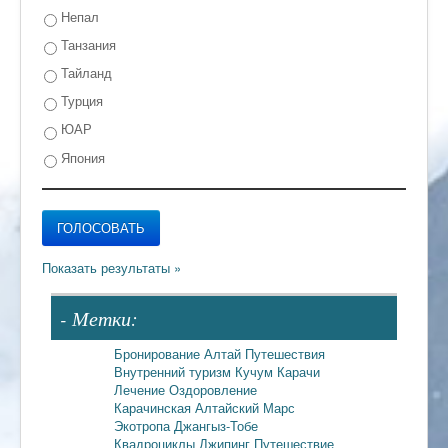
Непал
Танзания
Тайланд
Турция
ЮАР
Япония
- Метки:
Бронирование
Алтай
Путешествия
Внутренний туризм
Кучум
Карачи
Лечение
Оздоровление
Карачинская
Алтайский Марс
Экотропа
Джангыз-Тобе
Квадроциклы
Джипинг
Путешествие