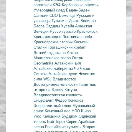
аэротакси
КЭФ
Карбоновые офсеты
Углеродный след
Баден-Баден
Санкции
СВО
Беженцы
Русские и
украинцы
Туризм в Ираке
Вавилон
Басра
Саддам Хусейн
Арабская
Венеция
Руссо туристо
Красноярск
Книга рекордов
Лестница в небо
Красноярские столбы
Косыгин
Сталин
Торгашинский хребет
Летний отдыха на Алтае
Манжерокское озеро
Отель
Geometrika
Алтайский аил
Алтайские лабиринты
Че-Чкыш
Синюха
Алтайские духи
Нечистая
сила
WSJ
Владивосток
Достопримечательности
Памятник
гитаре на берегу Катуни
Владивостокская крепость
Энцефалит
Федор Конюхов
Энцефалитный клещ
Муравьиный
спирт
Каменный лес
НЛО
Шира
Июс
Калмыкия
Буддизм
Одинокий
тополь
Бай-Терек
Сирия
Арабская
весна
Российские туристы
Вторая
Италия
Автотуризм
Цены на бензин