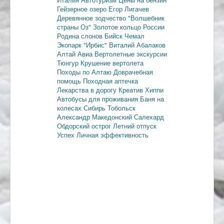
Гейзерное озеро
Егор Лигачев
Деревянное зодчество
"Волшебник
страны Оз"
Золотое кольцо России
Родина слонов
Бийск
Чемал
Экопарк "Ирбис"
Виталий Абалаков
Алтай Авиа
Вертолетные экскурсии
Тюнгур
Крушение вертолета
Походы по Алтаю
Доврачебная
помощь
Походная аптечка
Лекарства в дорогу
Креатив
Хиппи
Автобусы для проживания
Баня на
колесах
Сибирь
Тобольск
Александр Македонский
Салехард
Обдорский острог
Летний отпуск
Успех
Личная эффективность