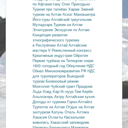
по Афганистану
Олег Приходько
Туризм при талибах
Харам
Зимний
туризм на Алтае
Аскат
Манокшетра
Його-туры
Алтайский треугольник
Муладхара
Туризм на Алтае
Этнотуризм
Экскурсии по Алтаю
Концепция развития
этнографического туризма
в Республике Алтай
Алтайские
мастера
V Ремесленный конгресс
Креативные индустрии
Ойротия
Первая турбаза на Телецком озере
1933 голодный год
Обнуление НДС
Обнал
Минэкономразвития РФ
НДС
для туроператоров
Выездной
туризм
Безвизовый режим
Монголия
Чуйский тракт
Праздник
Льда
Ховд
Хар-Ус-нуур
Тим Керби
Альплагерь Актру
Алтайская кухня
Доходы от туризма
Горно-Алтайск
Турпоток на Алтае
Отдых на Алтае
экотуризм
Катунь
Отель Алтика
Хакасия
Оглахты
Наскальная
живопись
Хакасский заповедник
Шерегеш
Белокуриха
Манжерок