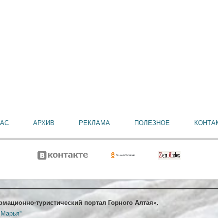
НАС
АРХИВ
РЕКЛАМА
ПОЛЕЗНОЕ
КОНТА
рмационно-туристический портал Горного Алтая».
 Марья"