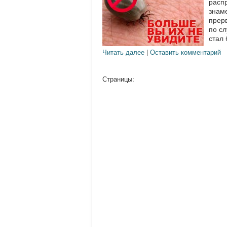
расп
знам
прер
по сл
стал 
Читать далее
|
Оставить комментарий
Страницы: