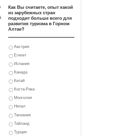
л
Как Вы считаете, опыт какой
я
из зарубежных стран
й
подходит больше всего для
развития туризма в Горном
Алтае?
Австрия
Египет
Испания
Канада
Китай
Коста-Рика
Монголия
Непал
Танзания
Тайланд
Турция