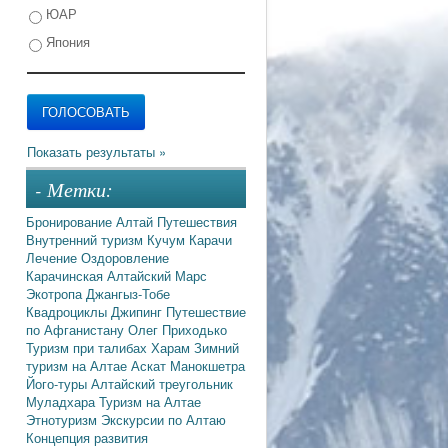
ЮАР
Япония
- Метки:
Бронирование
Алтай
Путешествия
Внутренний туризм
Кучум
Карачи
Лечение
Оздоровление
Карачинская
Алтайский Марс
Экотропа
Джангыз-Тобе
Квадроциклы
Джипинг
Путешествие
по Афганистану
Олег Приходько
Туризм при талибах
Харам
Зимний
туризм на Алтае
Аскат
Манокшетра
Його-туры
Алтайский треугольник
Муладхара
Туризм на Алтае
Этнотуризм
Экскурсии по Алтаю
Концепция развития