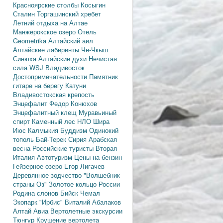
Красноярские столбы
Косыгин
Сталин
Торгашинский хребет
Летний отдыха на Алтае
Манжерокское озеро
Отель
Geometrika
Алтайский аил
Алтайские лабиринты
Че-Чкыш
Синюха
Алтайские духи
Нечистая
сила
WSJ
Владивосток
Достопримечательности
Памятник
гитаре на берегу Катуни
Владивостокская крепость
Энцефалит
Федор Конюхов
Энцефалитный клещ
Муравьиный
спирт
Каменный лес
НЛО
Шира
Июс
Калмыкия
Буддизм
Одинокий
тополь
Бай-Терек
Сирия
Арабская
весна
Российские туристы
Вторая
Италия
Автотуризм
Цены на бензин
Гейзерное озеро
Егор Лигачев
Деревянное зодчество
"Волшебник
страны Оз"
Золотое кольцо России
Родина слонов
Бийск
Чемал
Экопарк "Ирбис"
Виталий Абалаков
Алтай Авиа
Вертолетные экскурсии
Тюнгур
Крушение вертолета