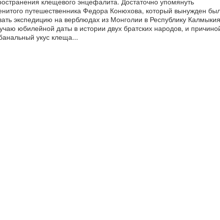
ространения клещевого энцефалита. Достаточно упомянуть
енитого путешественника Федора Конюхова, который вынужден бы
вать экспедицию на верблюдах из Монголии в Республику Калмыки
учаю юбилейной даты в истории двух братских народов, и причино
банальный укус клеща...