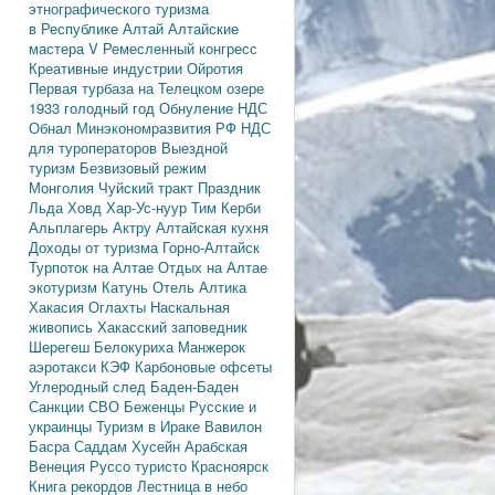
этнографического туризма
в Республике Алтай
Алтайские
мастера
V Ремесленный конгресс
Креативные индустрии
Ойротия
Первая турбаза на Телецком озере
1933 голодный год
Обнуление НДС
Обнал
Минэкономразвития РФ
НДС
для туроператоров
Выездной
туризм
Безвизовый режим
Монголия
Чуйский тракт
Праздник
Льда
Ховд
Хар-Ус-нуур
Тим Керби
Альплагерь Актру
Алтайская кухня
Доходы от туризма
Горно-Алтайск
Турпоток на Алтае
Отдых на Алтае
экотуризм
Катунь
Отель Алтика
Хакасия
Оглахты
Наскальная
живопись
Хакасский заповедник
Шерегеш
Белокуриха
Манжерок
аэротакси
КЭФ
Карбоновые офсеты
Углеродный след
Баден-Баден
Санкции
СВО
Беженцы
Русские и
украинцы
Туризм в Ираке
Вавилон
Басра
Саддам Хусейн
Арабская
Венеция
Руссо туристо
Красноярск
Книга рекордов
Лестница в небо