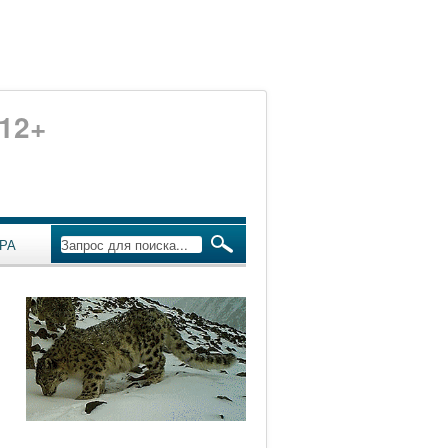
12+
РА