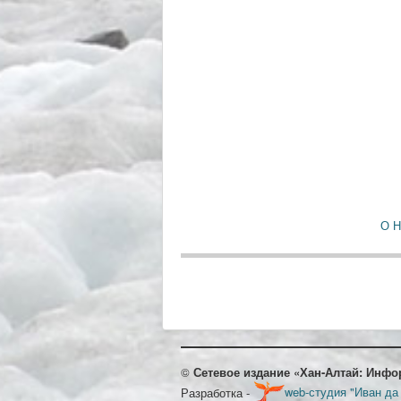
О 
©
Сетевое издание «Хан-Алтай: Инфо
Разработка -
web-студия "Иван да