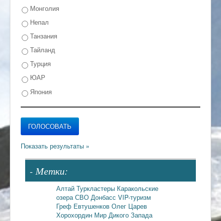
Монголия
Непал
Танзания
Тайланд
Турция
ЮАР
Япония
- Метки:
Алтай
Туркластеры
Каракольские
озера
СВО
Донбасс
VIP-туризм
Греф
Евтушенков
Олег Царев
Хорохордин
Мир Дикого Запада