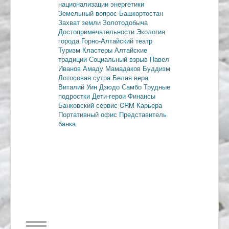
национализации энергетики
Земельный вопрос
Башкортостан
Захват земли
Золотодобыча
Достопримечательности
Экология
города
Горно-Алтайский театр
Туризм
Кластеры
Алтайские
традиции
Социальный взрыв
Павел
Иванов
Амаду Мамадаков
Буддизм
Лотосовая сутра
Белая вера
Виталий Уин
Дзюдо
Самбо
Трудные
подростки
Дети-герои
Финансы
Банковский сервис
CRM
Карьера
Портативный офис
Представитель
банка