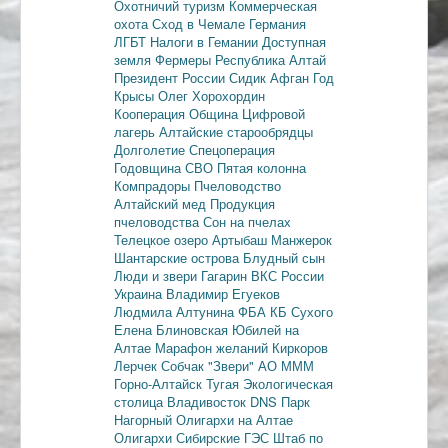
Охотничий туризм
Коммерческая
охота
Сход в Чемале
Германия
ЛГБТ
Налоги в Гемании
Доступная
земля
Фермеры
Республика Алтай
Президент России
Сидик Афган
Год
Крысы
Олег Хорохордин
Кооперация
Община
Цифровой
лагерь
Алтайские старообрядцы
Долголетие
Спецоперация
Годовщина СВО
Пятая колонна
Компрадоры
Пчеловодство
Алтайский мед
Продукция
пчеловодства
Сон на пчелах
Телецкое озеро
Артыбаш
Манжерок
Шантарские острова
Блудный сын
Люди и звери
Гагарин
ВКС России
Украина
Владимир Егуеков
Людмила Алтунина
ФБА
КБ Сухого
Елена Блиновская
Юбилей на
Алтае
Марафон желаний
Киркоров
Лерчек
Собчак
"Звери"
АО МММ
Горно-Алтайск
Тугая
Экологическая
столица
Владивосток
DNS
Парк
Нагорный
Олигархи на Алтае
Олигархи
Сибирские ГЭС
Штаб по