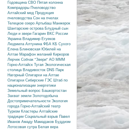
Годовщина СВО
Пятая колонна
Компрадоры
Пчеловодство
Алтайский мед
Продукция
пчеловодства
Сон на пчелах
Телецкое озеро
Артыбаш
Манжерок
Шантарские острова
Блудный сын
Люди и звери
Гагарин
ВКС России
Украина
Владимир Егуеков
Людмила Алтунина
ФБА
КБ Сухого
Елена Блиновская
Юбилей на
Алтае
Марафон желаний
Киркоров
Лерчек
Собчак
"Звери"
АО МММ
Горно-Алтайск
Тугая
Экологическая
столица
Владивосток
DNS
Парк
Нагорный
Олигархи на Алтае
Олигархи
Сибирские ГЭС
Штаб по
национализации энергетики
Земельный вопрос
Башкортостан
Захват земли
Золотодобыча
Достопримечательности
Экология
города
Горно-Алтайский театр
Туризм
Кластеры
Алтайские
традиции
Социальный взрыв
Павел
Иванов
Амаду Мамадаков
Буддизм
Лотосовая сутра
Белая вера