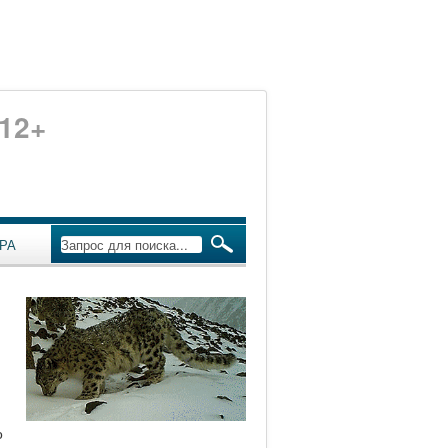
12+
РА
о