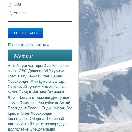
ЮАР
Япония
- Метки:
Алтай
Туркластеры
Каракольские
озера
СВО
Донбасс
VIP-туризм
Греф
Евтушенков
Олег Царев
Хорохордин
Мир Дикого Запада
Охотничий туризм
Коммерческая
охота
Сход в Чемале
Германия
ЛГБТ
Налоги в Гемании
Доступная
земля
Фермеры
Республика Алтай
Президент России
Сидик Афган
Год
Крысы
Олег Хорохордин
Кооперация
Община
Цифровой
лагерь
Алтайские старообрядцы
Долголетие
Спецоперация