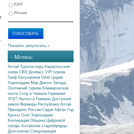
ЮАР
Япония
О
,
- Метки:
Алтай
Туркластеры
Каракольские
озера
СВО
Донбасс
VIP-туризм
Греф
Евтушенков
Олег Царев
Хорохордин
Мир Дикого Запада
Охотничий туризм
Коммерческая
охота
Сход в Чемале
Германия
ЛГБТ
Налоги в Гемании
Доступная
земля
Фермеры
Республика Алтай
Президент России
Сидик Афган
Год
Крысы
Олег Хорохордин
Кооперация
Община
Цифровой
лагерь
Алтайские старообрядцы
Долголетие
Спецоперация