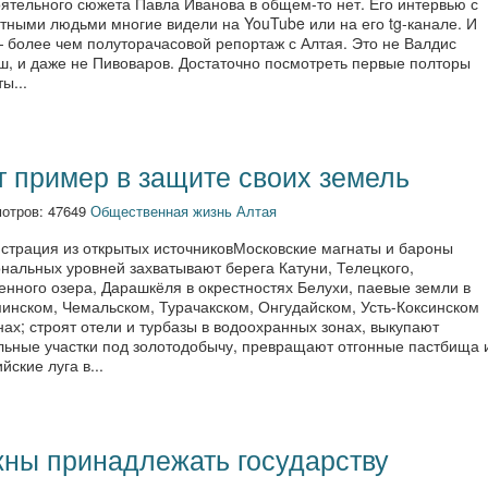
ятельного сюжета Павла Иванова в общем-то нет. Его интервью с
тными людьми многие видели на YouTube или на его tg-канале. И
— более чем полуторачасовой репортаж с Алтая. Это не Валдис
ш, и даже не Пивоваров. Достаточно посмотреть первые полторы
ы...
т пример в защите своих земель
отров: 47649
Общественная жизнь Алтая
страция из открытых источниковМосковские магнаты и бароны
нальных уровней захватывают берега Катуни, Телецкого,
нного озера, Дарашкёля в окрестностях Белухи, паевые земли в
инском, Чемальском, Турачакском, Онгудайском, Усть-Коксинском
ах; строят отели и турбазы в водоохранных зонах, выкупают
льные участки под золотодобычу, превращают отгонные пастбища 
йские луга в...
ны принадлежать государству