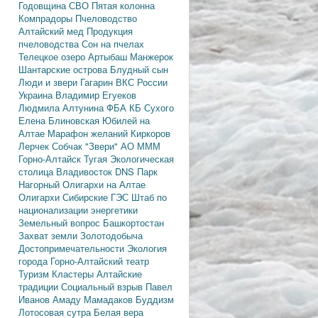
Годовщина СВО
Пятая колонна
Компрадоры
Пчеловодство
Алтайский мед
Продукция
пчеловодства
Сон на пчелах
Телецкое озеро
Артыбаш
Манжерок
Шантарские острова
Блудный сын
Люди и звери
Гагарин
ВКС России
Украина
Владимир Егуеков
Людмила Алтунина
ФБА
КБ Сухого
Елена Блиновская
Юбилей на
Алтае
Марафон желаний
Киркоров
Лерчек
Собчак
"Звери"
АО МММ
Горно-Алтайск
Тугая
Экологическая
столица
Владивосток
DNS
Парк
Нагорный
Олигархи на Алтае
Олигархи
Сибирские ГЭС
Штаб по
национализации энергетики
Земельный вопрос
Башкортостан
Захват земли
Золотодобыча
Достопримечательности
Экология
города
Горно-Алтайский театр
Туризм
Кластеры
Алтайские
традиции
Социальный взрыв
Павел
Иванов
Амаду Мамадаков
Буддизм
Лотосовая сутра
Белая вера