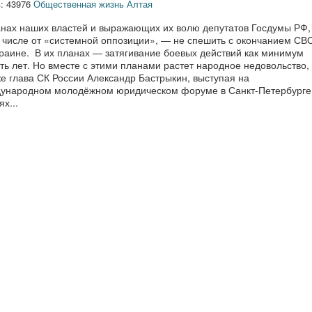
: 43976
Общественная жизнь Алтая
анах наших властей и выражающих их волю депутатов Госдумы РФ,
м числе от «системной оппозиции», — не спешить с окончанием СВ
краине. В их планах — затягивание боевых действий как минимум
ть лет. Но вместе с этими планами растет народное недовольство,
е глава СК России Александр Бастрыкин, выступая на
ународном молодёжном юридическом форуме в Санкт-Петербурге
ях...