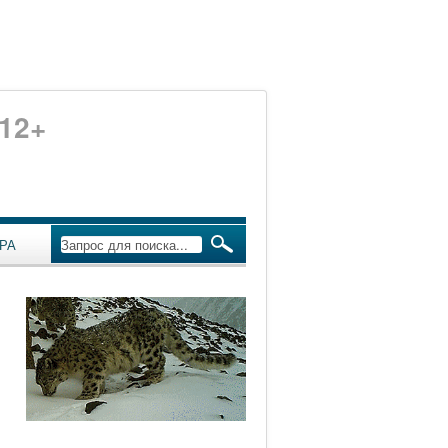
12+
РА