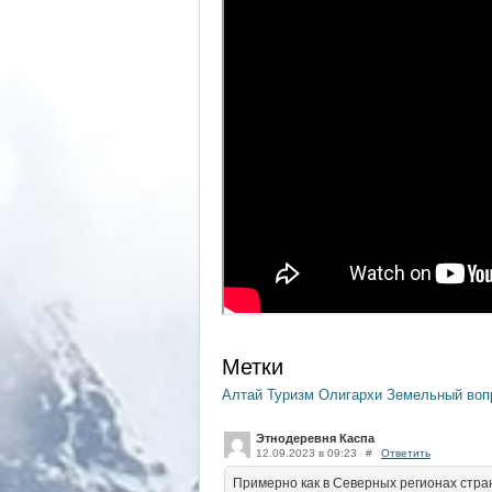
Метки
Алтай
Туризм
Олигархи
Земельный во
Этнодеревня Каспа
12.09.2023 в 09:23
#
Ответить
Примерно как в Северных регионах стра