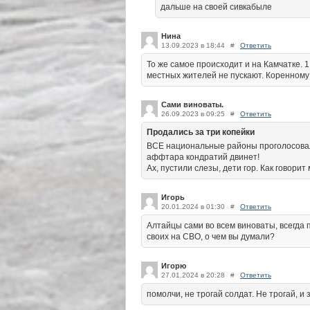
дальше на своей сивкабыле
Нина
13.09.2023 в 18:44
#
Ответить
То же самое происходит и на Камчатке. 
местных жителей не пускают. Коренному
Сами виноваты.
26.09.2023 в 09:25
#
Ответить
Продались за три копейки
ВСЕ национальные районы проголосовали
аффтара кондратий двинет!
Ах, пустили слезы, дети гор. Как говорит
Игорь
20.01.2024 в 01:30
#
Ответить
Алтайцы сами во всем виноваты, всегда п
своих на СВО, о чем вы думали?
Игорю
27.01.2024 в 20:28
#
Ответить
помолчи, не трогай солдат. Не трогай, и