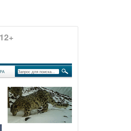
12+
РА