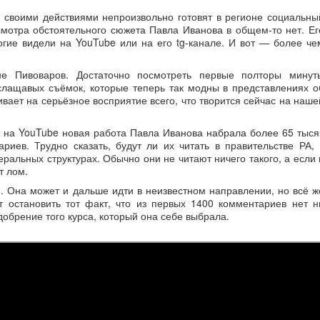
 своими действиями непроизвольно готовят в регионе социальны
мотра обстоятельного сюжета Павла Иванова в общем-то нет. Ег
гие видели на YouTube или на его tg-канале. И вот — более че
е Пивоваров. Достаточно посмотреть первые полторы минут
слащавых съёмок, которые теперь так модны в представлениях о
ивает на серьёзное восприятие всего, что творится сейчас на наше
 на YouTube новая работа Павла Иванова набрала более 65 тыся
иев. Трудно сказать, будут ли их читать в правительстве РА, 
альных структурах. Обычно они не читают ничего такого, а если 
т лом.
й. Она может и дальше идти в неизвестном направлении, но всё ж
т остановить тот факт, что из первых 1400 комментариев нет н
добрение того курса, который она себе выбрала.