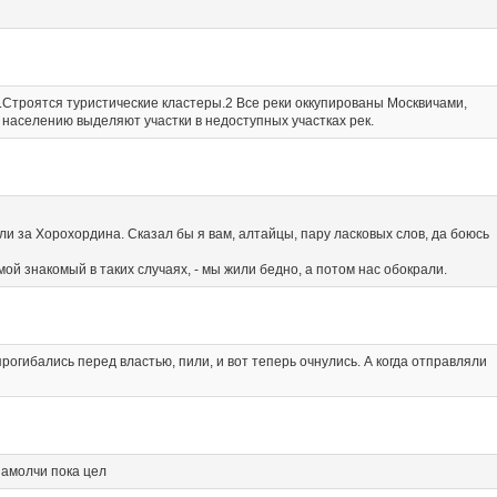
1.Строятся туристические кластеры.2 Все реки оккупированы Москвичами,
 населению выделяют участки в недоступных участках рек.
 за Хорохордина. Сказал бы я вам, алтайцы, пару ласковых слов, да боюсь
 мой знакомый в таких случаях, - мы жили бедно, а потом нас обокрали.
рогибались перед властью, пили, и вот теперь очнулись. А когда отправляли
 замолчи пока цел