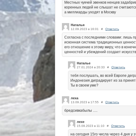
Местных чукчей эвенков ненцев задабр
коренных людей не слышат не считаются
а миллиарды уходят в Москву
Наталья
12.09.2023 в 16:01
#
Ответить
Согласна с последними словами: лишь пр
исконная система традиционных ценност
его отношение к этому миру, что в конеч
ценностей и убеждений создает искусств
Наталье
27.01.2024 в 20:33
#
Ответить
тебя послушать, во всей Европе дегр
Индонезия диградирует из за приня
Ты в своем уме?
леха
13.09.2023 в 17:55
#
Ответить
бредсивкабылы .....
лехе
15.09.2023 в 11:10
#
Ответить
на сегодня 15го числа через 4 дня у э