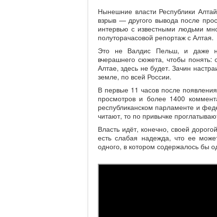
Нынешние власти Республики Алтай
взрыв — другого вывода после прос
интервью с известными людьми мно
полуторачасовой репортаж с Алтая.
Это не Валдис Пельш, и даже н
вчерашнего сюжета, чтобы понять: 
Алтае, здесь не будет. Зачин настра
земле, по всей России.
В первые 11 часов после появления
просмотров и более 1400 комментар
республиканском парламенте и федер
читают, то по привычке проглатываю
Власть идёт, конечно, своей дорого
есть слабая надежда, что ее може
одного, в котором содержалось бы о