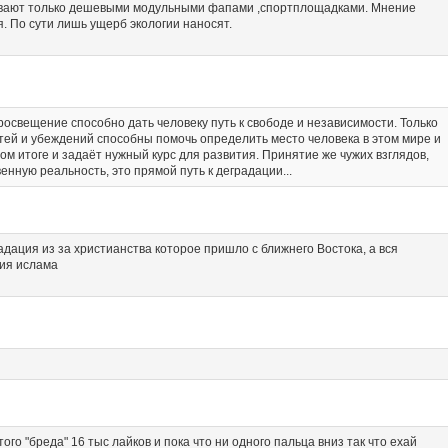
ивают только дешевыми модульными фапами ,спортплощадками. Мнение
. По сути лишь ущерб экологии наносят.
освещение способно дать человеку путь к свободе и независимости. Только
ей и убеждений способны помочь определить место человека в этом мире и
ном итоге и задаёт нужный курс для развития. Принятие же чужих взглядов,
енную реальность, это прямой путь к деградации...
адация из за христианства которое пришло с ближнего Востока, а вся
тия ислама
того "бреда" 16 тыс лайков и пока что ни одного пальца вниз так что ехай