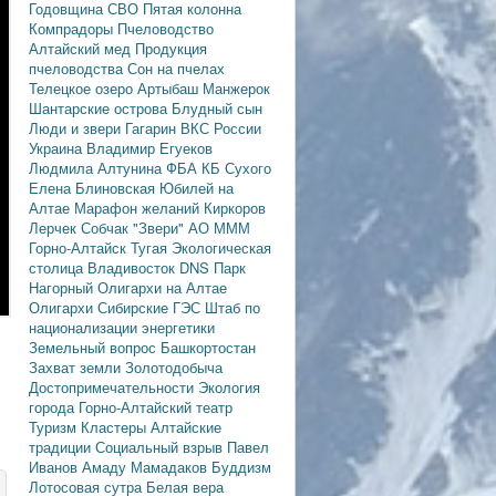
Годовщина СВО
Пятая колонна
Компрадоры
Пчеловодство
Алтайский мед
Продукция
пчеловодства
Сон на пчелах
Телецкое озеро
Артыбаш
Манжерок
Шантарские острова
Блудный сын
Люди и звери
Гагарин
ВКС России
Украина
Владимир Егуеков
Людмила Алтунина
ФБА
КБ Сухого
Елена Блиновская
Юбилей на
Алтае
Марафон желаний
Киркоров
Лерчек
Собчак
"Звери"
АО МММ
Горно-Алтайск
Тугая
Экологическая
столица
Владивосток
DNS
Парк
Нагорный
Олигархи на Алтае
Олигархи
Сибирские ГЭС
Штаб по
национализации энергетики
Земельный вопрос
Башкортостан
Захват земли
Золотодобыча
Достопримечательности
Экология
города
Горно-Алтайский театр
Туризм
Кластеры
Алтайские
традиции
Социальный взрыв
Павел
Иванов
Амаду Мамадаков
Буддизм
Лотосовая сутра
Белая вера