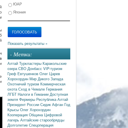
ЮАР
й
о
Япония
м
ы
б
й
ч
- Метки:
в
и
Алтай
Туркластеры
Каракольские
озера
СВО
Донбасс
VIP-туризм
Греф
Евтушенков
Олег Царев
е
Хорохордин
Мир Дикого Запада
и
Охотничий туризм
Коммерческая
охота
Сход в Чемале
Германия
ЛГБТ
Налоги в Гемании
Доступная
земля
Фермеры
Республика Алтай
Президент России
Сидик Афган
Год
Крысы
Олег Хорохордин
Кооперация
Община
Цифровой
лагерь
Алтайские старообрядцы
Долголетие
Спецоперация