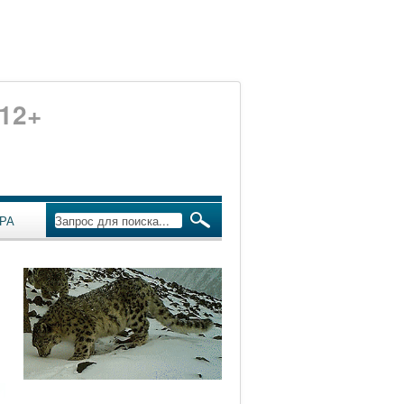
12+
РА