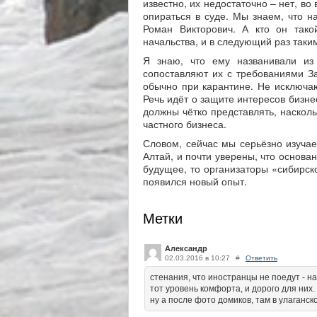
известно, их недостаточно – нет, в
опираться в суде. Мы знаем, что н
Роман Викторович. А кто он тако
начальства, и в следующий раз таки
Я знаю, что ему названивали из 
сопоставляют их с требованиями За
обычно при карантине. Не исключаю
Речь идёт о защите интересов бизне
должны чётко представлять, наскол
частного бизнеса.
Словом, сейчас мы серьёзно изучае
Алтай, и почти уверены, что основа
будущее, то организаторы «сибирско
появился новый опыт.
Метки
Александр
02.03.2016 в 10:27
#
Ответить
стенания, что иностранцы не поедут - н
тот уровень комфорта, и дорого для них.
ну а после фото домиков, там в улаганск