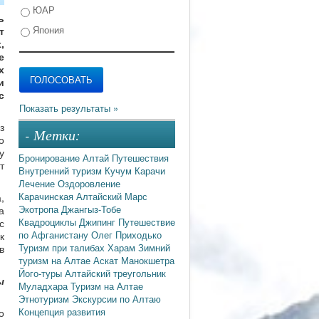
ЮАР
ь
Япония
т
,
е
х
и
с
з
- Метки:
о
у
Бронирование
Алтай
Путешествия
т
Внутренний туризм
Кучум
Карачи
Лечение
Оздоровление
Карачинская
Алтайский Марс
,
Экотропа
Джангыз-Тобе
а
Квадроциклы
Джипинг
Путешествие
с
по Афганистану
Олег Приходько
к
Туризм при талибах
Харам
Зимний
в
туризм на Алтае
Аскат
Манокшетра
Його-туры
Алтайский треугольник
ы
Муладхара
Туризм на Алтае
Этнотуризм
Экскурсии по Алтаю
Концепция развития
о