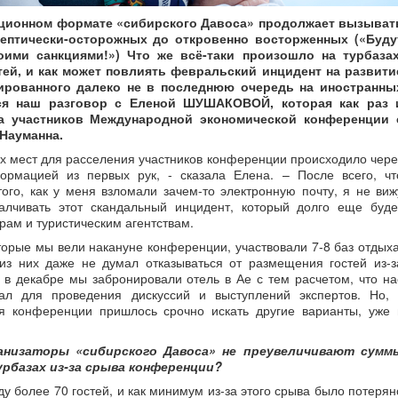
иционном формате «сибирского Давоса» продолжает вызыват
ептически-осторожных до откровенно восторженных («Буду
воими санкциями!») Что же всё-таки произошло на турбазах
тей, и как может повлиять февральский инцидент на развити
тированного далеко не в последнюю очередь на иностранны
лся наш разговор с Еленой ШУШАКОВОЙ, которая как раз 
а участников Международной экономической конференции 
Науманна.
х мест для расселения участников конференции происходило чере
ормацией из первых рук, - сказала Елена. – После всего, чт
ого, как у меня взломали зачем-то электронную почту, я не виж
алчивать этот скандальный инцидент, который долго еще буде
рам и туристическим агентствам.
торые мы вели накануне конференции, участвовали 7-8 баз отдыха
 из них даже не думал отказываться от размещения гостей из-з
ё в декабре мы забронировали отель в Ае с тем расчетом, что на
ал для проведения дискуссий и выступлений экспертов. Но, 
я конференции пришлось срочно искать другие варианты, уже 
ганизаторы «сибирского Давоса» не преувеличивают сумм
рбазах из-за срыва конференции?
ду более 70 гостей, и как минимум из-за этого срыва было потерян