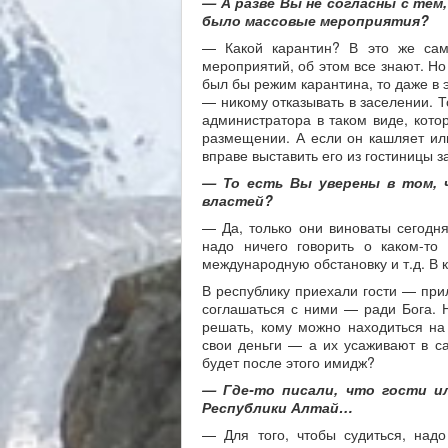
— А разве Вы не согласны с тем
было массовые мероприятия?
— Какой карантин? В это же сам
мероприятий, об этом все знают. Н
был бы режим карантина, то даже в э
— никому отказывать в заселении. Т
администратора в таком виде, котор
размещении. А если он кашляет или
вправе выставить его из гостиницы з
— То есть Вы уверены в том, 
властей?
— Да, только они виноваты сегодня
надо ничего говорить о каком-т
международную обстановку и т.д. В 
В республику приехали гости — при
соглашаться с ними — ради Бога. Н
решать, кому можно находиться на
свои деньги — а их усаживают в са
будет после этого имидж?
— Где-то писали, что гости и
Республики Алтай…
— Для того, чтобы судиться, над