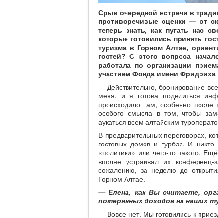
Срыв очередной встречи в трад
противоречивые оценки — от ск
теперь знать, как пугать нас с
которые готовились принять гос
туризма в Горном Алтае, ориен
гостей? С этого вопроса нача
работала по организации прием
участием Фонда имени Фридриха 
— Действительно, бронирование все
меня, и я готова поделиться инф
происходило там, особенно после т
особого смысла в том, чтобы зам
аукаться всем алтайским туроперато
В предварительных переговорах, ко
гостевых домов и турбаз. И никто
«политики» или чего-то такого. Ещ
вполне устраивал их конференц-з
сожалению, за неделю до открыти
Горном Алтае.
— Елена, как Вы считаете, ор
потерянных доходов на наших ту
— Вовсе нет. Мы готовились к приез