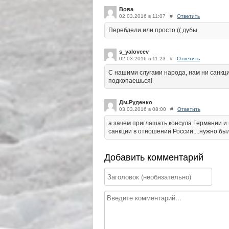
Вова
02.03.2016 в 11:07
#
Ответить
Перебдели или просто (( дубы
s_yalovcev
02.03.2016 в 11:23
#
Ответить
С нашими слугами народа, нам ни санкци
подкопаешься!
Дм.Руденко
03.03.2016 в 08:00
#
Ответить
а зачем приглашать консула Германии и
санкции в отношении России....нужно был
Добавить комментарий