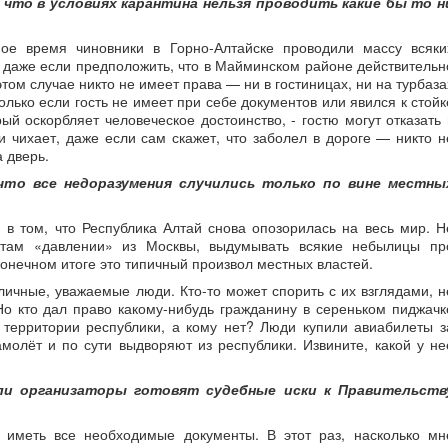
, что в условиях карантина нельзя проводить какие бы то н
ое время чиновники в Горно-Алтайске проводили массу всяки
о даже если предположить, что в Майминском районе действительн
том случае никто не имеет права — ни в гостиницах, ни на турбаза
олько если гость не имеет при себе документов или явился к стойк
ый оскорбляет человеческое достоинство, - гостю могут отказать 
 чихает, даже если сам скажет, что заболел в дороге — никто н
а дверь.
что все недоразумения случились только по вине местны
 в том, что Республика Алтай снова опозорилась на весь мир. Н
о там «давлении» из Москвы, выдумывать всякие небылицы пр
конечном итоге это типичный произвол местных властей.
личные, уважаемые люди. Кто-то может спорить с их взглядами, н
о кто дал право какому-нибудь гражданину в сереньком пиджачк
 территории республики, а кому нет? Люди купили авиабилеты з
молёт и по сути выдворяют из республики. Извините, какой у не
ли организаторы готовят судебные иски к Правительств
о иметь все необходимые документы. В этот раз, насколько мн