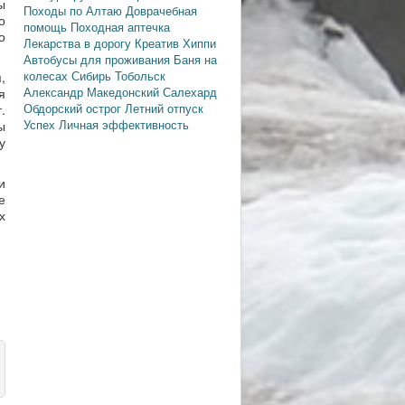
ы
Походы по Алтаю
Доврачебная
о
помощь
Походная аптечка
о
Лекарства в дорогу
Креатив
Хиппи
Автобусы для проживания
Баня на
колесах
Сибирь
Тобольск
,
Александр Македонский
Салехард
я
Обдорский острог
Летний отпуск
.
Успех
Личная эффективность
ы
у
и
е
х