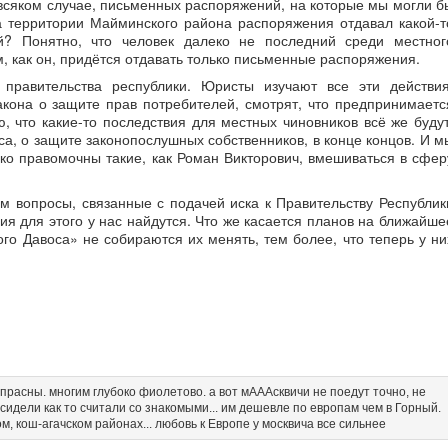
о всяком случае, письменных распоряжений, на которые мы могли б
а территории Майминского района распоряжения отдавал какой-т
й? Понятно, что человек далеко не последний среди местног
м, как он, придётся отдавать только письменные распоряжения.
правительства республики. Юристы изучают все эти действия
кона о защите прав потребителей, смотрят, что предпринимаетс
, что какие-то последствия для местных чиновников всё же будут
са, о защите законопослушных собственников, в конце концов. И м
ько правомочны такие, как Роман Викторович, вмешиваться в сфер
м вопросы, связанные с подачей иска к Правительству Республик
ния для этого у нас найдутся. Что же касается планов на ближайше
го Давоса» не собираются их менять, тем более, что теперь у ни
апрасны. многим глубоко фиолетово. а вот мАААсквичи не поедут точно, не
 сидели как то считали со знакомыми... им дешевле по европам чем в Горный.
ом, кош-агачском районах... любовь к Европе у москвича все сильнее