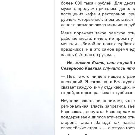
более 600 тысяч рублей. Для деся
музеев, предусматривались дополн
посещения кафе и ресторанов, при
рублей, которые могли бы остаться
денег в размере около миллиона рубл
Меня поражает такое хамское отн
рабочие места, ничего не просят у
мешали… Зимой на наших турбазах 
праздников, и в это самое время ед
власть бьёт нас по рукам…
— Но, может быть, наш случай н
Северного Кавказа случалось чт
— Нет, такого нигде в нашей стран
последний. Я согласна: в Белокурих
хватает каждую зиму отдыхающих, ко
людей, которые развивают турбизне
Неужели власть не понимает, что 
региональная власть запретила въе
Евросоюза, депутата Европарламен
поддерживаем дипломатические отно
стороны стран Запада так назы
европейские страны — а оттуда гост