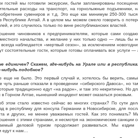
ти гостей мы готовили экскурсии, были запланированы посещени
ительные расходы на транспорт, на горнолыжные подъемники, н
обретение сувениров и т.д. Это еще как минимум 250-300 тыся
 в Республике Алтай. А в целом мы можем смело говорить о потер
ей, и это случилось только по вине республиканских властей.
ошение чиновников к предпринимателям, которые сами создаю
 местного начальства, и желание у них только одно — лишь бы н
всегда наблюдается «мертвый сезон», за исключением новогодни
ут состоятельные гости, которые готовы оплачивать все услуги — 
е единичен? Скажем, где-нибудь на Урале или в республика
о-нибудь подобное?
е еще не было. Это первый случай и, хотелось бы верить, самы
е чуть раньше отказали в проведении «сибирского Давоса», но та
торые традиционно едут «на радон», и там это некритично. Но дл
с в Горном Алтае, нынешний инцидент может оказаться роковым.
об этом стало известно сейчас во многих странах? По сути дел
зд в республику для консула Германии в Новосибирске, для посл
та и других, не менее уважаемых гостей. Как это понимать? М
шения с этими странами, и несмотря на экономические санкции с
ваемый деловой туризм продолжает развиваться. Мы ездим 
и едут к нам…