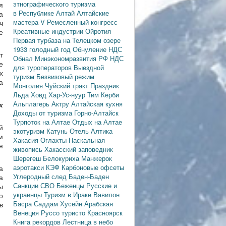
этнографического туризма
я
в Республике Алтай
Алтайские
а
мастера
V Ремесленный конгресс
ч
Креативные индустрии
Ойротия
е
Первая турбаза на Телецком озере
1933 голодный год
Обнуление НДС
т
Обнал
Минэкономразвития РФ
НДС
е
для туроператоров
Выездной
х
туризм
Безвизовый режим
а
Монголия
Чуйский тракт
Праздник
Льда
Ховд
Хар-Ус-нуур
Тим Керби
Альплагерь Актру
Алтайская кухня
х
Доходы от туризма
Горно-Алтайск
Турпоток на Алтае
Отдых на Алтае
й
экотуризм
Катунь
Отель Алтика
м
Хакасия
Оглахты
Наскальная
я
живопись
Хакасский заповедник
Шерегеш
Белокуриха
Манжерок
аэротакси
КЭФ
Карбоновые офсеты
а
Углеродный след
Баден-Баден
а
Санкции
СВО
Беженцы
Русские и
ы
украинцы
Туризм в Ираке
Вавилон
о
Басра
Саддам Хусейн
Арабская
в
Венеция
Руссо туристо
Красноярск
Книга рекордов
Лестница в небо