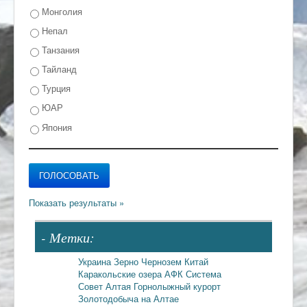
Монголия
Непал
Танзания
Тайланд
Турция
ЮАР
Япония
- Метки:
Украина
Зерно
Чернозем
Китай
Каракольские озера
АФК Система
Совет Алтая
Горнолыжный курорт
Золотодобыча на Алтае