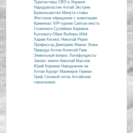
Туркластеры
СВО в Украине
Народовластие
Алтай
Экстрим
Браконьерство
Минута славы
Жестокое обращение с животными
Криминал
VIP-туризм
Святые места
Глэмпинги
Сулейман Керимов
Кыскашту-Ойык
Выборы 2024
Харам
Космос
Николай Рерих
Профессор Дмитриев
Живая Этика
Природа Алтая
Алексей Гаев
Земельный вопрос
Латифундисты
Захват земли
Николай Маслов
Юрий Корнеев
Наводнение на
Алтае
Курорт Манжерок
Герман
Греф
Селевой поток
Алтайские
горнолыжки