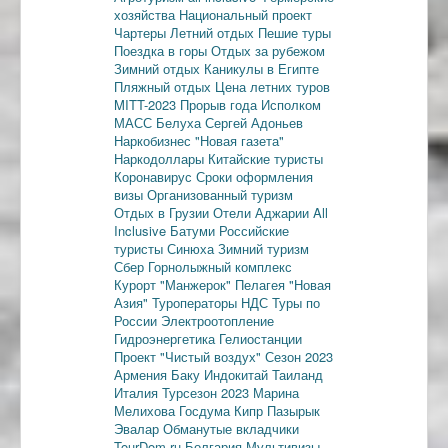
хозяйства
Национальный проект
Чартеры
Летний отдых
Пешие туры
Поездка в горы
Отдых за рубежом
Зимний отдых
Каникулы в Египте
Пляжный отдых
Цена летних туров
MITT-2023
Прорыв года
Исполком
МАСС
Белуха
Сергей Адоньев
Наркобизнес
"Новая газета"
Наркодоллары
Китайские туристы
Коронавирус
Сроки оформления
визы
Организованный туризм
Отдых в Грузии
Отели Аджарии
All
Inclusive
Батуми
Российские
туристы
Синюха
Зимний туризм
Сбер
Горнолыжный комплекс
Курорт "Манжерок"
Пелагея
"Новая
Азия"
Туроператоры
НДС
Туры по
России
Электроотопление
Гидроэнергетика
Гелиостанции
Проект "Чистый воздух"
Сезон 2023
Армения
Баку
Индокитай
Таиланд
Италия
Турсезон 2023
Марина
Мелихова
Госдума
Кипр
Пазырык
Эвалар
Обманутые вкладчики
TourDom.ru
Болгария
Мультивизы