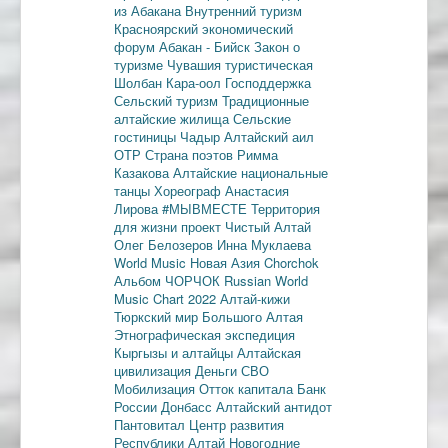
из Абакана
Внутренний туризм
Красноярский экономический
форум
Абакан - Бийск
Закон о
туризме
Чувашия туристическая
Шолбан Кара-оол
Господдержка
Сельский туризм
Традиционные
алтайские жилища
Сельские
гостиницы
Чадыр
Алтайский аил
ОТР
Страна поэтов
Римма
Казакова
Алтайские национальные
танцы
Хореограф Анастасия
Лирова
#МЫВМЕСТЕ
Территория
для жизни
проект Чистый Алтай
Олег Белозеров
Инна Муклаева
World Music
Новая Азия
Chorchok
Альбом ЧОРЧОК
Russian World
Music Chart 2022
Алтай-кижи
Тюркский мир Большого Алтая
Этнографическая экспедиция
Кыргызы и алтайцы
Алтайская
цивилизация
Деньги
СВО
Мобилизация
Отток капитала
Банк
России
Донбасс
Алтайский антидот
Пантовитал
Центр развития
Республики Алтай
Новогодние