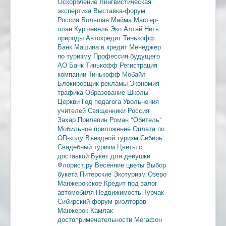
Оскорбление
Лингвистическая
экспертиза
Выставка-форум
Россия
Большая Майма
Мастер-
план
Куршевель
Эко Алтай Нить
природы
Автокредит
Тинькофф
Банк
Машина в кредит
Менеджер
по туризму
Профессия будущего
АО Банк Тинькофф
Регистрация
компании
Тинькофф Мобайл
Блокировщик рекламы
Экономия
трафика
Образование
Школы
Церкви
Год педагога
Увольнения
учителей
Священники
Россия
Захар Прилепин
Роман "Обитель"
Мобильное приложение
Оплата по
QR-коду
Въездной туризм
Сибирь
Свадебный туризм
Цветы с
доставкой
Букет для девушки
Флорист.ру
Весенние цветы
Выбор
букета
Питерские
Экотуризм
Озеро
Манжерокское
Кредит под залог
автомобиля
Недвижимость
Турчак
Сибирский форум риэлторов
Манжерок
Камлак
достопримечательности
Мегафон