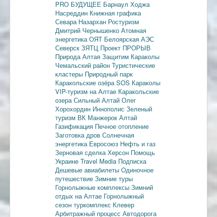
PRO БУДУЩЕЕ
Барнаул
Ходжа
Насреддин
Книжная графика
Севара Назархан
Ростуризм
Дмитрий Чернышенко
Атомная
энергетика
ОЯТ
Белоярская АЭС
Северск
ЗЯТЦ
Проект ПРОРЫВ
Природа Алтая
Защитим Караколы
Чемальский район
Туристические
кластеры
Природный парк
Каракольские озёра
SOS Караколы
VIP-туризм на Алтае
Каракольские
озера
Сильный Алтай
Олег
Хорохордин
Иннополис
Зеленый
туризм
ВК Манжерок
Алтай
Газификация
Печное отопление
Заготовка дров
Солнечная
энергетика
Евросоюз
Нефть и газ
Зерновая сделка
Херсон
Помощь
Украине
Travel Media
Подписка
Дешевые авиабилеты
Одиночное
путешествие
Зимние туры
Горнолыжные комплексы
Зимний
отдых на Алтае
Горнолыжный
сезон
туркомплекс Клевер
Арбитражный процесс
Автодорога