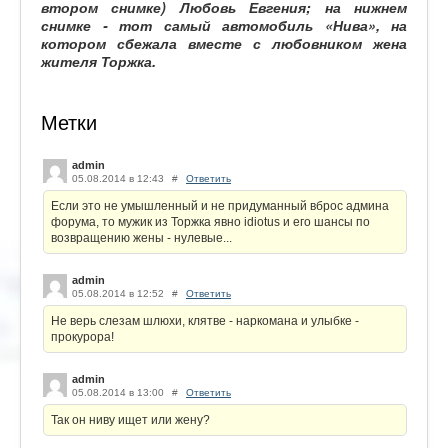
втором снимке) Любовь Евгения; на нижнем
снимке - тот самый автомобиль «Нива», на
котором сбежала вместе с любовником жена
жителя Торжка.
Метки
admin
05.08.2014 в 12:43
#
Ответить
Если это не умышленный и не придуманный вброс админа
форума, то мужик из Торжка явно idiotus и его шансы по
возвращению жены - нулевые...
admin
05.08.2014 в 12:52
#
Ответить
Не верь слезам шлюхи, клятве - наркомана и улыбке -
прокурора!
admin
05.08.2014 в 13:00
#
Ответить
Так он ниву ищет или жену?