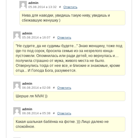
admin
05.08.2014 в 13:32
#
Ответить
Нива для наводки, увидишь такую ниву, увидишь и
сбежавшую женушку )
admin
05.08.2014 в 16:07
#
Ответить
"Не судите, да не судимы будете..." Знаю женщину, тоже под
где-то под сорок, бросила семью из-за незрелого юнца-
пустомели. Опомнилась или ради детей, но вернулась и....
получила страшно от мужа, живого места не было.
Отвернулись тогда от нее все, и близкие и знакомые, кроме
отца... И Гопода Бога, разумеется.
admin
06.08.2014 в 02:08
#
Ответить
Шерше ля NIVA! ))
admin
06.08.2014 в 05:38
#
Ответить
Какая шальная бабёнка на фотке. ))) Лицо далеко не
спокойное.