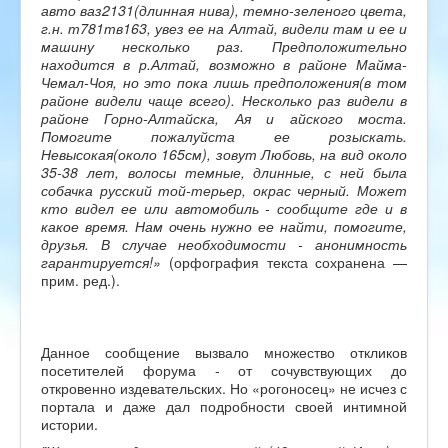
авто ваз2131(длинная нива), темно-зеленого цвета,
г.н. т781тв163, увез ее на Алтай, видели там и ее и
машину несколько раз. Предположительно
находится в р.Алтай, возможно в районе Майма-
Чемал-Чоя, но это пока лишь предположения(в том
районе видели чаще всего). Несколько раз видели в
районе Горно-Алтайска, Ая и айского моста.
Помогите пожалуйста ее розыскать.
Невысокая(около 165см), зовут Любовь, на вид около
35-38 лет, волосы темные, длинные, с ней была
собачка русский той-терьер, окрас черный. Может
кто видел ее или автомобиль - сообщите где и в
какое время. Нам очень нужно ее найти, помогите,
друзья. В случае необходимости - анонимность
гарантируется!»
(орфография текста сохранена —
прим. ред.).
Данное сообщение вызвало множество откликов
посетителей форума - от сочувствующих до
откровенно издевательских. Но «рогоносец» не исчез с
портала и даже дал подробности своей интимной
истории.