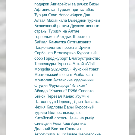
подарки
Авиарейсы за рубеж
Визы
Афганистан
Туризм при талибах
Турция
Сочи
Новосибирск
Два
Алтая
Махачкала
Выездной туризм
Безвизовый режим
Дружественные
страны
Туризм на Алтае
Горнолыжный отдых
Шерегеш
Байкал
Камчатка
Оптимизация
Национальные проекты
Эрчим
Сарбашев
Белокуриха
Курортный
сбор
Город-курорт
Благоустройство
Терренкуры
Туры на Алтай
«Visit
Mongolia 2023-2025»
Чуйский тракт
Монгольский шопинг
Рыбалка в
Монголии
Алтайские художники
Студия Фрумгарца
"Ильхом"
Айкидо
"Кочевье"
Р256
Совавто-
Бийск
Перевал Канас
Урумчи
Цагааннуур
Переход Даян
Ташанта
Чехия
Карловы Вары
Курортный
туризм
Велнес-выходные
Китайский лосось
Цены на рыбу
Синьцзян
Река Каш
Арктика
Дальний Восток
Сахалин
Агротуризм
all inclusive
Фермерские