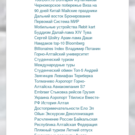
Черноморское побережье
Виза на
90 дней
Китай
Майские праздники
Дальний восток
Бронирование
Первомай
Система МИР
Мобильные устройства
Rebit kart
Буддизм
Далай-лама XIV
Тува
Сергей Шойгу
Арам-лама
Даши
Намдаков
top-10
Bloomberg
Billionaires Index
Владимир Потанин
Горно-Алтайский университет
Студенческий туризм
Международные туры
Студенческий обмен
Топ-5
Андрей
Звягинцев
Левиафан
Териберка
Толмачево
Аэропорт Горно-
Алтайска
Авиакомпания S7
Embraer
Стыковка рейсов
Грузия
Украина
Аэропорт Тбилиси
Вместе-
РФ
История Алтая
Достопримечательности
Ело
Эл
Ойын
Экскурсии
Деколонизация
Расчленение России
Байкальская
Республика
Алтайская Федерация
Пляжный туризм
Летний отпуск