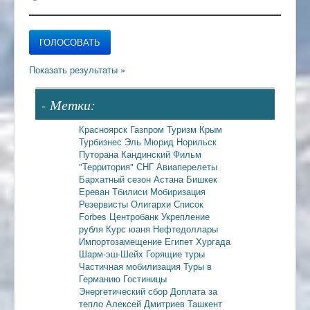
- Метки:
Красноярск
Газпром
Туризм
Крым
Турбизнес
Эль Мюрид
Норильск
Путорана
Кандинский
Фильм
"Территория"
СНГ
Авиаперелеты
Бархатный сезон
Астана
Бишкек
Ереван
Тбилиси
Мобиризация
Резервисты
Олигархи
Список
Forbes
Центробанк
Укрепление
рубля
Курс юаня
Нефтедоллары
Импортозамещение
Египет
Хургада
Шарм-эш-Шейх
Горящие туры
Частичная мобилизация
Туры в
Германию
Гостиницы
Энергетический сбор
Доплата за
тепло
Алексей Дмитриев
Ташкент