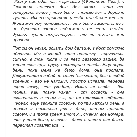
"Жил у нас один х.... моржовый (49-летний Иван), с
Сахалина приехал, был без жилья, жена его
вытурила, денег у него было - только дом в деревне
купить. Мы его приютили у себя, жил более месяца.
Жена моя ему понравилась, это было заметно, но я
по дурости вопрос поднимать не стал тогда,
думаю, пусть почувствует, что не только мне
нравится.
Потом он уехал, искать дом дальше, в Костромскую
область. Мы с женой через недельку поругались
сильно, в том числе и за него разговор зашел, да
много чего друг другу наговорили тогда. Еще через
день, пока меня не было дома, она пропала.
Документов с собой не взяла (возможно, был с собой
военник - его не нахожу), просто исчезла, передав
через дочку, что уходит). Искал ее везде - без
толка. Как позже узнал - от соседки - она
созвонилась с этим х...., он ее приезжал забрать.
Неделю еще звонила соседке, почти каждый день, а
иногда и несколько раз в день, потом пропала
совсем, и в тоже время этот х... сменил все номера,
что у него были, и исчез - даже в инете где бывал
перестал появляться»...