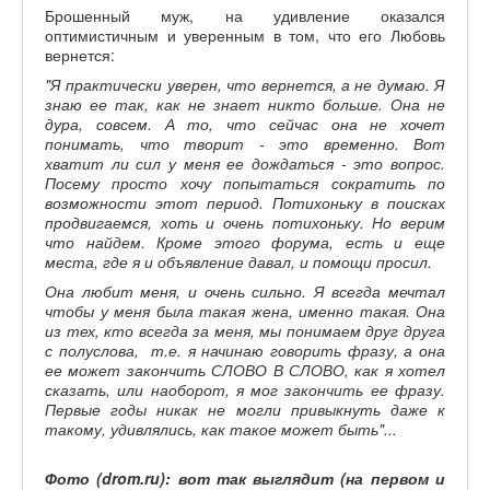
Брошенный муж, на удивление оказался
оптимистичным и уверенным в том, что его Любовь
вернется:
"Я практически уверен, что вернется, а не думаю. Я
знаю ее так, как не знает никто больше. Она не
дура, совсем. А то, что сейчас она не хочет
понимать, что творит - это временно. Вот
хватит ли сил у меня ее дождаться - это вопрос.
Посему просто хочу попытаться сократить по
возможности этот период. Потихоньку в поисках
продвигаемся, хоть и очень потихоньку. Но верим
что найдем. Кроме этого форума, есть и еще
места, где я и объявление давал, и помощи просил.
Она любит меня, и очень сильно. Я всегда мечтал
чтобы у меня была такая жена, именно такая. Она
из тех, кто всегда за меня, мы понимаем друг друга
с полуслова, т.е. я начинаю говорить фразу, а она
ее может закончить СЛОВО В СЛОВО, как я хотел
сказать, или наоборот, я мог закончить ее фразу.
Первые годы никак не могли привыкнуть даже к
такому, удивлялись, как такое может быть"...
Фото (drom.ru): вот так выглядит (на первом и