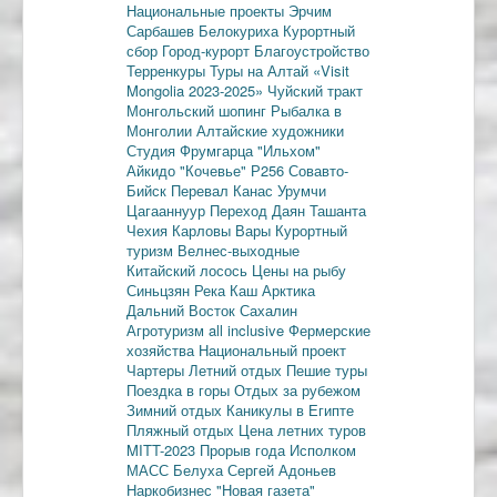
Национальные проекты
Эрчим
Сарбашев
Белокуриха
Курортный
сбор
Город-курорт
Благоустройство
Терренкуры
Туры на Алтай
«Visit
Mongolia 2023-2025»
Чуйский тракт
Монгольский шопинг
Рыбалка в
Монголии
Алтайские художники
Студия Фрумгарца
"Ильхом"
Айкидо
"Кочевье"
Р256
Совавто-
Бийск
Перевал Канас
Урумчи
Цагааннуур
Переход Даян
Ташанта
Чехия
Карловы Вары
Курортный
туризм
Велнес-выходные
Китайский лосось
Цены на рыбу
Синьцзян
Река Каш
Арктика
Дальний Восток
Сахалин
Агротуризм
all inclusive
Фермерские
хозяйства
Национальный проект
Чартеры
Летний отдых
Пешие туры
Поездка в горы
Отдых за рубежом
Зимний отдых
Каникулы в Египте
Пляжный отдых
Цена летних туров
MITT-2023
Прорыв года
Исполком
МАСС
Белуха
Сергей Адоньев
Наркобизнес
"Новая газета"