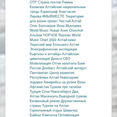
ОТР
Страна поэтов
Римма
Казакова
Алтайские национальные
танцы
Хореограф Анастасия
Лирова
#МЫВМЕСТЕ
Территория
для жизни
проект Чистый Алтай
Олег Белозеров
Инна Муклаева
World Music
Новая Азия
Chorchok
Альбом ЧОРЧОК
Russian World
Music Chart 2022
Алтай-кижи
Тюркский мир Большого Алтая
Этнографическая экспедиция
Кыргызы и алтайцы
Алтайская
цивилизация
Деньги
СВО
Мобилизация
Отток капитала
Банк
России
Донбасс
Алтайский антидот
Пантовитал
Центр развития
Республики Алтай
Новогодние
подарки
Авиарейсы за рубеж
Визы
Афганистан
Туризм при талибах
Турция
Сочи
Новосибирск
Два
Алтая
Махачкала
Выездной туризм
Безвизовый режим
Дружественные
страны
Туризм на Алтае
Горнолыжный отдых
Шерегеш
Байкал
Камчатка
Оптимизация