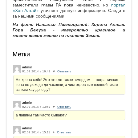
заместители главы РА пока неизвестно, но
портал
«Хан-Алтай»
уточняет данную информацию. Следите
за нашими сообщениями.
На фото Натальи Пшеницыной: Корона Алтая.
Гора Белуха - невероятно красивое и
мистическое место на планете Земля.
Метки
admin
01.07.2014 в 16:42
#
Ответить
Ни хрена себе! Это что же такое: смердам — пограничная
зона не доходя до часовни, а чистокровным волшебникам —
вэлкам хау до ю ду?
admin
02.07.2014 в 13:57
#
Ответить
а лавины там часто бывают?
admin
02.07.2014 в 15:11
#
Ответить