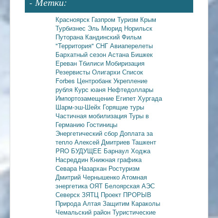
- Метки:
Красноярск
Газпром
Туризм
Крым
Турбизнес
Эль Мюрид
Норильск
Путорана
Кандинский
Фильм
"Территория"
СНГ
Авиаперелеты
Бархатный сезон
Астана
Бишкек
Ереван
Тбилиси
Мобиризация
Резервисты
Олигархи
Список
Forbes
Центробанк
Укрепление
рубля
Курс юаня
Нефтедоллары
Импортозамещение
Египет
Хургада
Шарм-эш-Шейх
Горящие туры
Частичная мобилизация
Туры в
Германию
Гостиницы
Энергетический сбор
Доплата за
тепло
Алексей Дмитриев
Ташкент
PRO БУДУЩЕЕ
Барнаул
Ходжа
Насреддин
Книжная графика
Севара Назархан
Ростуризм
Дмитрий Чернышенко
Атомная
энергетика
ОЯТ
Белоярская АЭС
Северск
ЗЯТЦ
Проект ПРОРЫВ
Природа Алтая
Защитим Караколы
Чемальский район
Туристические