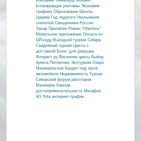
Блокировщик рекламы
Экономия
трафика
Образование
Школы
Церкви
Год педагога
Увольнения
учителей
Священники
Россия
Захар Прилепин
Роман "Обитель"
Мобильное приложение
Оплата по
QR-коду
Въездной туризм
Сибирь
Свадебный туризм
Цветы с
доставкой
Букет для девушки
Флорист.ру
Весенние цветы
Выбор
букета
Питерские
Экотуризм
Озеро
Манжерокское
Кредит под залог
автомобиля
Недвижимость
Турчак
Сибирский форум риэлторов
Манжерок
Камлак
достопримечательности
Мегафон
4G
Yota
интернет-трафик