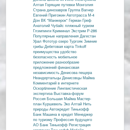
Алтая
Горящие путевки
Монголия
Страна динозавров
Группа Вагнер
Евгений Пригожин
Автотрасса М-4
Дон
ВК "Манжерок"
Герман Греф
Анатолий Чубайс
пляжный туризм
Глэмпинги
Криминал
Экстрим
Р-286
Популярные направления
Дагестан
Урал
Фототур
озеро Тургояк
Зимние
грибы
Дебетовая карта
Tinkoff
преимущества
удобство
безопасность
мобильное
приложение
разнообразие
предложений
финансовая
независимость
Денисова пещера
Неандертальцы
Денисовцы
Майма
Комментарий в интернете
Оскорбление
Лингвистическая
экспертиза
Выставка-форум
Россия
Большая Майма
Мастер-
план
Куршевель
Эко Алтай Нить
природы
Автокредит
Тинькофф
Банк
Машина в кредит
Менеджер
по туризму
Профессия будущего
АО Банк Тинькофф
Регистрация
компании
Тинькофф Мобайл