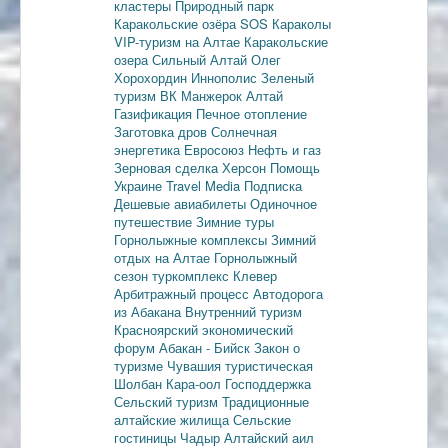
кластеры
Природный парк
Каракольские озёра
SOS Караколы
VIP-туризм на Алтае
Каракольские
озера
Сильный Алтай
Олег
Хорохордин
Иннополис
Зеленый
туризм
ВК Манжерок
Алтай
Газификация
Печное отопление
Заготовка дров
Солнечная
энергетика
Евросоюз
Нефть и газ
Зерновая сделка
Херсон
Помощь
Украине
Travel Media
Подписка
Дешевые авиабилеты
Одиночное
путешествие
Зимние туры
Горнолыжные комплексы
Зимний
отдых на Алтае
Горнолыжный
сезон
туркомплекс Клевер
Арбитражный процесс
Автодорога
из Абакана
Внутренний туризм
Красноярский экономический
форум
Абакан - Бийск
Закон о
туризме
Чувашия туристическая
Шолбан Кара-оол
Господдержка
Сельский туризм
Традиционные
алтайские жилища
Сельские
гостиницы
Чадыр
Алтайский аил