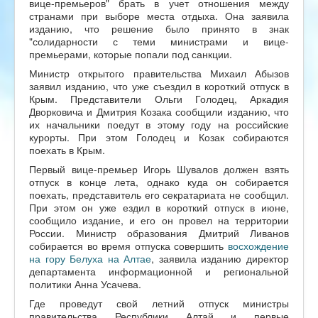
вице-премьеров" брать в учет отношения между
странами при выборе места отдыха. Она заявила
изданию, что решение было принято в знак
"солидарности с теми министрами и вице-
премьерами, которые попали под санкции.
Министр открытого правительства Михаил Абызов
заявил изданию, что уже съездил в короткий отпуск в
Крым. Представители Ольги Голодец, Аркадия
Дворковича и Дмитрия Козака сообщили изданию, что
их начальники поедут в этому году на российские
курорты. При этом Голодец и Козак собираются
поехать в Крым.
Первый вице-премьер Игорь Шувалов должен взять
отпуск в конце лета, однако куда он собирается
поехать, представитель его секратариата не сообщил.
При этом он уже ездил в короткий отпуск в июне,
сообщило издание, и его он провел на территории
России. Министр образования Дмитрий Ливанов
собирается во время отпуска совершить
восхождение
на гору Белуха на Алтае
, заявила изданию директор
департамента информационной и региональной
политики Анна Усачева.
Где проведут свой летний отпуск министры
правительства Республики Алтай и первые