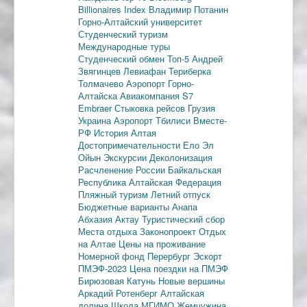
Billionaires Index
Владимир Потанин
Горно-Алтайский университет
Студенческий туризм
Международные туры
Студенческий обмен
Топ-5
Андрей
Звягинцев
Левиафан
Териберка
Толмачево
Аэропорт Горно-
Алтайска
Авиакомпания S7
Embraer
Стыковка рейсов
Грузия
Украина
Аэропорт Тбилиси
Вместе-
РФ
История Алтая
Достопримечательности
Ело
Эл
Ойын
Экскурсии
Деколонизация
Расчленение России
Байкальская
Республика
Алтайская Федерация
Пляжный туризм
Летний отпуск
Бюджетные варианты
Анапа
Абхазия
Актау
Туристический сбор
Места отдыха
Законопроект
Отдых
на Алтае
Цены на проживание
Номерной фонд
Перербург
Эскорт
ПМЭФ-2023
Цена поездки на ПМЭФ
Бирюзовая Катунь
Новые вершины
Аркадий Ротенберг
Алтайская
долина
Школа МГИМО
Жемчужина