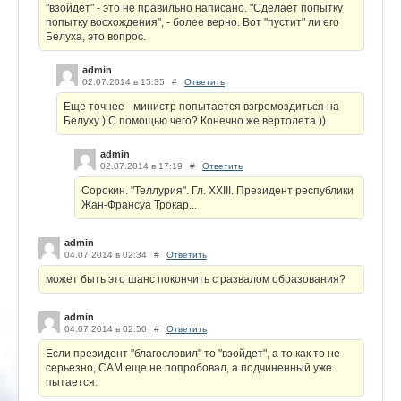
"взойдет" - это не правильно написано. "Сделает попытку
попытку восхождения", - более верно. Вот "пустит" ли его
Белуха, это вопрос.
admin
02.07.2014 в 15:35
#
Ответить
Еще точнее - министр попытается взгромоздиться на
Белуху ) С помощью чего? Конечно же вертолета ))
admin
02.07.2014 в 17:19
#
Ответить
Сорокин. "Теллурия". Гл. XXIII. Президент республики
Жан-Франсуа Трокар...
admin
04.07.2014 в 02:34
#
Ответить
может быть это шанс покончить с развалом образования?
admin
04.07.2014 в 02:50
#
Ответить
Если президент "благословил" то "взойдет", а то как то не
серьезно, САМ еще не попробовал, а подчиненный уже
пытается.