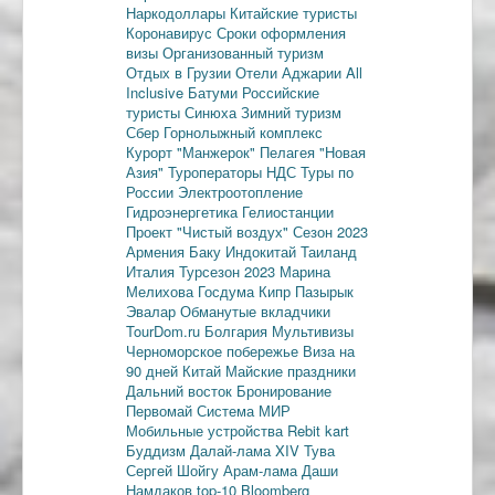
Наркодоллары
Китайские туристы
Коронавирус
Сроки оформления
визы
Организованный туризм
Отдых в Грузии
Отели Аджарии
All
Inclusive
Батуми
Российские
туристы
Синюха
Зимний туризм
Сбер
Горнолыжный комплекс
Курорт "Манжерок"
Пелагея
"Новая
Азия"
Туроператоры
НДС
Туры по
России
Электроотопление
Гидроэнергетика
Гелиостанции
Проект "Чистый воздух"
Сезон 2023
Армения
Баку
Индокитай
Таиланд
Италия
Турсезон 2023
Марина
Мелихова
Госдума
Кипр
Пазырык
Эвалар
Обманутые вкладчики
TourDom.ru
Болгария
Мультивизы
Черноморское побережье
Виза на
90 дней
Китай
Майские праздники
Дальний восток
Бронирование
Первомай
Система МИР
Мобильные устройства
Rebit kart
Буддизм
Далай-лама XIV
Тува
Сергей Шойгу
Арам-лама
Даши
Намдаков
top-10
Bloomberg