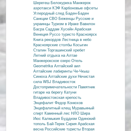
Шерегеш
Белокуриха
Манжерок
аэротакси
КЭФ
Карбоновые офсеты
Углеродный след
Баден-Баден
Санкции
СВО
Беженцы
Русские и
украинцы
Туризм в Ираке
Вавилон
Басра
Саддам Хусейн
Арабская
Венеция
Руссо туристо
Красноярск
Книга рекордов
Лестница в небо
Красноярские столбы
Косыгин
Сталин
Торгашинский хребет
Летний отдыха на Алтае
Манжерокское озеро
Отель
Geometrika
Алтайский аил
Алтайские лабиринты
Че-Чкыш
Синюха
Алтайские духи
Нечистая
сила
WSJ
Владивосток
Достопримечательности
Памятник
гитаре на берегу Катуни
Владивостокская крепость
Энцефалит
Федор Конюхов
Энцефалитный клещ
Муравьиный
спирт
Каменный лес
НЛО
Шира
Июс
Калмыкия
Буддизм
Одинокий
тополь
Бай-Терек
Сирия
Арабская
весна
Российские туристы
Вторая