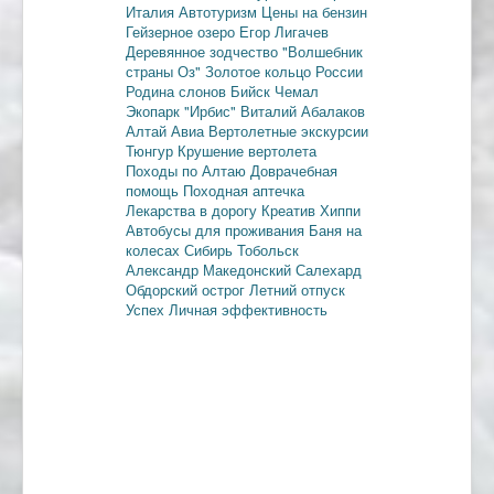
Италия
Автотуризм
Цены на бензин
Гейзерное озеро
Егор Лигачев
Деревянное зодчество
"Волшебник
страны Оз"
Золотое кольцо России
Родина слонов
Бийск
Чемал
Экопарк "Ирбис"
Виталий Абалаков
Алтай Авиа
Вертолетные экскурсии
Тюнгур
Крушение вертолета
Походы по Алтаю
Доврачебная
помощь
Походная аптечка
Лекарства в дорогу
Креатив
Хиппи
Автобусы для проживания
Баня на
колесах
Сибирь
Тобольск
Александр Македонский
Салехард
Обдорский острог
Летний отпуск
Успех
Личная эффективность