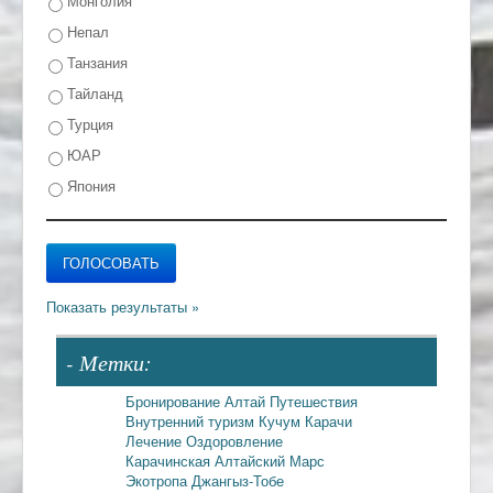
Монголия
Непал
Танзания
Тайланд
Турция
ЮАР
Япония
- Метки:
Бронирование
Алтай
Путешествия
Внутренний туризм
Кучум
Карачи
Лечение
Оздоровление
Карачинская
Алтайский Марс
Экотропа
Джангыз-Тобе