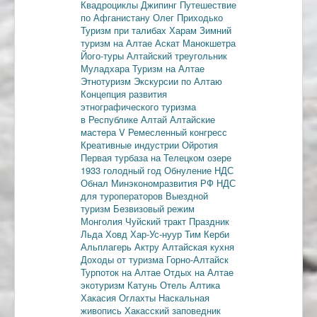
Квадроциклы
Джипинг
Путешествие
по Афганистану
Олег Приходько
Туризм при талибах
Харам
Зимний
туризм на Алтае
Аскат
Манокшетра
Його-туры
Алтайский треугольник
Муладхара
Туризм на Алтае
Этнотуризм
Экскурсии по Алтаю
Концепция развития
этнографического туризма
в Республике Алтай
Алтайские
мастера
V Ремесленный конгресс
Креативные индустрии
Ойротия
Первая турбаза на Телецком озере
1933 голодный год
Обнуление НДС
Обнал
Минэкономразвития РФ
НДС
для туроператоров
Выездной
туризм
Безвизовый режим
Монголия
Чуйский тракт
Праздник
Льда
Ховд
Хар-Ус-нуур
Тим Керби
Альплагерь Актру
Алтайская кухня
Доходы от туризма
Горно-Алтайск
Турпоток на Алтае
Отдых на Алтае
экотуризм
Катунь
Отель Алтика
Хакасия
Оглахты
Наскальная
живопись
Хакасский заповедник