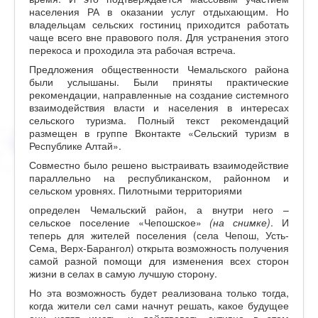
населения РА в оказании услуг отдыхающим. Но
владельцам сельских гостиниц приходится работать
чаще всего вне правового поля. Для устранения этого
перекоса и проходила эта рабочая встреча.
Предложения общественности Чемальского района
были услышаны. Были приняты практические
рекомендации, направленные на создание системного
взаимодействия власти и населения в интересах
сельского туризма. Полный текст рекомендаций
размещен в группе Вконтакте «Сельский туризм в
Республике Алтай».
Совместно было решено выстраивать взаимодействие
параллельно на республиканском, районном и
сельском уровнях. Пилотными территориями
определен Чемальский район, а внутри него –
сельское поселение «Чепошское»
(на снимке)
. И
теперь для жителей поселения (села Чепош, Усть-
Сема, Верх-Барангол) открыта возможность получения
самой разной помощи для изменения всех сторон
жизни в селах в самую лучшую сторону.
Но эта возможность будет реализована только тогда,
когда жители сел сами начнут решать, какое будущее
они хотят иметь, и действовать активно в этом