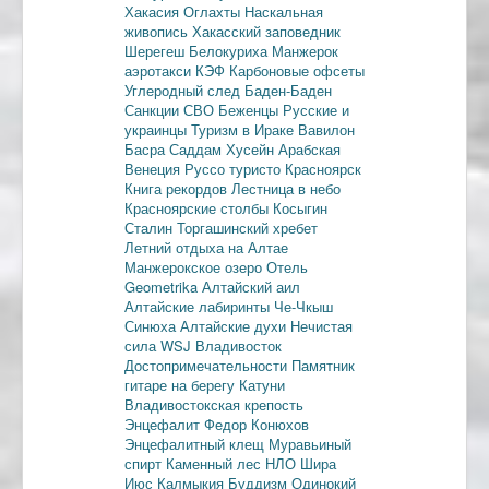
Хакасия
Оглахты
Наскальная
живопись
Хакасский заповедник
Шерегеш
Белокуриха
Манжерок
аэротакси
КЭФ
Карбоновые офсеты
Углеродный след
Баден-Баден
Санкции
СВО
Беженцы
Русские и
украинцы
Туризм в Ираке
Вавилон
Басра
Саддам Хусейн
Арабская
Венеция
Руссо туристо
Красноярск
Книга рекордов
Лестница в небо
Красноярские столбы
Косыгин
Сталин
Торгашинский хребет
Летний отдыха на Алтае
Манжерокское озеро
Отель
Geometrika
Алтайский аил
Алтайские лабиринты
Че-Чкыш
Синюха
Алтайские духи
Нечистая
сила
WSJ
Владивосток
Достопримечательности
Памятник
гитаре на берегу Катуни
Владивостокская крепость
Энцефалит
Федор Конюхов
Энцефалитный клещ
Муравьиный
спирт
Каменный лес
НЛО
Шира
Июс
Калмыкия
Буддизм
Одинокий