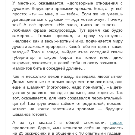
У местных, оказывается, «договорные отношения с
духами». Верующие привыкли
просить
Бога, а тут всё
просто: «ты — мне, я — тебе». Если же не умеешь
договариваться с духами — жди «ответочку». Почему
так? А всё просто: «Не знаю, никто не знает» —
любимая фраза экскурсовода. Тут время как будто
замерло… Только приехал, и сразу чувствуешь:
«человек, как и весь животный мир, подчиняется миру
духов и законам природы». Какой тебе интернет, какие
заводы? Того и гляди, выйдет из-за соседней скалы
губернатор в шкуре барса на голое тело, дико
закричит, захохочет, и давай тебя на охоту зазывать —
мамонтов бить в соседней долине…
Как и несколько веков назад, выведала любопытная
Дарья, местные не только пасут скот или охотятся, они
ещё и шаманят (поголовно, надо понимать), «а дети
учатся управлять лошадью раньше, чем ходить». Так
вот, оказывается, для чего создавался перинатальный
центр! Там грудничков тайком от родителей, похоже,
катают на конях заветными тропами — будущих
шаманов готовят.
А их тут хватает: в общей сложности,
пишет
прелестная Дарья, «мы испытали себя на прочность
на 25 экскурсиях и в общении с 10 опытными гидами,