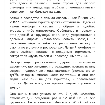
есть здесь и сейчас». Такие строки для любого
отельера или владельца турбазы с «ненавязчивым»
сервисом — как бальзам на душу.
Алтай в соседстве с такими словами, как Resort или
Village, истинного туриста должен отпугивать. Здесь не
нужен комфорт и сервис по образу и подобию
турецкого либо египетского. Собираясь в поездку в
этот дивный и чарующий край, надо устремляться к
дальним мирам: «готовьтесь ловить звёзды на
бескрайне чёрном небе на расстоянии вытянутой
руки, а не в отелях и ресторанах». Лучший комфорт —
возле зелёной палатки, с походным термосом, и
вокруг тебя «духи, мысли и неразгаданные тайны».
Экскурсоводы рассказывали Дарье о «закрытых
деревнях», где алчущих и страждущих познать истину
встретят «даровитые люди, шаманы» (сколько же их
тут?!), которым многое «открывается»... и они всё
видят. «Но они не для туристов», - обламывает
строгая Дарья всех, кто привык ходить «гуськом в
толпе».
Она очень много узнала за эти 7 дней. «Алтайцы
отмечают дни рождения раз в 12 лет! Но на всю
деревню». Так и написано. Или вот ещё: «Алтайские