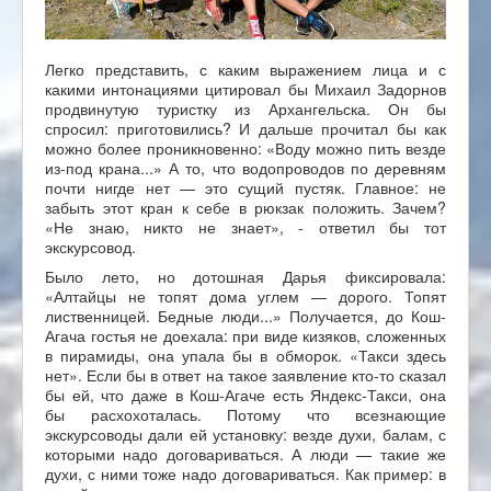
Легко представить, с каким выражением лица и с
какими интонациями цитировал бы Михаил Задорнов
продвинутую туристку из Архангельска. Он бы
спросил: приготовились? И дальше прочитал бы как
можно более проникновенно: «Воду можно пить везде
из-под крана...» А то, что водопроводов по деревням
почти нигде нет — это сущий пустяк. Главное: не
забыть этот кран к себе в рюкзак положить. Зачем?
«Не знаю, никто не знает», - ответил бы тот
экскурсовод.
Было лето, но дотошная Дарья фиксировала:
«Алтайцы не топят дома углем — дорого. Топят
лиственницей. Бедные люди...» Получается, до Кош-
Агача гостья не доехала: при виде кизяков, сложенных
в пирамиды, она упала бы в обморок. «Такси здесь
нет». Если бы в ответ на такое заявление кто-то сказал
бы ей, что даже в Кош-Агаче есть Яндекс-Такси, она
бы расхохоталась. Потому что всезнающие
экскурсоводы дали ей установку: везде духи, балам, с
которыми надо договариваться. А люди — такие же
духи, с ними тоже надо договариваться. Как пример: в