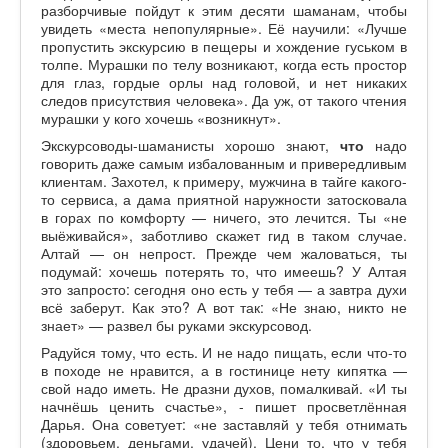
разборчивые пойдут к этим десяти шаманам, чтобы
увидеть «места непопулярные». Её научили: «Лучше
пропустить экскурсию в пещеры и хождение гуськом в
толпе. Мурашки по телу возникают, когда есть простор
для глаз, гордые орлы над головой, и нет никаких
следов присутствия человека». Да уж, от такого чтения
мурашки у кого хочешь «возникнут».
Экскурсоводы-шаманисты хорошо знают,
что
надо
говорить даже самым избалованным и привередливым
клиентам. Захотел, к примеру, мужчина в тайге какого-
то сервиса, а дама приятной наружности затосковала
в горах по комфорту — ничего, это лечится. Ты «не
выёживайся», заботливо скажет гид в таком случае.
Алтай — он непрост. Прежде чем жаловаться, ты
подумай: хочешь потерять то, что имеешь? У Алтая
это запросто: сегодня оно есть у тебя — а завтра духи
всё заберут. Как это? А вот так: «Не знаю, никто не
знает» — развел бы руками экскурсовод.
Радуйся тому, что есть. И не надо пищать, если что-то
в походе не нравится, а в гостинице нету кипятка —
свой надо иметь. Не дразни духов, помалкивай. «И ты
начнёшь ценить счастье», - пишет просветлённая
Дарья. Она советует: «не заставляй у тебя отнимать
(здоровьем, деньгами, удачей). Цени то, что у тебя