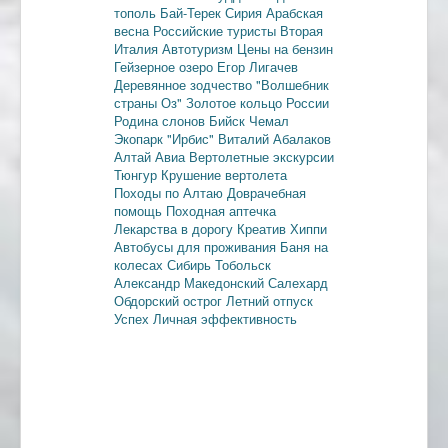
тополь
Бай-Терек
Сирия
Арабская
весна
Российские туристы
Вторая
Италия
Автотуризм
Цены на бензин
Гейзерное озеро
Егор Лигачев
Деревянное зодчество
"Волшебник
страны Оз"
Золотое кольцо России
Родина слонов
Бийск
Чемал
Экопарк "Ирбис"
Виталий Абалаков
Алтай Авиа
Вертолетные экскурсии
Тюнгур
Крушение вертолета
Походы по Алтаю
Доврачебная
помощь
Походная аптечка
Лекарства в дорогу
Креатив
Хиппи
Автобусы для проживания
Баня на
колесах
Сибирь
Тобольск
Александр Македонский
Салехард
Обдорский острог
Летний отпуск
Успех
Личная эффективность