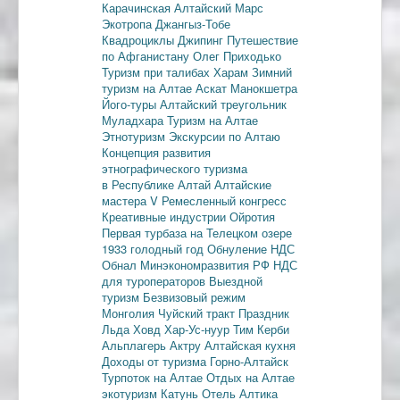
Карачинская
Алтайский Марс
Экотропа
Джангыз-Тобе
Квадроциклы
Джипинг
Путешествие
по Афганистану
Олег Приходько
Туризм при талибах
Харам
Зимний
туризм на Алтае
Аскат
Манокшетра
Його-туры
Алтайский треугольник
Муладхара
Туризм на Алтае
Этнотуризм
Экскурсии по Алтаю
Концепция развития
этнографического туризма
в Республике Алтай
Алтайские
мастера
V Ремесленный конгресс
Креативные индустрии
Ойротия
Первая турбаза на Телецком озере
1933 голодный год
Обнуление НДС
Обнал
Минэкономразвития РФ
НДС
для туроператоров
Выездной
туризм
Безвизовый режим
Монголия
Чуйский тракт
Праздник
Льда
Ховд
Хар-Ус-нуур
Тим Керби
Альплагерь Актру
Алтайская кухня
Доходы от туризма
Горно-Алтайск
Турпоток на Алтае
Отдых на Алтае
экотуризм
Катунь
Отель Алтика