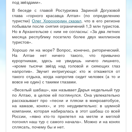
под звёздами».
В беседе с главой Ростуризма Зариной Догузовой
глава «горного красавца Алтая» (по определению
туристки)
Олег Хорохордин сказал
, что в его регионе
побывали после снятия ограничений 1,3 млн туристов.
Но в Архангельске с ним не согласны: «За два летних
месяца республику посетило более двух миллионов
туристов».
Хорошо ли на море? Вопрос, конечно, риторический.
На Алтае нет ничего такого, что привычно
курортникам, здесь не увидишь ничего лишнего,
«кроме тысячи звёзд над головой и сияющих глаз
напротив». Звучит интригующе: кто ж откажется от
такого отдыха, когда напротив сидит человек (а то и
вовсе не один) с такими глазами.
«Веселый шабаш», как называет Дарья недельный тур
по Алтаю, в целом ей поглянулся. Она увлекательно
рассказывает про «песни и пляски в микроавтобусе,
на камазе, конях», и это неудивительно: в шумной
компании, которая набиралась в этот шабаш со всей
России, «явно кто-то прилетел на метле и метлой
погонял наш тур с самого начала». Можно и на конях
сплясать, почему бы и нет.