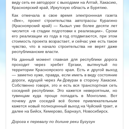
виду сеть ее автодорог с выходами на Алтай, Хакасию,
Красноярский край, Иркутскую область и Бурятию.
Как отмечала в свое время электроннная газета
«Век»,
проект строительства автотрассы Курагино
(Красноярский край) — Кызыл уже более десяти лет
числится «в стадии подготовки к реализации». Сроки
его реализации из года в год отодвигаются, при этом
стоимость проекта возрастает, и сейчас уже есть такое
чувство, что в начало строительства не верят даже
республиканские власти.
На данный момент главная для республики дорога
проходит через хребет Ергаки, вытянутый по
территории Красноярского края. Есть и другой выход
— заметно хуже, правда, если иметь в виду состояние
дороги, идущей через Ак-Довурак в сторону Хакасии.
Собственно говоря, это и есть вся транспортная сеть
соседней республики. Это кажется невероятным, но
тувинцам куда проще попадать в Монголию. Вот
почему для соседей всё более привлекательным
кажется новый полноценный выход на Чуйский тракт, и
далее на Бийск, Кемерово, Барнаул, Новосибирск.
Дорога к перевалу по долине реки Бугузун