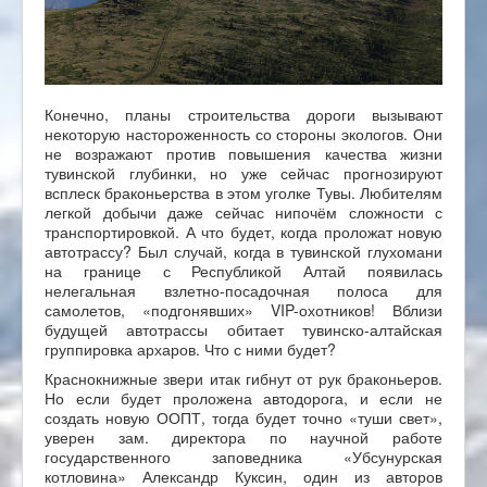
Конечно, планы строительства дороги вызывают
некоторую настороженность со стороны экологов. Они
не возражают против повышения качества жизни
тувинской глубинки, но уже сейчас прогнозируют
всплеск браконьерства в этом уголке Тувы. Любителям
легкой добычи даже сейчас нипочём сложности с
транспортировкой. А что будет, когда проложат новую
автотрассу? Был случай, когда в тувинской глухомани
на границе с Республикой Алтай появилась
нелегальная взлетно-посадочная полоса для
самолетов, «подгонявших» VIP-охотников! Вблизи
будущей автотрассы обитает тувинско-алтайская
группировка архаров. Что с ними будет?
Краснокнижные звери итак гибнут от рук браконьеров.
Но если будет проложена автодорога, и если не
создать новую ООПТ, тогда будет точно «туши свет»,
уверен зам. директора по научной работе
государственного заповедника «Убсунурская
котловина» Александр Куксин, один из авторов