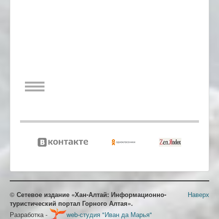
©
Сетевое издание «Хан-Алтай: Информационно-
Наверх
туристический портал Горного Алтая».
Разработка -
web-студия "Иван да Марья"