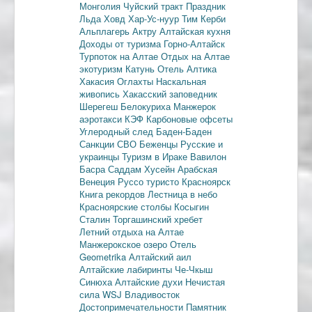
Монголия
Чуйский тракт
Праздник
Льда
Ховд
Хар-Ус-нуур
Тим Керби
Альплагерь Актру
Алтайская кухня
Доходы от туризма
Горно-Алтайск
Турпоток на Алтае
Отдых на Алтае
экотуризм
Катунь
Отель Алтика
Хакасия
Оглахты
Наскальная
живопись
Хакасский заповедник
Шерегеш
Белокуриха
Манжерок
аэротакси
КЭФ
Карбоновые офсеты
Углеродный след
Баден-Баден
Санкции
СВО
Беженцы
Русские и
украинцы
Туризм в Ираке
Вавилон
Басра
Саддам Хусейн
Арабская
Венеция
Руссо туристо
Красноярск
Книга рекордов
Лестница в небо
Красноярские столбы
Косыгин
Сталин
Торгашинский хребет
Летний отдыха на Алтае
Манжерокское озеро
Отель
Geometrika
Алтайский аил
Алтайские лабиринты
Че-Чкыш
Синюха
Алтайские духи
Нечистая
сила
WSJ
Владивосток
Достопримечательности
Памятник