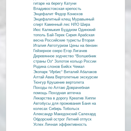
гитаре на берегу Катуни
Владивостокская крепость
Энцефалит
Федор Конюхов
Энцефалитный клещ
Муравьиный
спирт
Каменный лес
НЛО
Шира
Июс
Калмыкия
Буддизм
Одинокий
тополь
Бай-Терек
Сирия
Арабская
весна
Российские туристы
Вторая
Италия
Автотуризм
Цены на бензин
Гейзерное озеро
Егор Лигачев
Деревянное зодчество
"Волшебник
страны Оз"
Золотое кольцо России
Родина слонов
Бийск
Чемал
Экопарк "Ирбис"
Виталий Абалаков
Алтай Авиа
Вертолетные экскурсии
Тюнгур
Крушение вертолета
Походы по Алтаю
Доврачебная
помощь
Походная аптечка
Лекарства в дорогу
Креатив
Хиппи
Автобусы для проживания
Баня на
колесах
Сибирь
Тобольск
Александр Македонский
Салехард
Обдорский острог
Летний отпуск
Успех
Личная эффективность