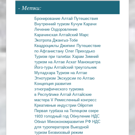
- Метки:
Бронирование
Алтай
Путешествия
Внутренний туризм
Кучум
Карачи
Лечение
Оздоровление
Карачинская
Алтайский Марс
Экотропа
Джангыз-Тобе
Квадроциклы
Джипинг
Путешествие
по Афганистану
Олег Приходько
Туризм при талибах
Харам
Зимний
туризм на Алтае
Аскат
Манокшетра
Його-туры
Алтайский треугольник
Муладхара
Туризм на Алтае
Этнотуризм
Экскурсии по Алтаю
Концепция развития
этнографического туризма
в Республике Алтай
Алтайские
мастера
V Ремесленный конгресс
Креативные индустрии
Ойротия
Первая турбаза на Телецком озере
1933 голодный год
Обнуление НДС
Обнал
Минэкономразвития РФ
НДС
для туроператоров
Выездной
туризм
Безвизовый режим