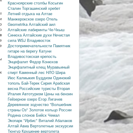
Красноярские столбы
Косыгин
Сталин
Торгашинский хребет
т
Летний отдыха на Алтае
и
Манжерокское озеро
Отель
р
Geometrika
Алтайский аил
о
Алтайские лабиринты
Че-Чкыш
в
Синюха
Алтайские духи
Нечистая
е
сила
WSJ
Владивосток
е
Достопримечательности
Памятник
гитаре на берегу Катуни
Владивостокская крепость
ы
Энцефалит
Федор Конюхов
Энцефалитный клещ
Муравьиный
х
спирт
Каменный лес
НЛО
Шира
Июс
Калмыкия
Буддизм
Одинокий
тополь
Бай-Терек
Сирия
Арабская
весна
Российские туристы
Вторая
Италия
Автотуризм
Цены на бензин
Гейзерное озеро
Егор Лигачев
Деревянное зодчество
"Волшебник
страны Оз"
Золотое кольцо России
Родина слонов
Бийск
Чемал
Экопарк "Ирбис"
Виталий Абалаков
Алтай Авиа
Вертолетные экскурсии
Тюнгур
Крушение вертолета