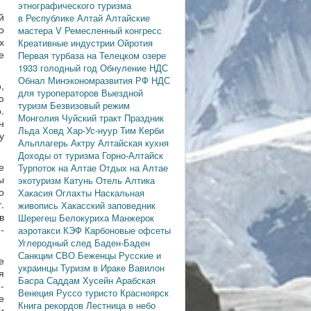
этнографического туризма
й
в Республике Алтай
Алтайские
о
мастера
V Ремесленный конгресс
х
Креативные индустрии
Ойротия
е
Первая турбаза на Телецком озере
1933 голодный год
Обнуление НДС
Обнал
Минэкономразвития РФ
НДС
,
для туроператоров
Выездной
ю
туризм
Безвизовый режим
.
Монголия
Чуйский тракт
Праздник
н
Льда
Ховд
Хар-Ус-нуур
Тим Керби
у
Альплагерь Актру
Алтайская кухня
Доходы от туризма
Горно-Алтайск
е
Турпоток на Алтае
Отдых на Алтае
ы
экотуризм
Катунь
Отель Алтика
о
Хакасия
Оглахты
Наскальная
.
живопись
Хакасский заповедник
в
Шерегеш
Белокуриха
Манжерок
-
аэротакси
КЭФ
Карбоновые офсеты
Углеродный след
Баден-Баден
Санкции
СВО
Беженцы
Русские и
е
украинцы
Туризм в Ираке
Вавилон
я
Басра
Саддам Хусейн
Арабская
-
Венеция
Руссо туристо
Красноярск
е
Книга рекордов
Лестница в небо
и