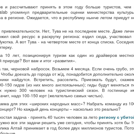
ов и рассчитывают принять в этом году больше туристов, чем 
lab упомянул предварительные оценки министерства культуры
а в регионе. Ожидается, что в республику нынче летом приедут н
 привлекательности. Нет, Тува не на последнем месте. Даже личн
ил свой ресурс в раскрутку региона: ездил сюда, участвовал 
котка. А вот Тува - на четвертом месте от конца списка. Соседня
ятерку.
за 10 лет, позиционируя туризм как один из драйверов местно
 природе? Вот вам и итог «развития».
 так, черновой набросок. Возьмем 4 месяца. Если очень грубо, эт
. Чтобы доехать до города от ж/д, понадобится дополнительно окол
ики найдутся. Встретить, расселить. Приезжать будут, скажем
0-150 гидов (из них много англоязычных); гиды будут меняться п
х нужно 300 человек на туристический сезон. В гостинице и
ачит, надо 100-150 юрт (желательно самых чистых).
амма для этих «широких народных масс»? Набрать команду из 10
онцерт? Но каждый день концерты – насколько это реально?
простая задача - принять 40 тысяч человек за лето
региону с убито
нужно все эти задачи решить уже сегодня, чтобы принять хотя бы 1
блика Алтай принимает в год более двух миллионов туристов. Пото
 больше.