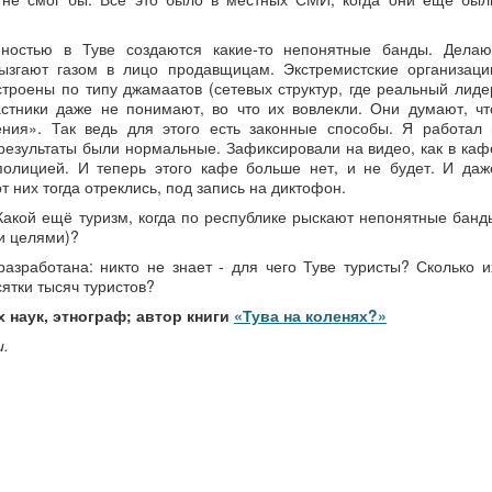
пностью в Туве создаются какие-то непонятные банды. Делаю
ызгают газом в лицо продавщицам. Экстремистские организаци
строены по типу джамаатов (сетевых структур, где реальный лиде
астники даже не понимают, во что их вовлекли. Они думают, чт
ения». Так ведь для этого есть законные способы. Я работал 
 результаты были нормальные. Зафиксировали на видео, как в каф
полицией. И теперь этого кафе больше нет, и не будет. И даж
 них тогда отреклись, под запись на диктофон.
Какой ещё туризм, когда по республике рыскают непонятные банд
ми целями)?
азработана: никто не знает - для чего Туве туристы? Сколько и
ятки тысяч туристов?
 наук, этнограф; автор книги
«Тува на коленях?»
и.