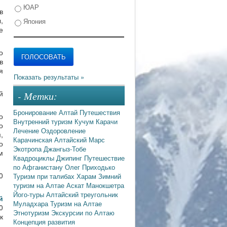
ЮАР
в
,
Япония
е
о
в
я
й
- Метки:
Бронирование
Алтай
Путешествия
о
Внутренний туризм
Кучум
Карачи
о
Лечение
Оздоровление
,
Карачинская
Алтайский Марс
о
Экотропа
Джангыз-Тобе
м
Квадроциклы
Джипинг
Путешествие
по Афганистану
Олег Приходько
0
Туризм при талибах
Харам
Зимний
туризм на Алтае
Аскат
Манокшетра
Його-туры
Алтайский треугольник
й
Муладхара
Туризм на Алтае
0
Этнотуризм
Экскурсии по Алтаю
к
Концепция развития