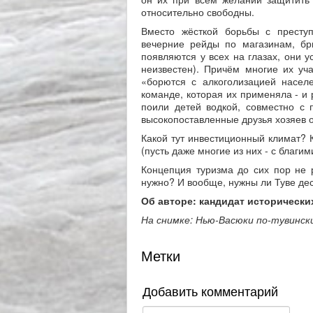
относительно свободны.
Вместо жёсткой борьбы с престу
вечерние рейды по магазинам, бр
появляются у всех на глазах, они у
неизвестен). Причём многие их уч
«борются с алкоголизацией насел
команде, которая их применяла - и
поили детей водкой, совместно с 
высокопоставленные друзья хозяев от
Какой тут инвестиционный климат? 
(пусть даже многие из них - с благи
Концепция туризма до сих пор не р
нужно? И вообще, нужны ли Туве дес
Об авторе:
кандидат исторических
На снимке: Нью-Васюки по-тувинск
Метки
Добавить комментарий