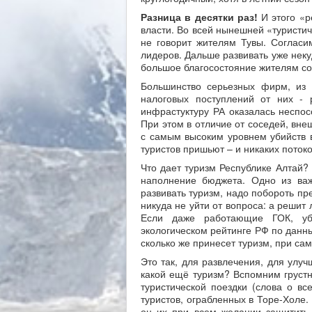
Разница в десятки раз!
И этого «р
власти. Во всей нынешней «туристич
не говорит жителям Тувы. Согласим
лидеров. Дальше развивать уже неку
большое благосостояние жителям со
Большинство серьезных фирм, из 
налоговых поступлений от них - 
инфрастуктуру РА оказалась неспосо
При этом в отличие от соседей, внеш
с самым высоким уровнем убийств в
туристов пришьют – и никаких потоков
Что дает туризм Республике Алтай? 
наполнение бюджета. Одно из важ
развивать туризм, надо побороть пре
никуда не уйти от вопроса: а решит
Если даже работающие ГОК, уб
экологическом рейтинге РФ по данн
сколько же принесет туризм, при са
Это так, для развлечения, для улуч
какой ещё туризм? Вспомним грустн
туристической поездки (слова о в
туристов, ограбленных в Торе-Холе. 
он их при всем желании защитить