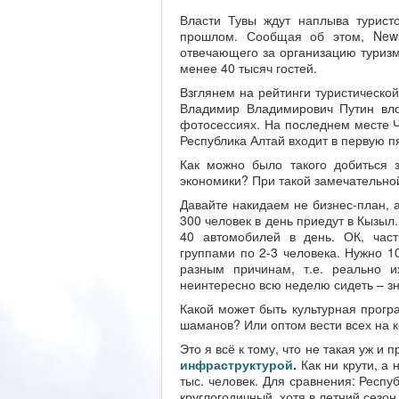
Власти Тувы ждут наплыва турист
прошлом. Сообщая об этом, News
отвечающего за организацию туризм
менее 40 тысяч гостей.
Взглянем на рейтинги туристической
Владимир Владимирович Путин влож
фотосессиях. На последнем месте Чу
Республика Алтай входит в первую п
Как можно было такого добиться 
экономики? При такой замечательной
Давайте накидаем не бизнес-план, а
300 человек в день приедут в Кызыл
40 автомобилей в день. ОК, частн
группами по 2-3 человека. Нужно 10
разным причинам, т.е. реально и
неинтересно всю неделю сидеть – зн
Какой может быть культурная прогр
шаманов? Или оптом вести всех на к
Это я всё к тому, что не такая уж и 
инфраструктурой
.
Как ни крути, а 
тыс. человек. Для сравнения: Респу
круглогодичный, хотя в летний сезон