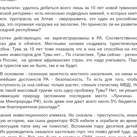
езультата» удалось добиться всего лишь за 10 лет новой тувинско
еской риторике» есть несколько подводных камней, о которых никт
ся, туротрасль на Алтае - сверхразвита, это один из российски
да, это огромная нагрузка на экологию. Но принесло ли ее развити
седней республики?
сотен действующих, не зарегистрированы в РА. Соответственно
раз два и обчёлся. Местными силами создавать туристическу
бна. Тува за 10 лет тоже показала что и она не способна на это
них инвесторов для Тувы нет... По статистике, Тува сейчас - регио
 России, на уровне африканских стран, это надо учитывать. Пар
 туристов как не было, так и не будет.
В основном - сезонную занятость местного населения, но никак н
нейших достоинств РА - безопасность. То есть для того, чтоб
ступность (а она сейчас только растет, гляньте статистику МВД). Н
 ли такой массовый туризм хоть одну проблему Тувы? Нет, не решит
ивающие природу (вспомним последнее место «Лунсина» 
ым Минприроды РФ), если даже они дают всего около 5% бюджета 
мом благоприятном раскладе?
шения инвестиционного климата. Но сначала - преступность, инач
ую историю, как сына директора ФСБ избили и ограбили во врем
семогущем папе ему не помогли). Вспомним пару десятков детей
Их руководитель оказался настолько глуп, что повёз детей туда, гд
 не смог бы. Всё это было в местных СМИ, когда они еще был