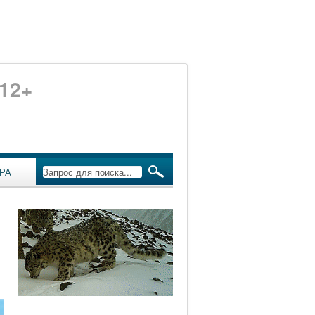
12+
РА