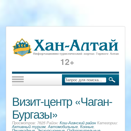
12+
Визит-центр «Чаган-
Бургазы»
Просмотров: 7625 Район:
Кош-Агачский район
Категории:
Активный туризм
,
Автомобильные
,
Конные
,
Пешеходные
,
Экскурсионные
,
Оздоровительные