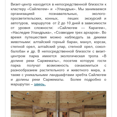
Визит-центр находится в непосредственной близости к
кластеру «Сайлюгем» и «Уландрык». Мы занимаемся
организацией познавательных, эколого-
просветительских, конных, пеших экскурсий и
автотуров, маршрутов от 2 до 10 дней в зависимости
от уровня сложности: «Сайлюгем — Карагем»,
«Наследие Уландрыка», «Созвездие трех архаров». Во
время путешествия можно наблюдать за дикими
животными: алтайский горный баран, манул, корсак,
степной орел, алтайский улар, степной орел, сокол-
балобан и др. В непосредственной близости с визит-
центром парка имеется экологическая тропа «В
долине реки Саржематы», посетив которую гости
парка получат возможность ознакомиться с
разнообразием растительного и животного мира, а
также с уникальными ландшафтами хребта Сайлюгем
и долины реки Саржематы. Более подробно о
маршрутах –
здесь.