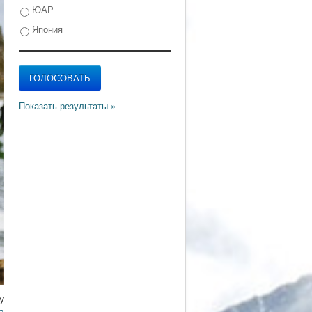
ЮАР
Япония
у
а