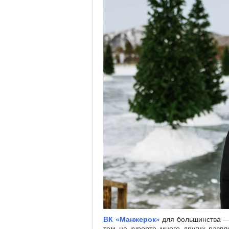
ВК «Манжерок»
для большинства — 
тем на курорте много других разв