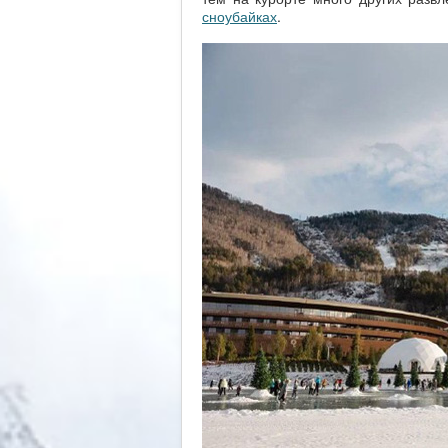
сноубайках
.