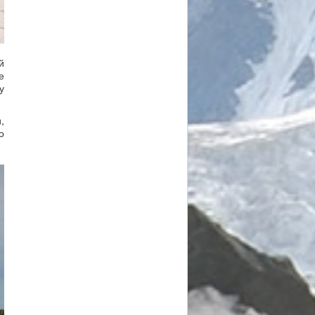
й
е
у
,
о