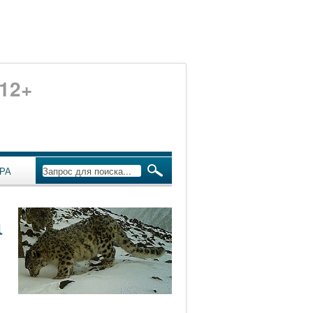
12+
РА
а