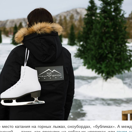
место катания на горных лыжах, сноубордах, «бубликах». А межд
лечений — таких, как прогулки на собачьих упряжках или
гонки н