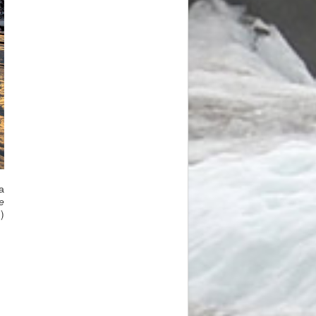
а
е
)