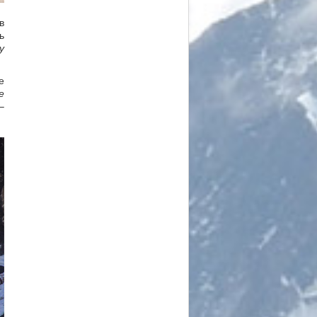
в
ь
у
е
е
–