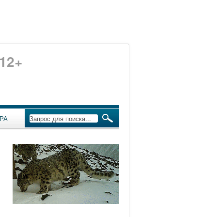
12+
РА