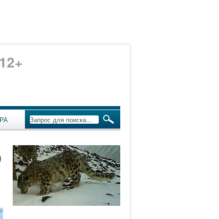
12+
РА
о