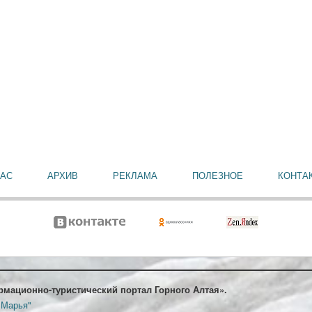
НАС
АРХИВ
РЕКЛАМА
ПОЛЕЗНОЕ
КОНТА
рмационно-туристический портал Горного Алтая».
 Марья"