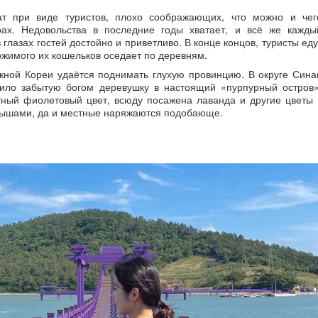
ат при виде туристов, плохо соображающих, что можно и чег
орах. Недовольства в последние годы хватает, и всё же кажды
глазах гостей достойно и приветливо. В конце концов, туристы еду
ержимого их кошельков оседает по деревням.
жной Кореи удаётся поднимать глухую провинцию. В округе Сина
тило забытую богом деревушку в настоящий «пурпурный остров»
ный фиолетовый цвет, всюду посажена лаванда и другие цветы 
крышами, да и местные наряжаются подобающе.