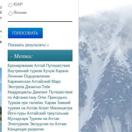
ЮАР
о
й
Япония
т
н
:
в
- Метки:
Бронирование
Алтай
Путешествия
Внутренний туризм
Кучум
Карачи
Лечение
Оздоровление
Карачинская
Алтайский Марс
Экотропа
Джангыз-Тобе
Квадроциклы
Джипинг
Путешествие
по Афганистану
Олег Приходько
Туризм при талибах
Харам
Зимний
туризм на Алтае
Аскат
Манокшетра
Його-туры
Алтайский треугольник
Муладхара
Туризм на Алтае
Этнотуризм
Экскурсии по Алтаю
Концепция развития