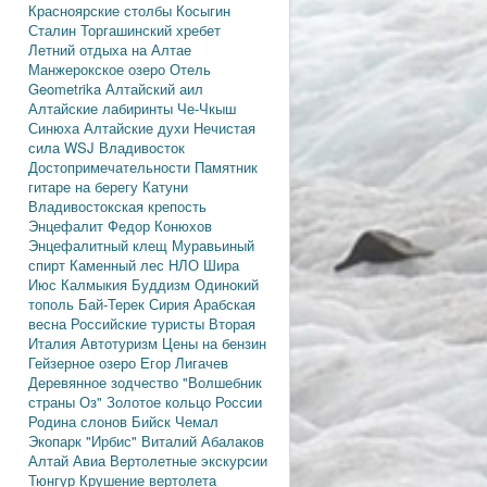
Красноярские столбы
Косыгин
Сталин
Торгашинский хребет
Летний отдыха на Алтае
Манжерокское озеро
Отель
Geometrika
Алтайский аил
Алтайские лабиринты
Че-Чкыш
Синюха
Алтайские духи
Нечистая
сила
WSJ
Владивосток
Достопримечательности
Памятник
гитаре на берегу Катуни
Владивостокская крепость
Энцефалит
Федор Конюхов
Энцефалитный клещ
Муравьиный
спирт
Каменный лес
НЛО
Шира
Июс
Калмыкия
Буддизм
Одинокий
тополь
Бай-Терек
Сирия
Арабская
весна
Российские туристы
Вторая
Италия
Автотуризм
Цены на бензин
Гейзерное озеро
Егор Лигачев
Деревянное зодчество
"Волшебник
страны Оз"
Золотое кольцо России
Родина слонов
Бийск
Чемал
Экопарк "Ирбис"
Виталий Абалаков
Алтай Авиа
Вертолетные экскурсии
Тюнгур
Крушение вертолета