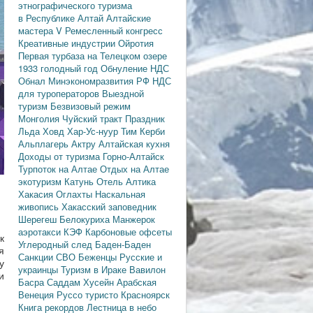
этнографического туризма
в Республике Алтай
Алтайские
мастера
V Ремесленный конгресс
Креативные индустрии
Ойротия
Первая турбаза на Телецком озере
1933 голодный год
Обнуление НДС
Обнал
Минэкономразвития РФ
НДС
для туроператоров
Выездной
туризм
Безвизовый режим
Монголия
Чуйский тракт
Праздник
Льда
Ховд
Хар-Ус-нуур
Тим Керби
Альплагерь Актру
Алтайская кухня
Доходы от туризма
Горно-Алтайск
Турпоток на Алтае
Отдых на Алтае
экотуризм
Катунь
Отель Алтика
Хакасия
Оглахты
Наскальная
живопись
Хакасский заповедник
Шерегеш
Белокуриха
Манжерок
аэротакси
КЭФ
Карбоновые офсеты
к
Углеродный след
Баден-Баден
я
Санкции
СВО
Беженцы
Русские и
у
украинцы
Туризм в Ираке
Вавилон
и
Басра
Саддам Хусейн
Арабская
Венеция
Руссо туристо
Красноярск
Книга рекордов
Лестница в небо