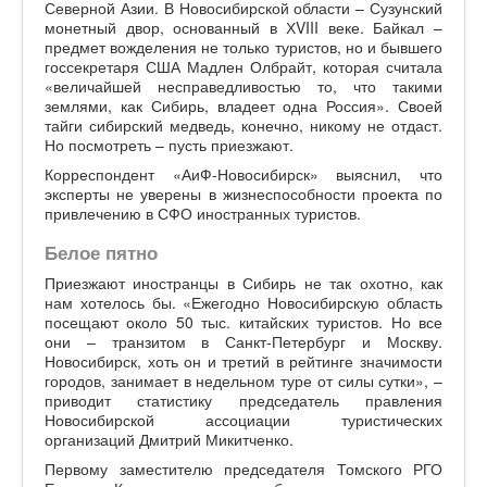
Северной Азии. В Новосибирской области – Сузунский
монетный двор, основанный в ХVIII веке. Байкал –
предмет вожделения не только туристов, но и бывшего
госсекретаря США Мадлен Олбрайт, которая считала
«величайшей несправедливостью то, что такими
землями, как Сибирь, владеет одна Россия». Своей
тайги сибирский медведь, конечно, никому не отдаст.
Но посмотреть – пусть приезжают.
Корреспондент «АиФ-Новосибирск» выяснил, что
эксперты не уверены в жизнеспособности проекта по
привлечению в СФО иностранных туристов.
Белое пятно
Приезжают иностранцы в Сибирь не так охотно, как
нам хотелось бы. «Ежегодно Новосибирскую область
посещают около 50 тыс. китайских туристов. Но все
они – транзитом в Санкт-Петербург и Москву.
Новосибирск, хоть он и третий в рейтинге значимости
городов, занимает в недельном туре от силы сутки», –
приводит статистику председатель правления
Новосибирской ассоциации туристических
организаций Дмитрий Микитченко.
Первому заместителю председателя Томского РГО