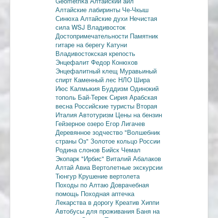
Geometrika
Алтайский аил
Алтайские лабиринты
Че-Чкыш
Синюха
Алтайские духи
Нечистая
сила
WSJ
Владивосток
Достопримечательности
Памятник
гитаре на берегу Катуни
Владивостокская крепость
Энцефалит
Федор Конюхов
Энцефалитный клещ
Муравьиный
спирт
Каменный лес
НЛО
Шира
Июс
Калмыкия
Буддизм
Одинокий
тополь
Бай-Терек
Сирия
Арабская
весна
Российские туристы
Вторая
Италия
Автотуризм
Цены на бензин
Гейзерное озеро
Егор Лигачев
Деревянное зодчество
"Волшебник
страны Оз"
Золотое кольцо России
Родина слонов
Бийск
Чемал
Экопарк "Ирбис"
Виталий Абалаков
Алтай Авиа
Вертолетные экскурсии
Тюнгур
Крушение вертолета
Походы по Алтаю
Доврачебная
помощь
Походная аптечка
Лекарства в дорогу
Креатив
Хиппи
Автобусы для проживания
Баня на