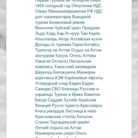
1933 голодный год
Обнуление НДС
Обнал
Минэкономразвития РФ
НДС
для туроператоров
Выездной
туризм
Безвизовый режим
Монголия
Чуйский тракт
Праздник
Льда
Ховд
Хар-Ус-нуур
Тим Керби
Альплагерь Актру
Алтайская кухня
Доходы от туризма
Горно-Алтайск
Турпоток на Алтае
Отдых на Алтае
экотуризм
Катунь
Отель Алтика
Хакасия
Оглахты
Наскальная
живопись
Хакасский заповедник
Шерегеш
Белокуриха
Манжерок
аэротакси
КЭФ
Карбоновые офсеты
Углеродный след
Баден-Баден
Санкции
СВО
Беженцы
Русские и
украинцы
Туризм в Ираке
Вавилон
Басра
Саддам Хусейн
Арабская
Венеция
Руссо туристо
Красноярск
Книга рекордов
Лестница в небо
Красноярские столбы
Косыгин
Сталин
Торгашинский хребет
Летний отдыха на Алтае
Манжерокское озеро
Отель