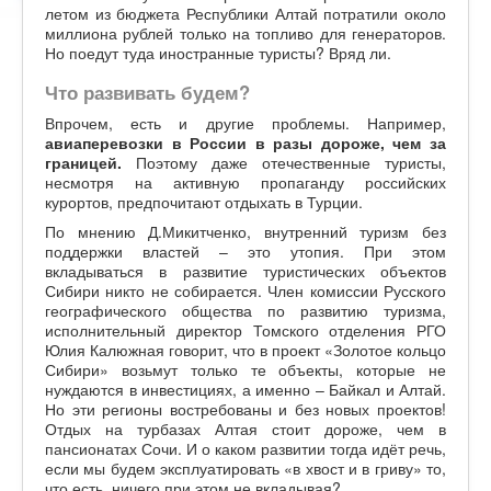
летом из бюджета Республики Алтай потратили около
миллиона рублей только на топливо для генераторов.
Но поедут туда иностранные туристы? Вряд ли.
Что развивать будем?
Впрочем, есть и другие проблемы. Например,
авиаперевозки в России в разы дороже, чем за
границей.
Поэтому даже отечественные туристы,
несмотря на активную пропаганду российских
курортов, предпочитают отдыхать в Турции.
По мнению Д.Микитченко, внутренний туризм без
поддержки властей – это утопия. При этом
вкладываться в развитие туристических объектов
Сибири никто не собирается. Член комиссии Русского
географического общества по развитию туризма,
исполнительный директор Томского отделения РГО
Юлия Калюжная говорит, что в проект «Золотое кольцо
Сибири» возьмут только те объекты, которые не
нуждаются в инвестициях, а именно – Байкал и Алтай.
Но эти регионы востребованы и без новых проектов!
Отдых на турбазах Алтая стоит дороже, чем в
пансионатах Сочи. И о каком развитии тогда идёт речь,
если мы будем эксплуатировать «в хвост и в гриву» то,
что есть, ничего при этом не вкладывая?