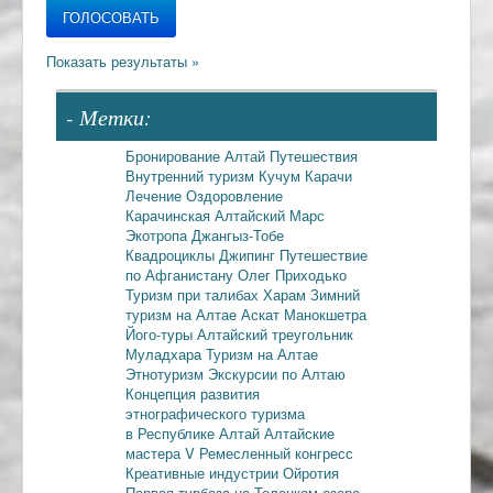
- Метки:
Бронирование
Алтай
Путешествия
Внутренний туризм
Кучум
Карачи
Лечение
Оздоровление
Карачинская
Алтайский Марс
Экотропа
Джангыз-Тобе
Квадроциклы
Джипинг
Путешествие
по Афганистану
Олег Приходько
Туризм при талибах
Харам
Зимний
туризм на Алтае
Аскат
Манокшетра
Його-туры
Алтайский треугольник
Муладхара
Туризм на Алтае
Этнотуризм
Экскурсии по Алтаю
Концепция развития
этнографического туризма
в Республике Алтай
Алтайские
мастера
V Ремесленный конгресс
Креативные индустрии
Ойротия
Первая турбаза на Телецком озере