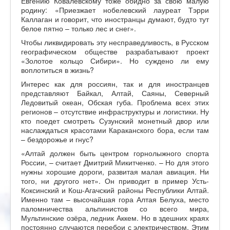
Евгению Ковалевскому тоже обидно за свою малую
родину: «Приезжает нобелевский лауреат Тэрри
Каллаган и говорит, что иностранцы думают, будто тут
белое пятно – только лес и снег».
Чтобы ликвидировать эту несправедливость, в Русском
географическом обществе разрабатывают проект
«Золотое кольцо Сибири». Но суждено ли ему
воплотиться в жизнь?
Интерес как для россиян, так и для иностранцев
представляют Байкал, Алтай, Саяны, Северный
Ледовитый океан, Обская губа. Проблема всех этих
регионов – отсутствие инфраструктуры и логистики. Ну
кто поедет смотреть Сузунский монетный двор или
наслаждаться красотами Караканского бора, если там
– бездорожье и гнус?
«Алтай должен быть центром горнолыжного спорта
России, – считает Дмитрий Микитченко. – Но для этого
нужны хорошие дороги, развитая малая авиация. Ни
того, ни другого нет». Он приводит в пример Усть-
Коксинский и Кош-Агачский районы Республики Алтай.
Именно там – высочайшая гора Алтая Белуха, место
паломничества альпинистов со всего мира,
Мультинские озёра, ледник Аккем. Но в здешних краях
постоянно случаются перебои с электричеством. Этим