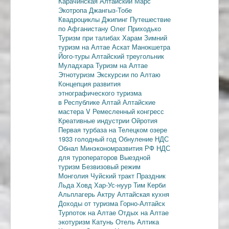
Карачинская
Алтайский Марс
Экотропа
Джангыз-Тобе
Квадроциклы
Джипинг
Путешествие
по Афганистану
Олег Приходько
Туризм при талибах
Харам
Зимний
туризм на Алтае
Аскат
Манокшетра
Його-туры
Алтайский треугольник
Муладхара
Туризм на Алтае
Этнотуризм
Экскурсии по Алтаю
Концепция развития
этнографического туризма
в Республике Алтай
Алтайские
мастера
V Ремесленный конгресс
Креативные индустрии
Ойротия
Первая турбаза на Телецком озере
1933 голодный год
Обнуление НДС
Обнал
Минэкономразвития РФ
НДС
для туроператоров
Выездной
туризм
Безвизовый режим
Монголия
Чуйский тракт
Праздник
Льда
Ховд
Хар-Ус-нуур
Тим Керби
Альплагерь Актру
Алтайская кухня
Доходы от туризма
Горно-Алтайск
Турпоток на Алтае
Отдых на Алтае
экотуризм
Катунь
Отель Алтика