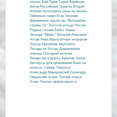
тополь
Бай-Терек
Сирия
Арабская
весна
Российские туристы
Вторая
Италия
Автотуризм
Цены на бензин
Гейзерное озеро
Егор Лигачев
Деревянное зодчество
"Волшебник
страны Оз"
Золотое кольцо России
Родина слонов
Бийск
Чемал
Экопарк "Ирбис"
Виталий Абалаков
Алтай Авиа
Вертолетные экскурсии
Тюнгур
Крушение вертолета
Походы по Алтаю
Доврачебная
помощь
Походная аптечка
Лекарства в дорогу
Креатив
Хиппи
Автобусы для проживания
Баня на
колесах
Сибирь
Тобольск
Александр Македонский
Салехард
Обдорский острог
Летний отпуск
Успех
Личная эффективность