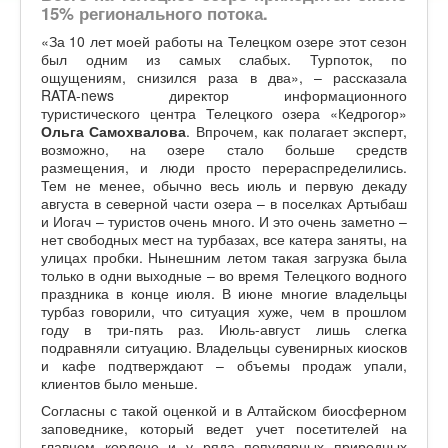
15% регионального потока.
«За 10 лет моей работы на Телецком озере этот сезон
был одним из самых слабых. Турпоток, по
ощущениям, снизился раза в два», – рассказала
RATA-news директор информационного
туристического центра Телецкого озера «Кедрогор»
Ольга Самохвалова
. Впрочем, как полагает эксперт,
возможно, на озере стало больше средств
размещения, и люди просто перераспределились.
Тем не менее, обычно весь июль и первую декаду
августа в северной части озера – в поселках Артыбаш
и Иогач – туристов очень много. И это очень заметно –
нет свободных мест на турбазах, все катера заняты, на
улицах пробки. Нынешним летом такая загрузка была
только в одни выходные – во время Телецкого водного
праздника в конце июля. В июне многие владельцы
турбаз говорили, что ситуация хуже, чем в прошлом
году в три-пять раз. Июль-август лишь слегка
подравняли ситуацию. Владельцы сувенирных киосков
и кафе подтверждают – объемы продаж упали,
клиентов было меньше.
Согласны с такой оценкой и в Алтайском биосферном
заповеднике, который ведет учет посетителей на
главном кордоне и у ряда популярных природных