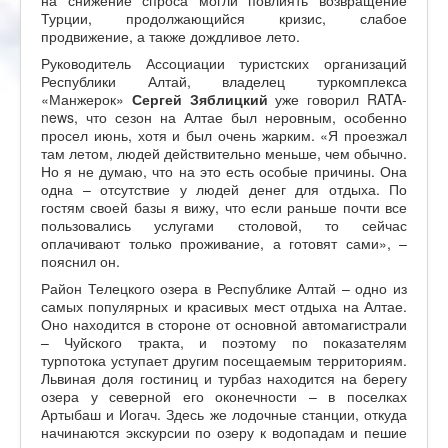
Турции, продолжающийся кризис, слабое
продвижение, а также дождливое лето.
Руководитель Ассоциации туристских организаций
Республики Алтай, владелец туркомплекса
«Манжерок»
Сергей Зяблицкий
уже говорил RATA-
news, что сезон на Алтае был неровным, особенно
просел июнь, хотя и был очень жарким. «Я проезжал
там летом, людей действительно меньше, чем обычно.
Но я не думаю, что на это есть особые причины. Она
одна – отсутствие у людей денег для отдыха. По
гостям своей базы я вижу, что если раньше почти все
пользовались услугами столовой, то сейчас
оплачивают только проживание, а готовят сами», –
пояснил он.
Район Телецкого озера в Республике Алтай – одно из
самых популярных и красивых мест отдыха на Алтае.
Оно находится в стороне от основной автомагистрали
– Чуйского тракта, и поэтому по показателям
турпотока уступает другим посещаемым территориям.
Львиная доля гостиниц и турбаз находится на берегу
озера у северной его оконечности – в поселках
Артыбаш и Иогач. Здесь же лодочные станции, откуда
начинаются экскурсии по озеру к водопадам и пешие