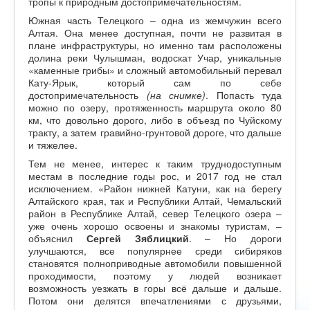
тропы к природным достопримечательностям.
Южная часть Телецкого – одна из жемчужин всего
Алтая. Она менее доступная, почти не развитая в
плане инфраструктуры, но именно там расположены
долина реки Чулышман, водоскат Учар, уникальные
«каменные грибы» и сложный автомобильный перевал
Кату-Ярык, который сам по себе
достопримечательность
(на снимке)
. Попасть туда
можно по озеру, протяженность маршрута около 80
км, что довольно дорого, либо в объезд по Чуйскому
тракту, а затем гравийно-грунтовой дороге, что дальше
и тяжелее.
Тем не менее, интерес к таким труднодоступным
местам в последние годы рос, и 2017 год не стал
исключением. «Район нижней Катуни, как на берегу
Алтайского края, так и Республики Алтай, Чемальский
район в Республике Алтай, север Телецкого озера –
уже очень хорошо освоены и знакомы туристам, –
объяснил
Сергей Зяблицкий
. – Но дороги
улучшаются, все популярнее среди сибиряков
становятся полноприводные автомобили повышенной
проходимости, поэтому у людей возникает
возможность уезжать в горы всё дальше и дальше.
Потом они делятся впечатлениями с друзьями,