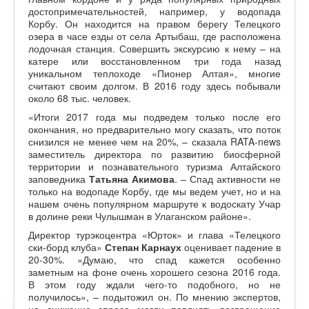
достопримечательностей, например, у водопада
Корбу. Он находится на правом берегу Телецкого
озера в часе езды от села Артыбаш, где расположена
лодочная станция. Совершить экскурсию к нему – на
катере или восстановленном три года назад
уникальном теплоходе «Пионер Алтая», многие
считают своим долгом. В 2016 году здесь побывали
около 68 тыс. человек.
«Итоги 2017 года мы подведем только после его
окончания, но предварительно могу сказать, что поток
снизился не менее чем на 20%, – сказала RATA-news
заместитель директора по развитию биосферной
территории и познавательного туризма Алтайского
заповедника
Татьяна Акимова
. – Спад активности не
только на водопаде Корбу, где мы ведем учет, но и на
нашем очень популярном маршруте к водоскату Учар
в долине реки Чулышман в Улаганском районе».
Директор турэкоцентра «Юрток» и глава «Телецкого
ски-борд клуба»
Степан Карнаух
оценивает падение в
20-30%. «Думаю, что спад кажется особенно
заметным на фоне очень хорошего сезона 2016 года.
В этом году ждали чего-то подобного, но не
получилось», – подытожил он. По мнению экспертов,
на снижение спроса могли повлиять возвращение