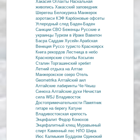
Хакасия
Оглахты
Наскальная
живопись
Хакасский заповедник
Шерегеш
Белокуриха
Манжерок
аэротакси
КЭФ
Карбоновые офсеты
Углеродный след
Баден-Баден
Санкции
СВО
Беженцы
Русские и
украинцы
Туризм в Ираке
Вавилон
Басра
Саддам Хусейн
Арабская
Венеция
Руссо туристо
Красноярск
Книга рекордов
Лестница в небо
Красноярские столбы
Косыгин
Сталин
Торгашинский хребет
Летний отдыха на Алтае
Манжерокское озеро
Отель
Geometrika
Алтайский аил
Алтайские лабиринты
Че-Чкыш
Синюха
Алтайские духи
Нечистая
сила
WSJ
Владивосток
Достопримечательности
Памятник
гитаре на берегу Катуни
Владивостокская крепость
Энцефалит
Федор Конюхов
Энцефалитный клещ
Муравьиный
спирт
Каменный лес
НЛО
Шира
Июс
Калмыкия
Буддизм
Одинокий