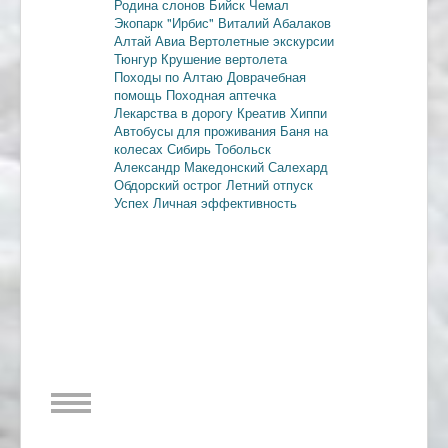
Родина слонов
Бийск
Чемал
Экопарк "Ирбис"
Виталий Абалаков
Алтай Авиа
Вертолетные экскурсии
Тюнгур
Крушение вертолета
Походы по Алтаю
Доврачебная
помощь
Походная аптечка
Лекарства в дорогу
Креатив
Хиппи
Автобусы для проживания
Баня на
колесах
Сибирь
Тобольск
Александр Македонский
Салехард
Обдорский острог
Летний отпуск
Успех
Личная эффективность