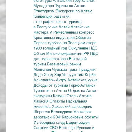
Його-туры
Алтайский треугольник
Муладхара
Туризм на Алтае
Этнотуризм
Экскурсии по Алтаю
Концепция развития
этнографического туризма
в Республике Алтай
Алтайские
мастера
V Ремесленный конгресс
Креативные индустрии
Ойротия
Первая турбаза на Телецком озере
1933 голодный год
Обнуление НДС
Обнал
Минэкономразвития РФ
НДС
для туроператоров
Выездной
туризм
Безвизовый режим
Монголия
Чуйский тракт
Праздник
Льда
Ховд
Хар-Ус-нуур
Тим Керби
Альплагерь Актру
Алтайская кухня
Доходы от туризма
Горно-Алтайск
Турпоток на Алтае
Отдых на Алтае
экотуризм
Катунь
Отель Алтика
Хакасия
Оглахты
Наскальная
живопись
Хакасский заповедник
Шерегеш
Белокуриха
Манжерок
аэротакси
КЭФ
Карбоновые офсеты
Углеродный след
Баден-Баден
Санкции
СВО
Беженцы
Русские и