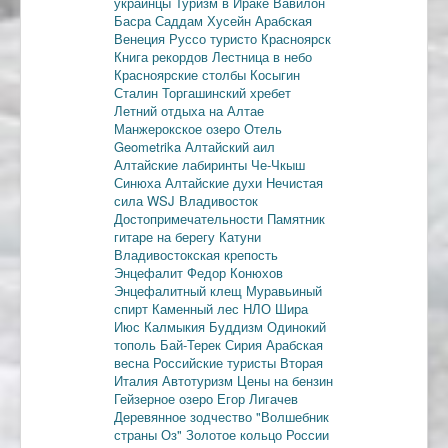
украинцы
Туризм в Ираке
Вавилон
Басра
Саддам Хусейн
Арабская
Венеция
Руссо туристо
Красноярск
Книга рекордов
Лестница в небо
Красноярские столбы
Косыгин
Сталин
Торгашинский хребет
Летний отдыха на Алтае
Манжерокское озеро
Отель
Geometrika
Алтайский аил
Алтайские лабиринты
Че-Чкыш
Синюха
Алтайские духи
Нечистая
сила
WSJ
Владивосток
Достопримечательности
Памятник
гитаре на берегу Катуни
Владивостокская крепость
Энцефалит
Федор Конюхов
Энцефалитный клещ
Муравьиный
спирт
Каменный лес
НЛО
Шира
Июс
Калмыкия
Буддизм
Одинокий
тополь
Бай-Терек
Сирия
Арабская
весна
Российские туристы
Вторая
Италия
Автотуризм
Цены на бензин
Гейзерное озеро
Егор Лигачев
Деревянное зодчество
"Волшебник
страны Оз"
Золотое кольцо России