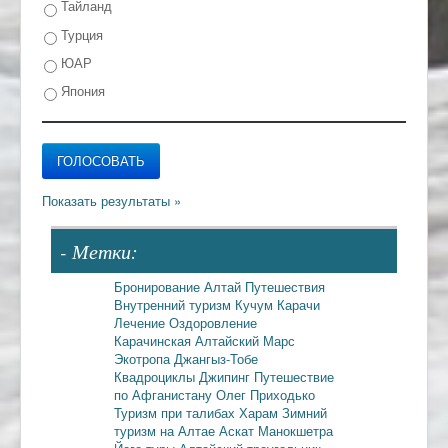
Тайланд
Турция
ЮАР
Япония
- Метки:
Бронирование
Алтай
Путешествия
Внутренний туризм
Кучум
Карачи
Лечение
Оздоровление
Карачинская
Алтайский Марс
Экотропа
Джангыз-Тобе
Квадроциклы
Джипинг
Путешествие
по Афганистану
Олег Приходько
Туризм при талибах
Харам
Зимний
туризм на Алтае
Аскат
Манокшетра