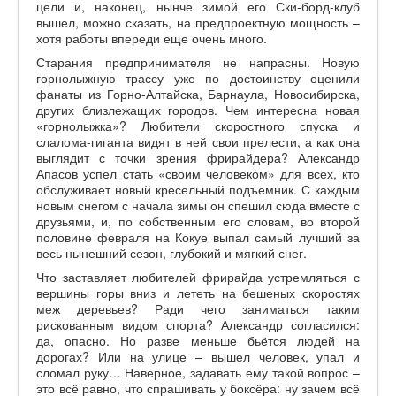
цели и, наконец, нынче зимой его Ски-борд-клуб
вышел, можно сказать, на предпроектную мощность –
хотя работы впереди еще очень много.
Старания предпринимателя не напрасны. Новую
горнолыжную трассу уже по достоинству оценили
фанаты из Горно-Алтайска, Барнаула, Новосибирска,
других близлежащих городов. Чем интересна новая
«горнолыжка»? Любители скоростного спуска и
слалома-гиганта видят в ней свои прелести, а как она
выглядит с точки зрения фрирайдера? Александр
Апасов успел стать «своим человеком» для всех, кто
обслуживает новый кресельный подъемник. С каждым
новым снегом с начала зимы он спешил сюда вместе с
друзьями, и, по собственным его словам, во второй
половине февраля на Кокуе выпал самый лучший за
весь нынешний сезон, глубокий и мягкий снег.
Что заставляет любителей фрирайда устремляться с
вершины горы вниз и лететь на бешеных скоростях
меж деревьев? Ради чего заниматься таким
рискованным видом спорта? Александр согласился:
да, опасно. Но разве меньше бьётся людей на
дорогах? Или на улице – вышел человек, упал и
сломал руку… Наверное, задавать ему такой вопрос –
это всё равно, что спрашивать у боксёра: ну зачем всё