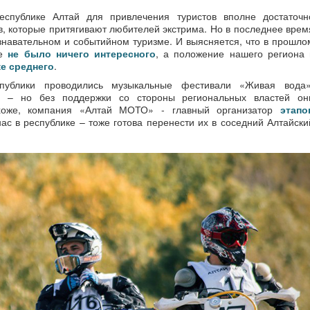
еспублике Алтай для привлечения туристов вполне достаточн
в, которые притягивают любителей экстрима. Но в последнее врем
ознавательном и событийном туризме. И выясняется, что в прошло
ке
не было ничего интересного
, а положение нашего региона 
е среднего
.
публики проводились музыкальные фестивали «Живая вода»
ей – но без поддержки со стороны региональных властей он
охоже, компания «Алтай МОТО» - главный организатор
этапо
ас в республике – тоже готова перенести их в соседний Алтайски