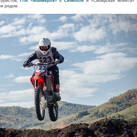
туристов,
ГЛК «Манжерок» с Синюхой
и «Сибирская монета» 
ем рядом.