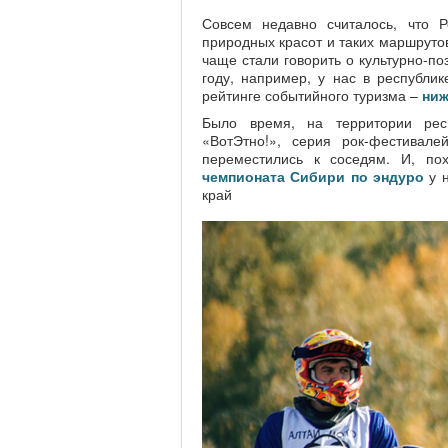
Совсем недавно считалось, что Р
природных красот и таких маршруто
чаще стали говорить о культурно-п
году, например, у нас в республи
рейтинге событийного туризма –
ниж
Было время, на территории рес
«ВотЭтно!», серия рок-фестивал
переместились к соседям. И, п
чемпионата Сибири по эндуро
у н
край