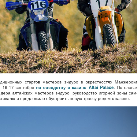
адиционных стартов мастеров эндуро в окрестностях Манжерока
и 16-17 сентября
по соседству с казино Altai Palace
. По слова
дера алтайских мастеров эндуро, руководство игорной зоны сам
тивалю и предложило обустроить новую трассу рядом с казино.