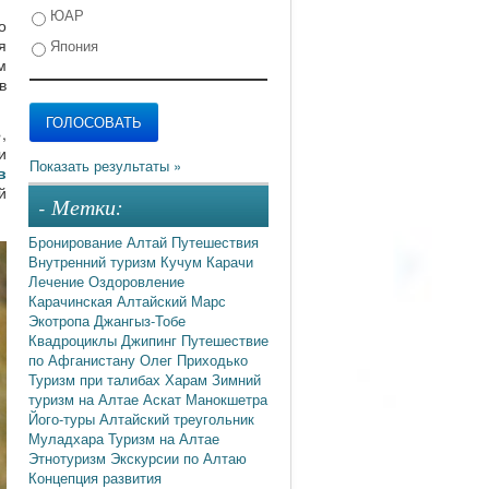
ЮАР
о
я
Япония
м
в
,
и
в
й
- Метки:
Бронирование
Алтай
Путешествия
Внутренний туризм
Кучум
Карачи
Лечение
Оздоровление
Карачинская
Алтайский Марс
Экотропа
Джангыз-Тобе
Квадроциклы
Джипинг
Путешествие
по Афганистану
Олег Приходько
Туризм при талибах
Харам
Зимний
туризм на Алтае
Аскат
Манокшетра
Його-туры
Алтайский треугольник
Муладхара
Туризм на Алтае
Этнотуризм
Экскурсии по Алтаю
Концепция развития