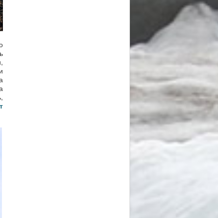
о
ь
,
и
а
а
,
т