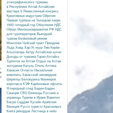
этнографического туризма
в Республике Алтай
Алтайские
мастера
V Ремесленный конгресс
Креативные индустрии
Ойротия
Первая турбаза на Телецком озере
1933 голодный год
Обнуление НДС
Обнал
Минэкономразвития РФ
НДС
для туроператоров
Выездной
туризм
Безвизовый режим
Монголия
Чуйский тракт
Праздник
Льда
Ховд
Хар-Ус-нуур
Тим Керби
Альплагерь Актру
Алтайская кухня
Доходы от туризма
Горно-Алтайск
Турпоток на Алтае
Отдых на Алтае
экотуризм
Катунь
Отель Алтика
,
Хакасия
Оглахты
Наскальная
м
живопись
Хакасский заповедник
о
Шерегеш
Белокуриха
Манжерок
аэротакси
КЭФ
Карбоновые офсеты
Углеродный след
Баден-Баден
Санкции
СВО
Беженцы
Русские и
украинцы
Туризм в Ираке
Вавилон
Басра
Саддам Хусейн
Арабская
Венеция
Руссо туристо
Красноярск
Книга рекордов
Лестница в небо