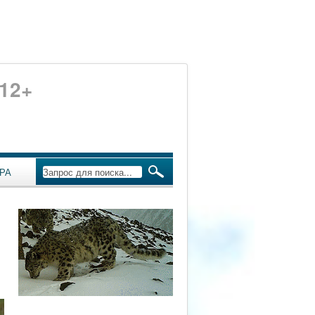
12+
РА