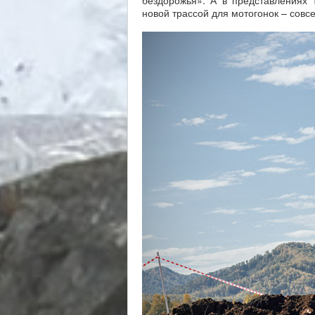
бездорожья». А в представлениях 
новой трассой для мотогонок – совс