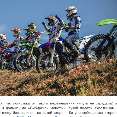
я, что логистика от такого перемещения ничуть не страдала: о
 и дальше, до «Сибирской монеты», рукой подать. Участникам 
счету безразлично, на какой стороне Катуни собираются «корол