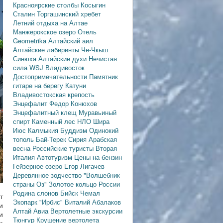
Красноярские столбы
Косыгин
Сталин
Торгашинский хребет
Летний отдыха на Алтае
Манжерокское озеро
Отель
Geometrika
Алтайский аил
Алтайские лабиринты
Че-Чкыш
Синюха
Алтайские духи
Нечистая
сила
WSJ
Владивосток
Достопримечательности
Памятник
гитаре на берегу Катуни
Владивостокская крепость
Энцефалит
Федор Конюхов
Энцефалитный клещ
Муравьиный
спирт
Каменный лес
НЛО
Шира
Июс
Калмыкия
Буддизм
Одинокий
тополь
Бай-Терек
Сирия
Арабская
весна
Российские туристы
Вторая
Италия
Автотуризм
Цены на бензин
Гейзерное озеро
Егор Лигачев
Деревянное зодчество
"Волшебник
страны Оз"
Золотое кольцо России
Родина слонов
Бийск
Чемал
т
Экопарк "Ирбис"
Виталий Абалаков
и
Алтай Авиа
Вертолетные экскурсии
и
Тюнгур
Крушение вертолета