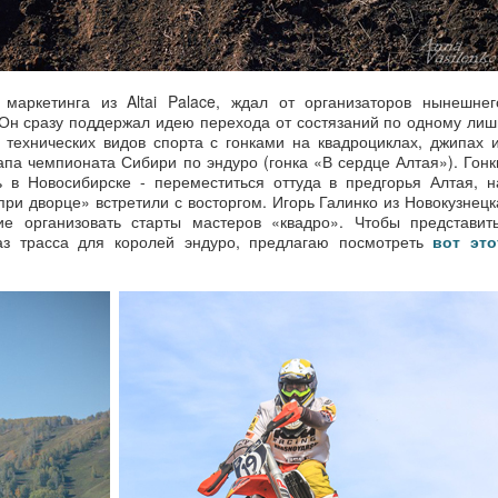
 маркетинга из Altai Palace, ждал от организаторов нынешнег
Он сразу поддержал идею перехода от состязаний по одному лиш
технических видов спорта с гонками на квадроциклах, джипах и
апа чемпионата Сибири по эндуро (гонка «В сердце Алтая»). Гонк
 в Новосибирске - переместиться оттуда в предгорья Алтая, н
при дворце» встретили с восторгом. Игорь Галинко из Новокузнецк
ие организовать старты мастеров «квадро». Чтобы представить
аз трасса для королей эндуро, предлагаю посмотреть
вот это