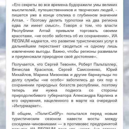
«Его секреты во все времена будоражили умы великих
мыслителей, путешественников и творческих людей, -
пишется уже в конце отклика о глубинном значении
Алтая. - Поэтому делить турпотоки на два региона
едва ли имеет смысл». Говоря о том, что власти
Республики Алтай привыкли торговать своими
красотами, «не особо заботясь об их сохранении», ИА
REGNUM надеется, что развитие туристических услуг в
дальнейшем перестанет сводиться «к одному лишь
извлечению выгоды. Важно, чтобы регионы развивали
и приумножали природное своё достояние».
Получается, что Сергей Тевонян, Роберт Пальталлер,
Вячеслав Красилов, Сергей Самсоненко, Юрий
Михайлов, Марина Мизонова и другие барнаульцы по
долгу службы «не особо» заботились до сих пор о
сохранении природных богатств республики, поэтому
теперь им нужна подмога со стороны
природолюбивого губернатора Александра Карлина и
его окружения, нацеленного в марте на очередной
«Интурмаркет».
В общем, «ПолитСибРу» попытался перед новым
туристическим сезоном навести мосты между
соседями-чиновниками — в противовес предпринятой
попытке ИА REGNUM пока что «жжот» (не совсем,