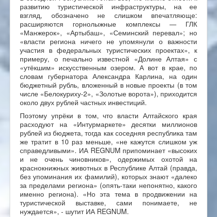
развитию туристической инфраструктуры, на ее
взгляд, обозначено не слишком впечатляюще:
расширяются горнолыжные комплексы — ГЛК
«Манжерок», «Артыбаш», «Семинский перевал»; но
«власти региона ничего не упомянули о важности
участия в федеральных туристических проектах», к
примеру, о печально известной «Долине Алтая» с
«утёкшим» искусственным озером. А вот в крае, по
словам губернатора Александра Карлина, на один
бюджетный рубль, вложенный в новые проекты (в том
числе «Белокуриху-2», «Золотые ворота»), приходится
около двух рублей частных инвестиций.
Поэтому упрёки в том, что власти Алтайского края
расходуют на «Интурмаркете» десятки миллионов
рублей из бюджета, тогда как соседняя республика там
же тратит в 10 раз меньше, «не кажутся слишком уж
справедливыми». ИА REGNUM припоминает «высоких
и не очень чиновников», одержимых охотой на
краснокнижных животных в Республике Алтай (правда,
без упоминания их фамилий), которых знают «далеко
за пределами региона» (опять-таки непонятно, какого
именно региона). «Но эта тема в продвижении на
туристической выставке, сами понимаете, не
нуждается», - шутит ИА REGNUM.