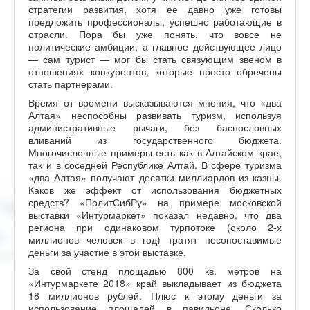
стратегии развития, хотя ее давно уже готовы
предложить профессионалы, успешно работающие в
отрасли. Пора бы уже понять, что вовсе не
политические амбиции, а главное действующее лицо
— сам турист — мог бы стать связующим звеном в
отношениях конкурентов, которые просто обречены
стать партнерами.
Время от времени высказываются мнения, что «два
Алтая» неспособны развивать туризм, используя
административные рычаги, без баснословных
вливаний из государственного бюджета.
Многочисленные примеры есть как в Алтайском крае,
так и в соседней Республике Алтай. В сфере туризма
«два Алтая» получают десятки миллиардов из казны.
Каков же эффект от использования бюджетных
средств? «ПолитСибРу» на примере московской
выставки «Интурмаркет» показал недавно, что два
региона при одинаковом турпотоке (около 2-х
миллионов человек в год) тратят несопоставимые
деньги за участие в этой выставке.
За свой стенд площадью 800 кв. метров на
«Интурмаркете 2018» край выкладывает из бюджета
18 миллионов рублей. Плюс к этому деньги за
использование площадей в павильоне. Сколько