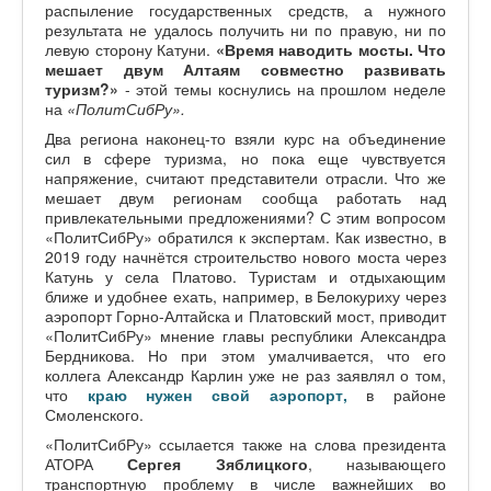
распыление государственных средств, а нужного
результата не удалось получить ни по правую, ни по
левую сторону Катуни.
«Время наводить мосты. Что
мешает двум Алтаям совместно развивать
туризм?»
- этой темы коснулись на прошлом неделе
на
«ПолитСибРу».
Два региона наконец-то взяли курс на объединение
сил в сфере туризма, но пока еще чувствуется
напряжение, считают представители отрасли. Что же
мешает двум регионам сообща работать над
привлекательными предложениями? С этим вопросом
«ПолитСибРу» обратился к экспертам. Как известно, в
2019 году начнётся строительство нового моста через
Катунь у села Платово. Туристам и отдыхающим
ближе и удобнее ехать, например, в Белокуриху через
аэропорт Горно-Алтайска и Платовский мост, приводит
«ПолитСибРу» мнение главы республики Александра
Бердникова. Но при этом умалчивается, что его
коллега Александр Карлин уже не раз заявлял о том,
что
краю нужен свой аэропорт,
в районе
Смоленского.
«ПолитСибРу» ссылается также на слова президента
АТОРА
Сергея Зяблицкого
, называющего
транспортную проблему в числе важнейших во