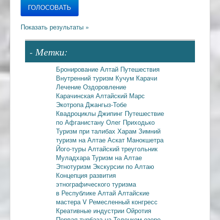
- Метки:
Бронирование
Алтай
Путешествия
Внутренний туризм
Кучум
Карачи
Лечение
Оздоровление
Карачинская
Алтайский Марс
Экотропа
Джангыз-Тобе
Квадроциклы
Джипинг
Путешествие
по Афганистану
Олег Приходько
Туризм при талибах
Харам
Зимний
туризм на Алтае
Аскат
Манокшетра
Його-туры
Алтайский треугольник
Муладхара
Туризм на Алтае
Этнотуризм
Экскурсии по Алтаю
Концепция развития
этнографического туризма
в Республике Алтай
Алтайские
мастера
V Ремесленный конгресс
Креативные индустрии
Ойротия
Первая турбаза на Телецком озере