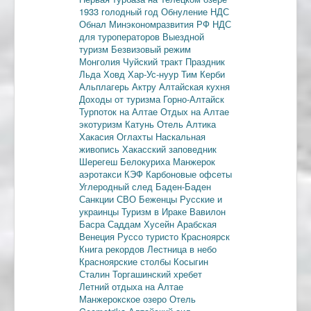
1933 голодный год
Обнуление НДС
Обнал
Минэкономразвития РФ
НДС
для туроператоров
Выездной
туризм
Безвизовый режим
Монголия
Чуйский тракт
Праздник
Льда
Ховд
Хар-Ус-нуур
Тим Керби
Альплагерь Актру
Алтайская кухня
Доходы от туризма
Горно-Алтайск
Турпоток на Алтае
Отдых на Алтае
экотуризм
Катунь
Отель Алтика
Хакасия
Оглахты
Наскальная
живопись
Хакасский заповедник
Шерегеш
Белокуриха
Манжерок
аэротакси
КЭФ
Карбоновые офсеты
Углеродный след
Баден-Баден
Санкции
СВО
Беженцы
Русские и
украинцы
Туризм в Ираке
Вавилон
Басра
Саддам Хусейн
Арабская
Венеция
Руссо туристо
Красноярск
Книга рекордов
Лестница в небо
Красноярские столбы
Косыгин
Сталин
Торгашинский хребет
Летний отдыха на Алтае
Манжерокское озеро
Отель