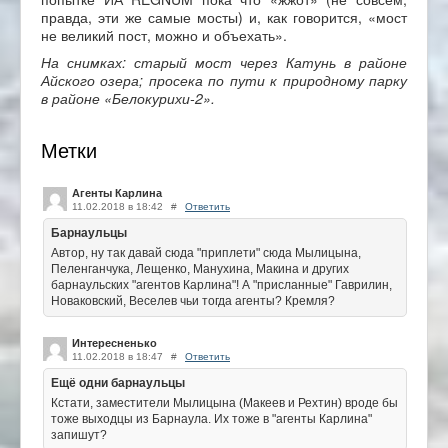
правда, эти же самые мосты) и, как говорится, «мост
не великий пост, можно и объехать».
На снимках: старый мост через Катунь в районе
Айского озера; просека по пути к природному парку
в районе «Белокурихи-2».
Метки
Агенты Карлина
11.02.2018 в 18:42
#
Ответить
Барнаульцы
Автор, ну так давай сюда "приплети" сюда Мылицына,
Пеленганчука, Лещенко, Манухина, Макина и других
барнаульских "агентов Карлина"! А "присланные" Гаврилин,
Новаковский, Веселев чьи тогда агенты? Кремля?
Интересненько
11.02.2018 в 18:47
#
Ответить
Ещё одни барнаульцы
Кстати, заместители Мылицына (Макеев и Рехтин) вроде бы
тоже выходцы из Барнаула. Их тоже в "агенты Карлина"
запишут?