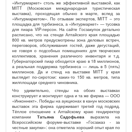
«Интурмаркет» столь же эффективной выставкой, как
MITT (Московская международная туристическая
выставка), проходящая обычно в марте, вслед за
«Интурмаркетом». По отзывам экспертов, MITT – это
площадка для турбизнеса, а «Интурмаркет» — тусовка
для пиара VIP-персон. На сайте Госзакупок детально
расписано, что на стенде Алтайского края площадью
800 кв. метров предусмотрены зона деловых встреч,
переговоров, обслуживания гостей, даже дегустаций,
не говоря о подсобных помещениях для творческих
коллективов, хранения различного инвентаря и т.д.
Губернаторский пиар обходится краю в 18 миллионов,
а реальная поддержка турбизнеса — лишь в 5 (пять)
миллионов. Да и стенд на выставке MITT у края
выглядит по-сиротски: каких-то 150 кв. метров, типа
жилплощади среднего чиновника.
Что удивительно, стенды на обоих выставках
конструирует и монтирует одна и та же фирма — ООО
«Инконнект». Победы на аукционах в канун московских
выставок эта фирма одерживает третий год подряд.
Тёплое отношение к Алтайскому краю гендиректор
компании
Татьяна Садофьева
выразила на
Всероссийском форуме-выставке «Госзаказ - за
честные закупки»: она отметила хороший опыт края по