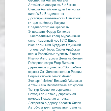
Geometrika
Алтайский аил
Алтайские лабиринты
Че-Чкыш
Синюха
Алтайские духи
Нечистая
сила
WSJ
Владивосток
Достопримечательности
Памятник
гитаре на берегу Катуни
Владивостокская крепость
Энцефалит
Федор Конюхов
Энцефалитный клещ
Муравьиный
спирт
Каменный лес
НЛО
Шира
Июс
Калмыкия
Буддизм
Одинокий
тополь
Бай-Терек
Сирия
Арабская
весна
Российские туристы
Вторая
Италия
Автотуризм
Цены на бензин
Гейзерное озеро
Егор Лигачев
Деревянное зодчество
"Волшебник
страны Оз"
Золотое кольцо России
Родина слонов
Бийск
Чемал
Экопарк "Ирбис"
Виталий Абалаков
Алтай Авиа
Вертолетные экскурсии
Тюнгур
Крушение вертолета
Походы по Алтаю
Доврачебная
помощь
Походная аптечка
Лекарства в дорогу
Креатив
Хиппи
Автобусы для проживания
Баня на