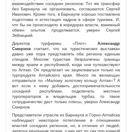
взаимодействии соседних регионов. Тот же трансфер
без Барнаула не организовать, соглашается Сергей
Иванович. Кроме того, в Барнауле хорошо поставлена
подготовка и аттестация кадров в сфере туризма. И,
что бы ни происходило в коридорах власти, взаимный
обмен опытом продолжается, уверен Сергей
Зяблицкий.
Директор турфирмы «Плот»
Александр
Смирнов
считает, что на туристических выставках
давно уже пора представлять оба региона единым
стендом. Многим туристам безразличны границы
между краем и республикой, когда они путешествуют
по Алтаю. Он предлагает не зацикливаться только на
турпродукте Алтайского края. Много ли желающих
отправиться по «Малому золотому кольцу Алтая»? А
вот если к нему добавить достопримечательности
соседней республики, подключить местных
туроператоров и владельцев турбаз, то такое
сотрудничество даст только плюсы, уверен Александр
Смирнов.
Представители отрасли из Барнаула и Горно-Алтайска
наблюдают некоторое потепление в отношениях
властей соседних регионов, но, в отличие от людей,
занятых реальным делом, у них нет до сих пор единой