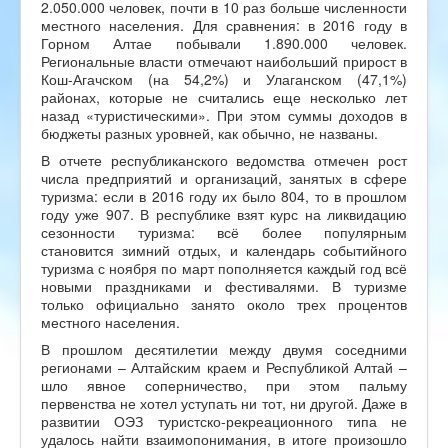
2.050.000 человек, почти в 10 раз больше численности
местного населения. Для сравнения: в 2016 году в
Горном Алтае побывали 1.890.000 человек.
Региональные власти отмечают наибольший прирост в
Кош-Агачском (на 54,2%) и Улаганском (47,1%)
районах, которые не считались еще несколько лет
назад «туристическими». При этом суммы доходов в
бюджеты разных уровней, как обычно, не названы.
В отчете республиканского ведомства отмечен рост
числа предприятий и организаций, занятых в сфере
туризма: если в 2016 году их было 804, то в прошлом
году уже 907. В республике взят курс на ликвидацию
сезонности туризма: всё более популярным
становится зимний отдых, и календарь событийного
туризма с ноября по март пополняется каждый год всё
новыми праздниками и фестивалями. В туризме
только официально занято около трех процентов
местного населения.
В прошлом десятилетии между двумя соседними
регионами – Алтайским краем и Республикой Алтай –
шло явное соперничество, при этом пальму
первенства не хотел уступать ни тот, ни другой. Даже в
развитии ОЭЗ туристско-рекреационного типа не
удалось найти взаимопонимания, в итоге произошло