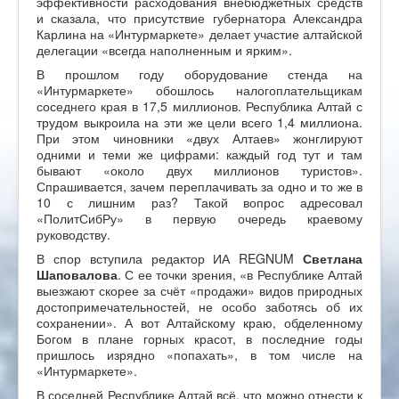
эффективности расходования внебюджетных средств
и сказала, что присутствие губернатора Александра
Карлина на «Интурмаркете» делает участие алтайской
делегации «всегда наполненным и ярким».
В прошлом году оборудование стенда на
«Интурмаркете» обошлось налогоплательщикам
соседнего края в 17,5 миллионов. Республика Алтай с
трудом выкроила на эти же цели всего 1,4 миллиона.
При этом чиновники «двух Алтаев» жонглируют
одними и теми же цифрами: каждый год тут и там
бывают «около двух миллионов туристов».
Спрашивается, зачем переплачивать за одно и то же в
10 с лишним раз? Такой вопрос адресовал
«ПолитСибРу» в первую очередь краевому
руководству.
В спор вступила редактор ИА REGNUM
Светлана
Шаповалова
. С ее точки зрения, «в Республике Алтай
выезжают скорее за счёт «продажи» видов природных
достопримечательностей, не особо заботясь об их
сохранении». А вот Алтайскому краю, обделенному
Богом в плане горных красот, в последние годы
пришлось изрядно «попахать», в том числе на
«Интурмаркете».
В соседней Республике Алтай всё, что можно отнести к