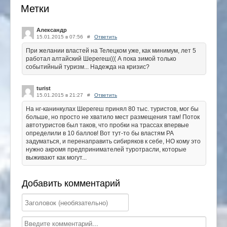
Метки
Александр
15.01.2015 в 07:56
#
Ответить
При желании властей на Телецком уже, как минимум, лет 5
работал алтайский Шерегеш((( А пока зимой только
событийный туризм... Надежда на кризис?
turist
15.01.2015 в 21:27
#
Ответить
На нг-канинкулах Шерегеш принял 80 тыс. туристов, мог бы
больше, но просто не хватило мест размещения там! Поток
автотуристов был таков, что пробки на трассах впервые
определили в 10 баллов! Вот тут-то бы властям РА
задуматься, и перенаправить сибиряков к себе, НО кому это
нужно акромя предпринимателей туротрасли, которые
выживают как могут...
Добавить комментарий