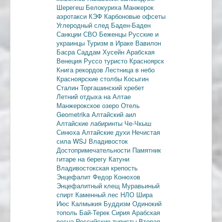
Шерегеш
Белокуриха
Манжерок
аэротакси
КЭФ
Карбоновые офсеты
Углеродный след
Баден-Баден
Санкции
СВО
Беженцы
Русские и
украинцы
Туризм в Ираке
Вавилон
Басра
Саддам Хусейн
Арабская
Венеция
Руссо туристо
Красноярск
Книга рекордов
Лестница в небо
Красноярские столбы
Косыгин
Сталин
Торгашинский хребет
Летний отдыха на Алтае
Манжерокское озеро
Отель
Geometrika
Алтайский аил
Алтайские лабиринты
Че-Чкыш
Синюха
Алтайские духи
Нечистая
сила
WSJ
Владивосток
Достопримечательности
Памятник
гитаре на берегу Катуни
Владивостокская крепость
Энцефалит
Федор Конюхов
Энцефалитный клещ
Муравьиный
спирт
Каменный лес
НЛО
Шира
Июс
Калмыкия
Буддизм
Одинокий
тополь
Бай-Терек
Сирия
Арабская
весна
Российские туристы
Вторая