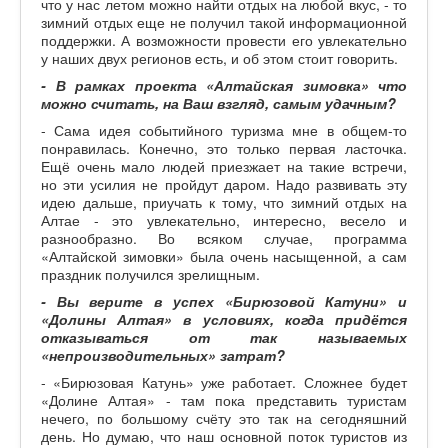
что у нас летом можно найти отдых на любой вкус, - то
зимний отдых еще не получил такой информационной
поддержки. А возможности провести его увлекательно
у наших двух регионов есть, и об этом стоит говорить.
- В рамках проекта «Алтайская зимовка» что
можно считать, на Ваш взгляд, самым удачным?
- Сама идея событийного туризма мне в общем-то
понравилась. Конечно, это только первая ласточка.
Ещё очень мало людей приезжает на такие встречи,
но эти усилия не пройдут даром. Надо развивать эту
идею дальше, приучать к тому, что зимний отдых на
Алтае - это увлекательно, интересно, весело и
разнообразно. Во всяком случае, программа
«Алтайской зимовки» была очень насыщенной, а сам
праздник получился зрелищным.
- Вы верите в успех «Бирюзовой Катуни» и
«Долины Алтая» в условиях, когда придётся
отказываться от так называемых
«непроизводительных» затрат?
- «Бирюзовая Катунь» уже работает. Сложнее будет
«Долине Алтая» - там пока представить туристам
нечего, по большому счёту это так на сегодняшний
день. Но думаю, что наш основной поток туристов из