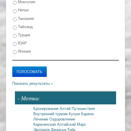
Монголия
Непал
Танзания
Тайланд
Турция
ЮАР
Япония
- Метки:
Бронирование
Алтай
Путешествия
Внутренний туризм
Кучум
Карачи
Лечение
Оздоровление
Карачинская
Алтайский Марс
Экотропа
Джангыз-Тобе