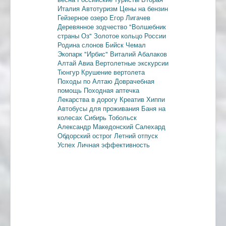
Италия
Автотуризм
Цены на бензин
Гейзерное озеро
Егор Лигачев
Деревянное зодчество
"Волшебник
страны Оз"
Золотое кольцо России
Родина слонов
Бийск
Чемал
Экопарк "Ирбис"
Виталий Абалаков
Алтай Авиа
Вертолетные экскурсии
Тюнгур
Крушение вертолета
Походы по Алтаю
Доврачебная
помощь
Походная аптечка
Лекарства в дорогу
Креатив
Хиппи
Автобусы для проживания
Баня на
колесах
Сибирь
Тобольск
Александр Македонский
Салехард
Обдорский острог
Летний отпуск
Успех
Личная эффективность