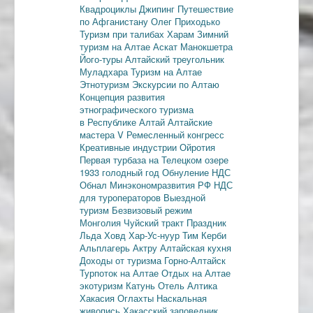
Квадроциклы
Джипинг
Путешествие
по Афганистану
Олег Приходько
Туризм при талибах
Харам
Зимний
туризм на Алтае
Аскат
Манокшетра
Його-туры
Алтайский треугольник
Муладхара
Туризм на Алтае
Этнотуризм
Экскурсии по Алтаю
Концепция развития
этнографического туризма
в Республике Алтай
Алтайские
мастера
V Ремесленный конгресс
Креативные индустрии
Ойротия
Первая турбаза на Телецком озере
1933 голодный год
Обнуление НДС
Обнал
Минэкономразвития РФ
НДС
для туроператоров
Выездной
туризм
Безвизовый режим
Монголия
Чуйский тракт
Праздник
Льда
Ховд
Хар-Ус-нуур
Тим Керби
Альплагерь Актру
Алтайская кухня
Доходы от туризма
Горно-Алтайск
Турпоток на Алтае
Отдых на Алтае
экотуризм
Катунь
Отель Алтика
Хакасия
Оглахты
Наскальная
живопись
Хакасский заповедник