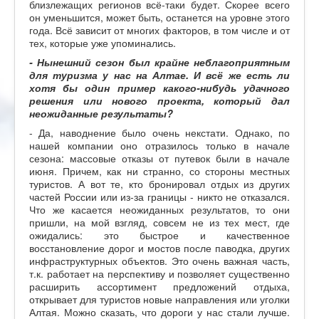
близлежащих регионов всё-таки будет. Скорее всего
он уменьшится, может быть, останется на уровне этого
года. Всё зависит от многих факторов, в том числе и от
тех, которые уже упоминались.
- Нынешний сезон был крайне неблагоприятным
для туризма у нас на Алтае. И всё же есть ли
хотя бы один пример какого-нибудь удачного
решения или нового проекта, который дал
неожиданные результаты?
- Да, наводнение было очень некстати. Однако, по
нашей компании оно отразилось только в начале
сезона: массовые отказы от путевок были в начале
июня. Причем, как ни странно, со стороны местных
туристов. А вот те, кто бронировал отдых из других
частей России или из-за границы - никто не отказался.
Что же касается неожиданных результатов, то они
пришли, на мой взгляд, совсем не из тех мест, где
ожидались: это быстрое и качественное
восстановление дорог и мостов после паводка, других
инфраструктурных объектов. Это очень важная часть,
т.к. работает на перспективу и позволяет существенно
расширить ассортимент предложений отдыха,
открывает для туристов новые направления или уголки
Алтая. Можно сказать, что дороги у нас стали лучше.